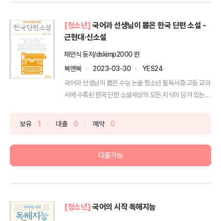
[청소년]
국어과 선생님이 뽑은 한국 단편 소설 -
근현대·신소설
채만식 등저/dskimp2000 편
북앤북
2023-03-30
YES24
국어과 선생님이 뽑은 수능 논술 청소년 필독서중·고등 교과
서에 수록된 한국 단편 소설세상의 모든 지식이 담겨 있는
책...
보유
1
대출
0
예약
0
대출가능
[청소년]
국어의 시작 독해지능