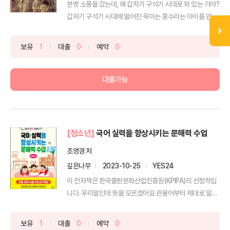
분명 소풍을 갔는데, 왜 갑자기 구석기 시대로 와 있는 거야?
갑자기 구석기 시대에 떨어진 욱이는 흥수라는 아이를 만...
보유
1
대출
0
예약
0
대출가능
[청소년]
국어 실력을 향상시키는 문해력 수업
조영경 저
깊은나무
2023-10-25
YES24
이 전자책은 한국출판문화산업진흥원(KPIPA)의 선정작입
니다. 우리말인데 뜻을 모르겠어요 관용어부터 제대로 알자!
...
보유
1
대출
0
예약
0