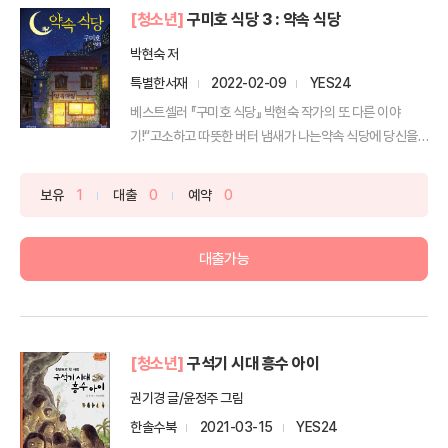
[청소년]
구미호 식당 3 : 약속 식당
박현숙 저
특별한서재
2022-02-09
YES24
베스트셀러 『구미호 식당』 박현숙 작가의 또 다른 이야
기!“고소하고 따뜻한 버터 냄새가 나는약속 식당에 당신을
초대합...
보유
1
대출
0
예약
0
대출가능
[청소년]
구석기 시대 흥수 아이
권기경 글/윤정주 그림
한솔수북
2021-03-15
YES24