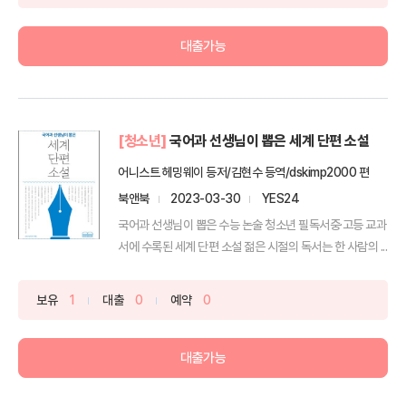
대출가능
[청소년]
국어과 선생님이 뽑은 세계 단편 소설
어니스트 헤밍웨이 등저/김현수 등역/dskimp2000 편
북앤북
2023-03-30
YES24
국어과 선생님이 뽑은 수능 논술 청소년 필독서중·고등 교과
서에 수록된 세계 단편 소설 젊은 시절의 독서는 한 사람의 ...
보유
1
대출
0
예약
0
대출가능