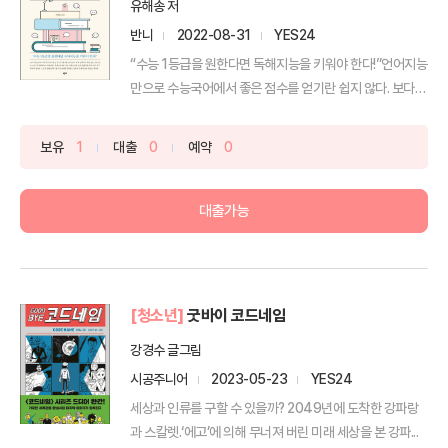
유해송 저
반니
2022-08-31
YES24
“수능 1등급을 원한다면 독해지능을 키워야 한다!”언어지능
만으로 수능국어에서 좋은 점수를 얻기란 쉽지 않다. 보다
심...
보유
1
대출
0
예약
0
대출가능
[청소년]
굿바이 코드네임
강경수 글그림
시공주니어
2023-05-23
YES24
세상과 인류를 구할 수 있을까? 2049년에 도착한 강파랑
과 스칼렛.‘에고’에 의해 무너져 버린 미래 세상을 본 강파...