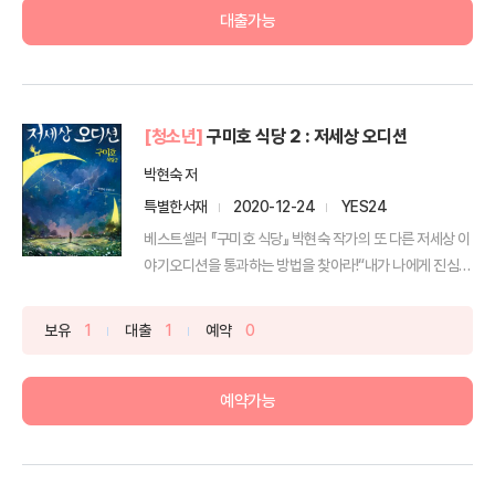
대출가능
[청소년]
구미호 식당 2 : 저세상 오디션
박현숙 저
특별한서재
2020-12-24
YES24
베스트셀러 『구미호 식당』 박현숙 작가의 또 다른 저세상 이
야기오디션을 통과하는 방법을 찾아라!“내가 나에게 진심으
로...
보유
1
대출
1
예약
0
예약가능