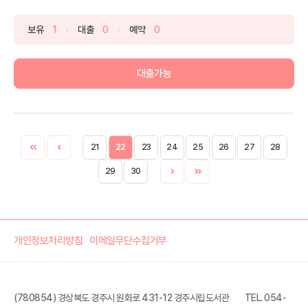
보유
1
대출
0
예약
0
대출가능
21
22
23
24
25
26
27
28
29
30
개인정보처리방침
이메일무단수집거부
(780854) 경상북도 경주시 원화로 431-12 경주시립도서관
TEL. 054-