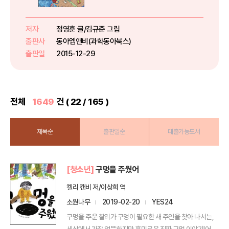
『앗! 조심해! 나를 지키는 안전 교
과서』는 실전 토론형 통합 교양서
로, 초등학교에서 방과 후 수업 부
저자
정영훈 글/김규준 그림
교재로 선택되어 활용되고 있을 만
출판사
동아엠앤비(과학동아북스)
큼 탄탄한 배경지식을 담고 ...
출판일
2015-12-29
전체
1649
건 ( 22 / 165 )
제목순
출판일순
대출가능도서
[청소년]
구멍을 주웠어
켈리 캔비 저/이상희 역
소원나무
2019-02-20
YES24
구멍을 주운 찰리가 구멍이 필요한 새 주인을 찾아 나서는,
세상에서 가장 엉뚱하지만 흥미로운 진짜 구멍 이야기!어느