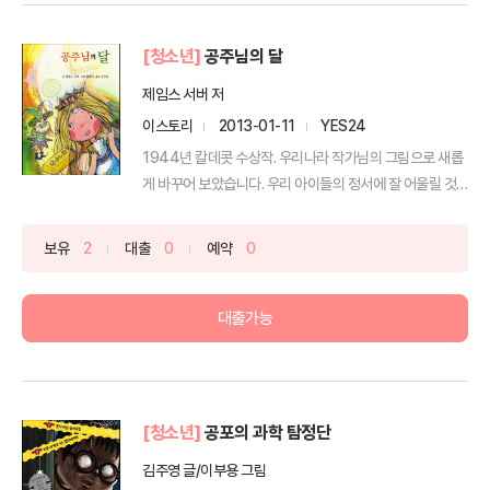
[청소년]
공주님의 달
제임스 서버 저
이스토리
2013-01-11
YES24
1944년 칼데콧 수상작. 우리나라 작가님의 그림으로 새롭
게 바꾸어 보았습니다. 우리 아이들의 정서에 잘 어울릴 것
입...
보유
2
대출
0
예약
0
대출가능
[청소년]
공포의 과학 탐정단
김주영 글/이부용 그림