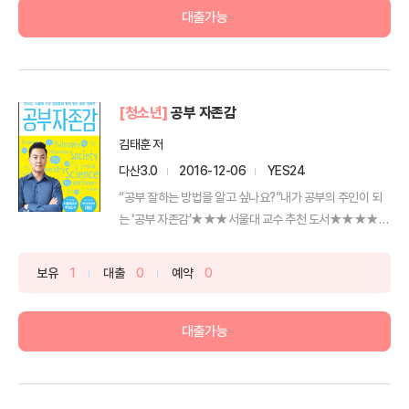
대출가능
[청소년]
공부 자존감
김태훈 저
다산3.0
2016-12-06
YES24
“공부 잘하는 방법을 알고 싶나요?”내가 공부의 주인이 되
는 ‘공부 자존감’★★★서울대 교수 추천 도서★★★★★
카카오...
보유
1
대출
0
예약
0
대출가능