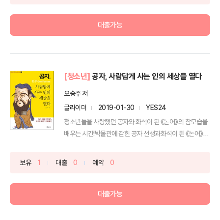
대출가능
[청소년]
공자, 사람답게 사는 인의 세상을 열다
오승주 저
글라이더
2019-01-30
YES24
청소년들을 사랑했던 공자와 화석이 된 《논어》의 참모습을
배우는 시간!박물관에 갇힌 공자 선생과화석이 된 《논어》
구...
보유
1
대출
0
예약
0
대출가능