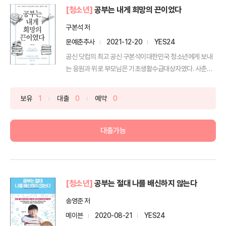
[청소년]
공부는 내게 희망의 끈이었다
구본석 저
문예춘추사
2021-12-20
YES24
공신 닷컴의 최고 공신 구본석이대한민국 청소년에게 보내
는 응원과 위로 부모님은 기초생활수급대상자였다. 사춘기
가 오자 ...
보유
1
대출
0
예약
0
대출가능
[청소년]
공부는 절대 나를 배신하지 않는다
송영준 저
메이븐
2020-08-21
YES24