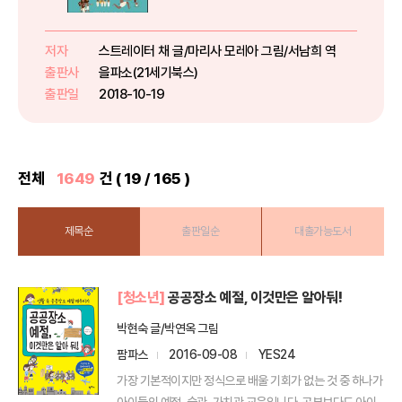
◎ 도서 소개숙제와 시험, 공부의
압박……새로 나온 게임을 아직 시
작도 못했는데 아무것도 모르는 부
저자
스트레이터 채 글/마리사 모레아 그림/서남희 역
모님은 책을 읽으라고 하다니!그런
출판사
을파소(21세기북스)
데 이런 고통이 나만의 일이 아니
출판일
2018-10-19
었...
전체
1649
건 ( 19 / 165 )
제목순
출판일순
대출가능도서
[청소년]
공공장소 예절, 이것만은 알아둬!
박현숙 글/박연옥 그림
팜파스
2016-09-08
YES24
가장 기본적이지만 정식으로 배울 기회가 없는 것 중 하나가
아이들의 예절, 습관, 가치관 교육입니다. 공부보다도 아이...