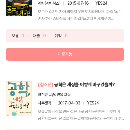
계림(계림북스)
2015-07-16
YES24
모두가 알지만 차마 말하지 못한 도시괴담!사건 파일 No.1
혼자 하는 숨바꼭질 사건 파일 No.2 다른 세계로 가...
보유
1
대출
0
예약
0
대출가능
[청소년]
공학은 세상을 어떻게 바꾸었을까?
황진규 글/박연옥 그림
나무생각
2017-04-03
YES24
오늘날의 세상을 만든 것은 바로 공학!공학이란 무엇이며,
공학자들은 어떤 일을 하는 걸까?초등학생의 눈높이에 맞춰
설...