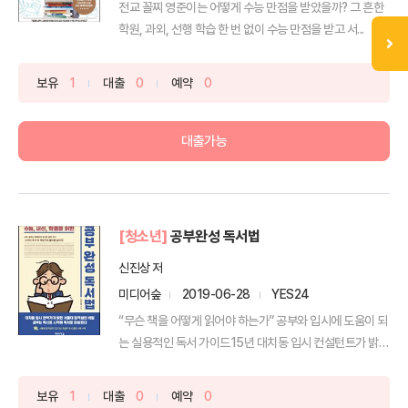
전교 꼴찌 영준이는 어떻게 수능 만점을 받았을까? 그 흔한
학원, 과외, 선행 학습 한 번 없이 수능 만점을 받고 서...
보유
1
대출
0
예약
0
대출가능
[청소년]
공부완성 독서법
신진상 저
미디어숲
2019-06-28
YES24
“무슨 책을 어떻게 읽어야 하는가” 공부와 입시에 도움이 되
는 실용적인 독서 가이드15년 대치동 입시 컨설턴트가 밝
힌...
보유
1
대출
0
예약
0