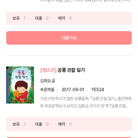
보유
1
대출
0
예약
0
대출가능
[청소년]
공룡 관찰 일기
김화요 글
푸른책들
2017-09-01
YES24
가장 따뜻하고 친절한 공룡동화, 『공룡 관찰 일기』 출간!제9
회 푸른문학상 수상자인 김화요 작가의 첫 책 『공룡 관찰...
보유
1
대출
0
예약
0