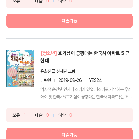
보유
1
대출
0
예약
0
대출가능
[청소년]
호기심이 쿵쾅대는 한국사 아파트 5 근
현대
윤희진 글,신혜진 그림
다락원
2019-08-26
YES24
역사적 순간엔 언제나 소리가 있었다!소리로 기억하는 우리
아이 첫 한국사!《호기심이 쿵쾅대는 한국사 아파트》는 초등
...
보유
1
대출
0
예약
0
대출가능