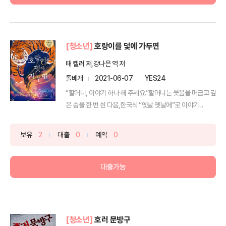
[청소년]
호랑이를 덫에 가두면
태 켈러 저,강나은 역 저
돌베개
2021-06-07
YES24
“할머니, 이야기 하나 해 주세요.”할머니는 웃음을 머금고 깊
은 숨을 한 번 쉰 다음,한국식 “옛날 옛날에”로 이야기...
보유
2
대출
0
예약
0
대출가능
[청소년]
호러 문방구