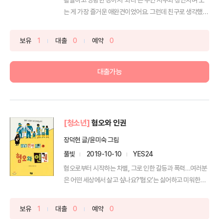
는 게 가장 즐거운 애완견이었어요. 그런데 친구로 생각했던
...
보유
1
대출
0
예약
0
대출가능
[청소년]
혐오와 인권
장덕현 글/윤미숙 그림
풀빛
2019-10-10
YES24
혐오로부터 시작하는 차별, 그로 인한 갈등과 폭력…여러분
은 어떤 세상에서 살고 싶나요?‘혐오’는 싫어하고 미워한다
는 ...
보유
1
대출
0
예약
0