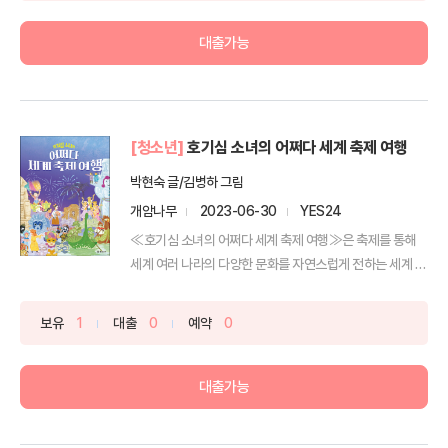
대출가능
[청소년]
호기심 소녀의 어쩌다 세계 축제 여행
박현숙 글/김병하 그림
개암나무
2023-06-30
YES24
≪호기심 소녀의 어쩌다 세계 축제 여행≫은 축제를 통해
세계 여러 나라의 다양한 문화를 자연스럽게 전하는 세계 문
화 ...
보유
1
대출
0
예약
0
대출가능