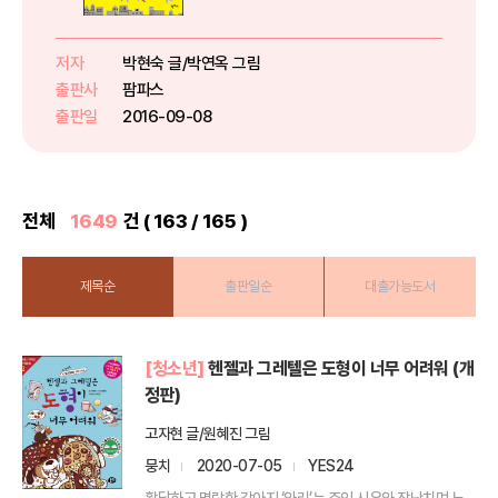
예절, 습관, 가치관 교육입니다. 공
부보다도 아이들이 가장 먼저 학습
하고 몸에 익혀야 하는 것들이기도
저자
박현숙 글/박연옥 그림
합니다. 이 책은 초등 저학년 아이
출판사
팜파스
들의 올바른 가치관과 인성을 ...
출판일
2016-09-08
전체
1649
건 ( 163 / 165 )
제목순
출판일순
대출가능도서
[청소년]
헨젤과 그레텔은 도형이 너무 어려워 (개
정판)
고자현 글/원혜진 그림
뭉치
2020-07-05
YES24
활달하고 명랑한 강아지 ‘와리’는 주인 시우와 장난치며 노