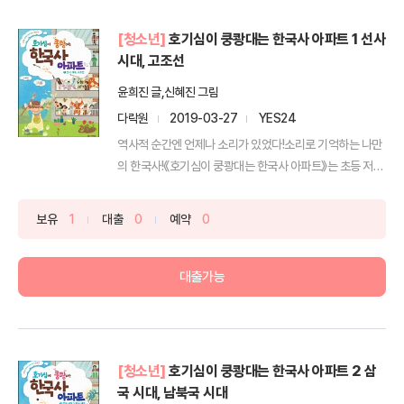
[청소년]
호기심이 쿵쾅대는 한국사 아파트 1 선사
시대, 고조선
윤희진 글,신혜진 그림
다락원
2019-03-27
YES24
역사적 순간엔 언제나 소리가 있었다!소리로 기억하는 나만
의 한국사!《호기심이 쿵쾅대는 한국사 아파트》는 초등 저학
년을...
보유
1
대출
0
예약
0
대출가능
[청소년]
호기심이 쿵쾅대는 한국사 아파트 2 삼
국 시대, 남북국 시대