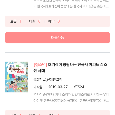
의 한국사!《호기심이 쿵쾅대는 한국사 아파트》는 초등 저학
년을...
보유
1
대출
0
예약
0
대출가능
[청소년]
호기심이 쿵쾅대는 한국사 아파트 4 조
선 시대
윤희진 글,신혜진 그림
다락원
2019-03-27
YES24
역사적 순간엔 언제나 소리가 있었다!소리로 기억하는 우리
아이 첫 한국사!《호기심이 쿵쾅대는 한국사 아파트》는 초등
...