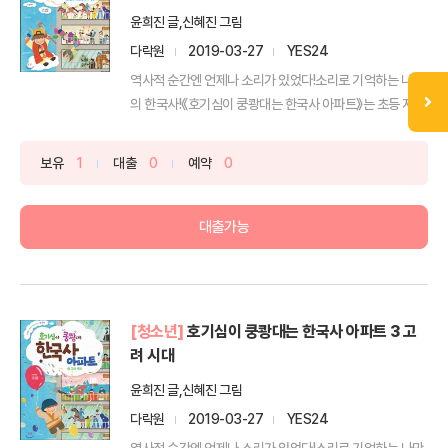
윤희진 글,신혜진 그림
다락원
2019-03-27
YES24
역사적 순간엔 언제나 소리가 있었다!소리로 기억하는 나만
의 한국사!《호기심이 쿵쾅대는 한국사 아파트》는 초등 저학
년을...
보유
1
대출
0
예약
0
대출가능
[청소년]
호기심이 쿵쾅대는 한국사 아파트 3 고
려 시대
윤희진 글,신혜진 그림
다락원
2019-03-27
YES24
역사적 순간엔 언제나 소리가 있었다!소리로 기억하는 나만