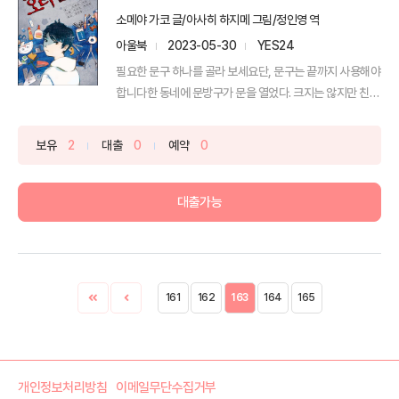
소메야 가코 글/아사히 하지메 그림/정인영 역
아울북
2023-05-30
YES24
필요한 문구 하나를 골라 보세요단, 문구는 끝까지 사용해야
합니다한 동네에 문방구가 문을 열었다. 크지는 않지만 친
절...
보유
2
대출
0
예약
0
대출가능
161
162
163
164
165
개인정보처리방침
이메일무단수집거부