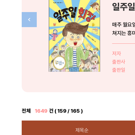
일주일
매주 월요일
쳐지는 흥미
을 ...
저자
출판사
출판일
전체
1649
건 ( 159 / 165 )
제목순