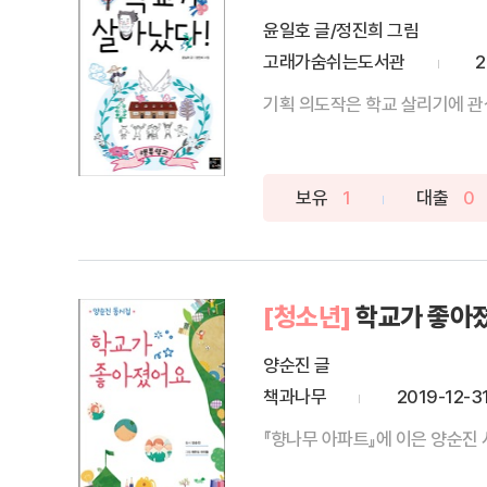
윤일호 글/정진희 그림
고래가숨쉬는도서관
2
기획 의도작은 학교 살리기에 관심
보유
1
대출
0
[청소년]
학교가 좋아
양순진 글
책과나무
2019-12-3
『향나무 아파트』에 이은 양순진 