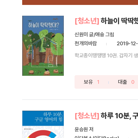
[청소년]
하늘이 딱딱했
신원미 글/애슝 그림
천개의바람
2019-12
학교종이땡땡땡 10권. 갑자기 생
보유
1
대출
0
[청소년]
하루 10분, 
윤승원 저