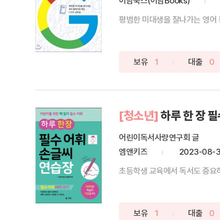
이담북스(이담Books)
보유
1
대출
0
[청소년]
하루 한 장 
어린이독서사랑연구회 글
엠앤키즈
2023-08-
초등학생 교육에서 독서도 중요하지
보유
1
대출
0