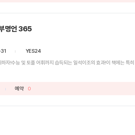
부명언 365
-31
YES24
취하자!수능 및 토플 어휘까지 습득되는 일석이조의 효과!이 책에는 특히 
예약
0