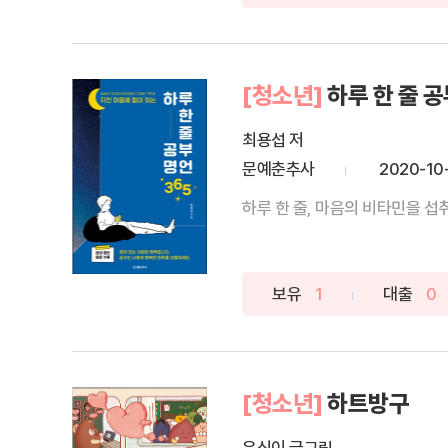
[청소년]
하루 한 줄 공
최용섭 저
문예춘추사
2020-10
하루 한 줄, 마음의 비타민을 섭
보유
1
대출
0
[청소년]
하트방구