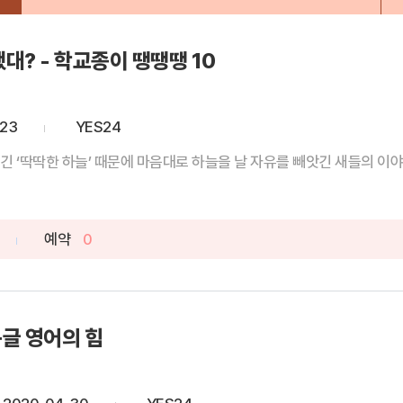
대? - 학교종이 땡땡땡 10
-23
YES24
긴 ‘딱딱한 하늘’ 때문에 마음대로 하늘을 날 자유를 빼앗긴 새들의 이야기
예약
0
구글 영어의 힘