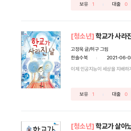
보유
1
대출
0
[청소년]
학교가 사라진
고정욱 글/허구 그림
한솔수북
2021-06-0
이제 인공지능이 세상을 지배하기 
보유
1
대출
0
[청소년]
학교가 살아났