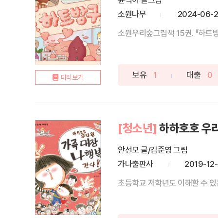
윤식이 글그림
소원나무
2024-06-2
소원우리숲그림책 15권. 『하트방
보유
1
대출
0
미리보기
[청소년]
하하호호 우리
안선모 글/김준영 그림
가나출판사
2019-12-