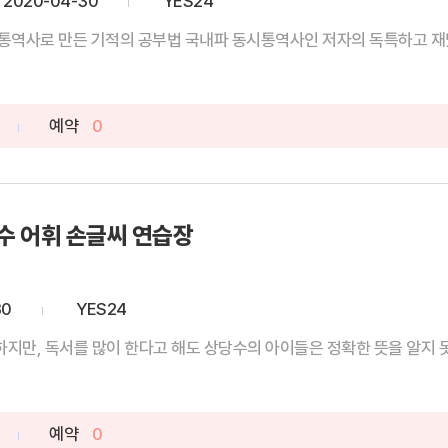
2020-04-30
YES24
평범한 미대생을 잘나가는 영어 통역사로 만든 기적의 공부법 국내파 동시통역사인 저자
예약
0
필수 어휘 손글씨 연습장
30
YES24
만, 독서를 많이 한다고 해도 상당수의 아이들은 정확한 뜻을 알지 못합
예약
0