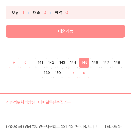
깊...
보유
1
대출
0
예약
0
대출가능
141
142
143
144
145
146
147
148
149
150
개인정보처리방침
이메일무단수집거부
(780854) 경상북도 경주시 원화로 431-12 경주시립도서관
TEL. 054-