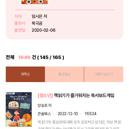
벌 (CICFF) 에서 찬사를 받은 애니
메이션 감독 임시은이 이번엔 그림
책 『도토리 모자』를 선보입니다. 도
저자
임시은 저
토리 토리는 세상에서 하나밖에 없
출판사
북극곰
는 멋진 모자를 쓰고 있...
출판일
2020-02-06
전체
1649
건 ( 145 / 165 )
제목순
출판일순
대출가능도서
[청소년]
책읽기가 즐거워지는 독서보드게임
양승호 저
큰솔북스
2022-12-10
YES24
책 읽기의 중요성에 대해 모두 강조하고 있지만, 막상 책 읽
기에 흥미가 없는 아이들과 독서 교육을 제대로 하고 싶은 ...