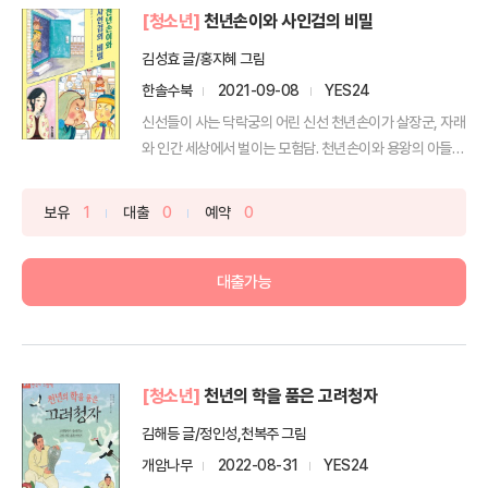
[청소년]
천년손이와 사인검의 비밀
김성효 글/홍지혜 그림
한솔수북
2021-09-08
YES24
신선들이 사는 닥락궁의 어린 신선 천년손이가 살장군, 자래
와 인간 세상에서 벌이는 모험담. 천년손이와 용왕의 아들
자...
보유
1
대출
0
예약
0
대출가능
[청소년]
천년의 학을 품은 고려청자
김해등 글/정인성,천복주 그림
개암나무
2022-08-31
YES24