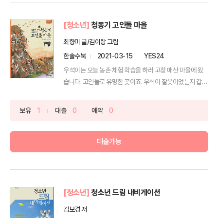
[청소년]
청동기 고인돌 마을
최향미 글/김이랑 그림
한솔수북
2021-03-15
YES24
우석이는 오늘 농촌 체험 학습을 하러 고창 매산 마을에 왔
습니다. 고인돌로 유명한 곳이죠. 우석이 잘못이었는지 갑자
기...
보유
1
대출
0
예약
0
대출가능
[청소년]
청소년 드림 내비게이션
김보경 저