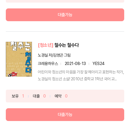
대출가능
[청소년]
철수는 철수다
노경실 저/김영곤 그림
크레용하우스
2021-08-13
YES24
어린이와 청소년의 마음을 가장 잘 헤아리고 표현하는 작가,
노경실의 청소년 소설! 2010년 중학교 1학년 국어 교...
보유
1
대출
0
예약
0
대출가능