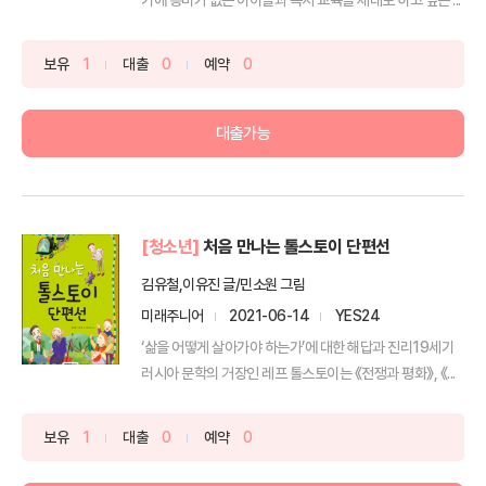
보유
1
대출
0
예약
0
대출가능
[청소년]
처음 만나는 톨스토이 단편선
김유철,이유진 글/민소원 그림
미래주니어
2021-06-14
YES24
‘삶을 어떻게 살아가야 하는가’에 대한 해답과 진리19세기
러시아 문학의 거장인 레프 톨스토이는 《전쟁과 평화》, 《...
보유
1
대출
0
예약
0