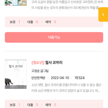
고려 도공의 혼을 담은 아름답고 신비로운 고려청자,전 세계
의 사랑을 받는 모두의 문화유산이 되다!《천년의 학을 품은
...
보유
1
대출
0
예약
0
대출가능
[청소년]
철사 코끼리
고정순 글그림
만만한책방
2022-04-10
YES24
소년 데헷, 철사 코끼리를 만들다!아무나 오를 수 없는 돌산
아래 소년 데헷과 아기 코끼리 얌얌이 살고 있습니다. 데...
보유
1
대출
0
예약
0