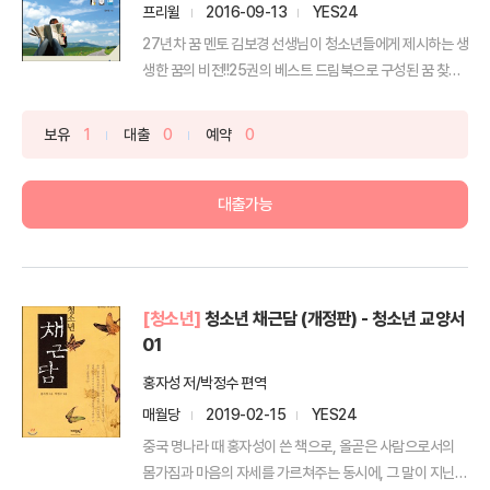
프리윌
2016-09-13
YES24
27년차 꿈 멘토 김보경 선생님이 청소년들에게 제시하는 생
생한 꿈의 비전!!25권의 베스트 드림북으로 구성된 꿈 찾
기...
보유
1
대출
0
예약
0
대출가능
[청소년]
청소년 채근담 (개정판) - 청소년 교양서
01
홍자성 저/박정수 편역
매월당
2019-02-15
YES24
중국 명나라 때 홍자성이 쓴 책으로, 올곧은 사람으로서의
몸가짐과 마음의 자세를 가르쳐주는 동시에, 그 말이 지닌