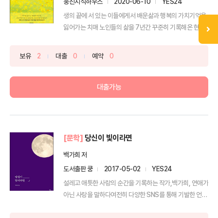
웅진지식하우스
2020-06-10
YES24
생의 끝에 서 있는 이들에게서 배운삶과 행복의 가치기억을
잃어가는 치매 노인들의 삶을 7년간 꾸준히 기록해온 현직
요...
보유
2
대출
0
예약
0
대출가능
[문학]
당신이 빛이라면
백가희 저
도서출판 쿵
2017-05-02
YES24
설레고 애틋한 사랑의 순간을 기록하는 작가,백가희, 연애가
아닌 사랑을 말하다여전히 다양한 SNS를 통해 기발한 언
어...