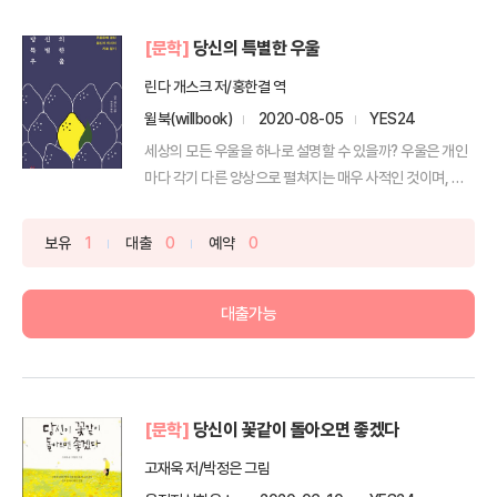
[문학]
당신의 특별한 우울
린다 개스크 저/홍한결 역
윌북(willbook)
2020-08-05
YES24
세상의 모든 우울을 하나로 설명할 수 있을까? 우울은 개인
마다 각기 다른 양상으로 펼쳐지는 매우 사적인 것이며, 때
론...
보유
1
대출
0
예약
0
대출가능
[문학]
당신이 꽃같이 돌아오면 좋겠다
고재욱 저/박정은 그림