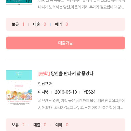
나치게 노력하는 당신,마음의 거리 두기가 필요합니다.당신
은 ...
보유
1
대출
0
예약
0
대출가능
[문학]
당신을 만나서 참 좋았다
김남규 저
이지북
2016-05-13
YES24
세브란스 병원, 가장 늦은 시간까지 불이 켜진 진료실그곳에
서 20년간 의사가 ‘듣고 나누고 느낀 이야기’통계청에 따
르...
보유
2
대출
0
예약
0