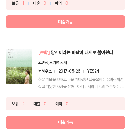
보유
1
대출
0
예약
0
대출가능
[문학]
당신이라는 바람이 내게로 불어왔다
고민정,조기영 공저
북하우스
2017-05-26
YES24
추운 겨울을 보내고 봄을 기다렸던 날들설레는 봄바람처럼
깊고 따뜻한 사랑을 전하는아나운서와 시인의 가슴 뛰는 삶
의 이...
보유
2
대출
0
예약
0
대출가능