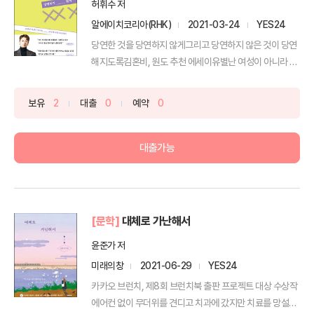
허휘수 저
알에이치코리아(RHK)
2021-03-24
YES24
당연한 것을 당연하지 않게그리고 당연하지 않은 것이 당연
해지도록김혼비, 원도 추천 에세이유별난 여성이 아니라 온
전한 ...
보유
2
대출
0
예약
0
대출가능
[문학]
대체로 가난해서
윤준가 저
미래의창
2021-06-29
YES24
카카오 브런치, 제8회 브런치북 출판 프로젝트 대상 수상작
에어컨 없이 무더위를 견디고 치과에 갔지만 치료를 망설이