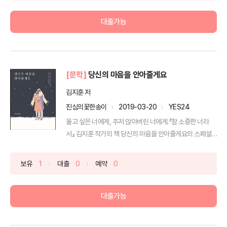
대출가능
[문학]
당신의 마음을 안아줄게요
김지훈 저
진심의꽃한송이
2019-03-20
YES24
울고 싶은 너에게, 주저 앉아버린 너에게.『참 소중한 너라
서』 김지훈 작가의 책 당신의 마음을 안아줄게요의 스페셜
에...
보유
1
대출
0
예약
0
대출가능