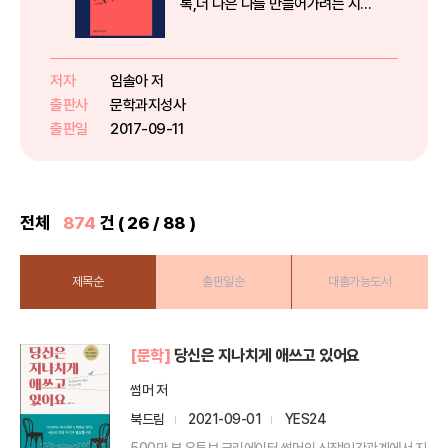
록,더 나은 나를 만들어가려는 시인
의 첫 걸음 임솔아의 첫번째 시집
『괴괴한 날씨와 착한 사람들』이 문
학과지성사에서 출간됐다. 시인은
저자
임솔아 저
2013년 중앙일보신인문학상 시 부
출판사
문학과지성사
문으로 등단한 후, 2015년 제...
출판일
2017-09-11
전체
874
건 ( 26 / 88 )
제목순
출판일순
대출가능도서
[문학]
당신은 지나치게 애쓰고 있어요
썸머 저
북드림
2021-09-01
YES24
500만 뷰 유튜브 크리에이터 썸머의 신작!인간관계에서 지