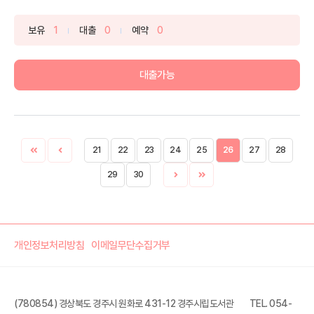
고카...
보유
1
대출
0
예약
0
대출가능
21
22
23
24
25
26
27
28
29
30
개인정보처리방침
이메일무단수집거부
(780854) 경상북도 경주시 원화로 431-12 경주시립도서관
TEL. 054-