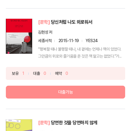
[문학]
당신처럼 나도 외로워서
김현성 저
세종서적
2015-11-19
YES24
“행복할 때나 불행할 때나, 내 곁에는 언제나 책이 있었다.
그만큼의 위로와 즐거움을 준 것은 책 말고는 없었다.”가...
보유
1
대출
0
예약
0
대출가능
[문학]
당연한 것을 당연하지 않게