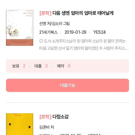
[문학]
다음 생엔 엄마의 엄마로 태어날게
선명 저/김소라 그림
21세기북스
2019-01-29
YES24
◎ 도서 소개주지스님이 된 엄마와 스님이 된 딸이 전하는
마음 고요한 산사 일기 엄마와 딸이었던 두 사람이 주지스
님...
보유
2
대출
0
예약
0
대출가능
[문학]
다정소감
김혼비 저