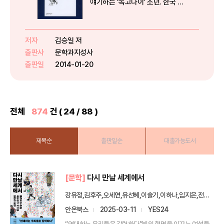
얘기하는 ‘독고다이’ 소년. 한국 현
대 시의 ‘지금’을 대표하는 기대주
김승일의 첫번째 시집이다. “우리
앞에 배달”된 이 성찬에는 아직 한
저자
김승일 저
번도 먹어보지 못한 새로움이 있다.
출판사
문학과지성사
2009년 등단한 87...
출판일
2014-01-20
전체
874
건 ( 24 / 88 )
제목순
출판일순
대출가능도서
[문학]
다시 만날 세계에서
강유정,김후주,오세연,유선혜,이슬기,이하나,임지은,전승민,정보라 저
안온북스
2025-03-11
YES24
“연대하는 우리들은 강력하다”빛의 혁명을 이끄는 여성들