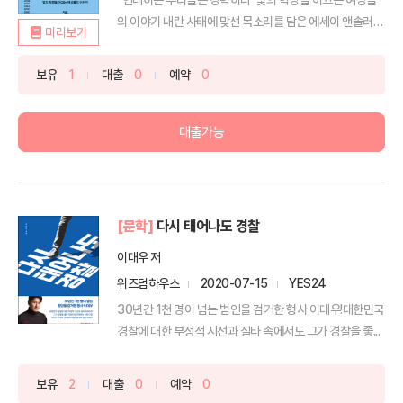
의 이야기 내란 사태에 맞선 목소리를 담은 에세이 앤솔러지
미리보기
『다...
보유
1
대출
0
예약
0
대출가능
[문학]
다시 태어나도 경찰
이대우 저
위즈덤하우스
2020-07-15
YES24
30년간 1천 명이 넘는 범인을 검거한 형사 이대우!대한민국
경찰에 대한 부정적 시선과 질타 속에서도 그가 경찰을 좋...
보유
2
대출
0
예약
0