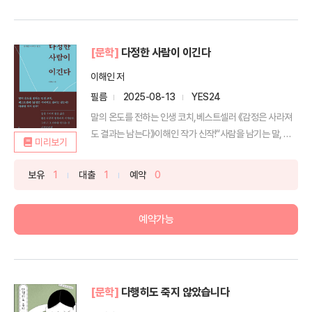
[문학]
다정한 사람이 이긴다
이해인 저
필름
2025-08-13
YES24
말의 온도를 전하는 인생 코치,베스트셀러 《감정은 사라져
도 결과는 남는다》이해인 작가 신작!“사람을 남기는 말, 관
미리보기
계...
보유
1
대출
1
예약
0
예약가능
[문학]
다행히도 죽지 않았습니다