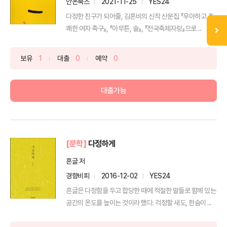
안온북스
2021-11-25
YES24
다정한 친구가 되어줄, 김혼비의 신작 산문집 『우아하고 호
쾌한 여자 축구』, 『아무튼, 술』, 『전국축제자랑』으로 ...
보유
1
대출
0
예약
0
대출가능
[문학]
다정하게
흔글 저
경향비피
2016-12-02
YES24
흔글은 다정함을 두고 합당한 때에 적절한 말들로 함께 있는
공간의 온도를 높이는 것이라 했다. 걱정할 새도, 한숨이 ...