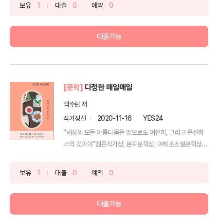
보유
1
대출
0
예약
0
대출가능
[문학]
다정한 매일매일
백수린 저
작가정신
2020-11-16
YES24
“세상의 모든 아름다움은 앞으로도 여전히, 그리고 온전히
너의 것이야”젊은작가상, 문지문학상, 이해조소설문학상,
현대...
보유
1
대출
0
예약
0
대출가능