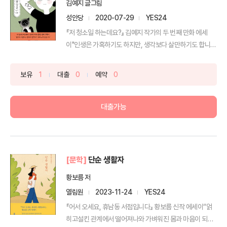
김예지 글그림
성안당
2020-07-29
YES24
『저 청소일 하는데요?』 김예지 작가의 두 번째 만화 에세
이"인생은 가혹하기도 하지만, 생각보다 살만하기도 합니
다"라...
보유
1
대출
0
예약
0
대출가능
[문학]
단순 생활자
황보름 저
열림원
2023-11-24
YES24
『어서 오세요, 휴남동 서점입니다』 황보름 신작 에세이“얽
히고설킨 관계에서 떨어져나와 가벼워진 몸과 마음이 되어