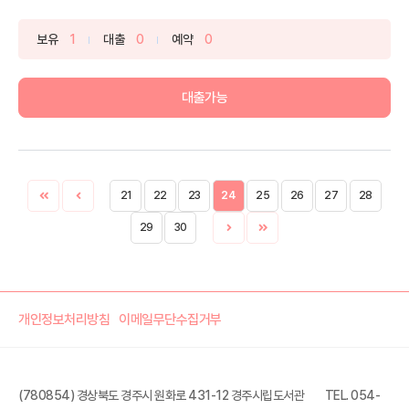
본다”...
보유
1
대출
0
예약
0
대출가능
21
22
23
24
25
26
27
28
29
30
개인정보처리방침
이메일무단수집거부
(780854) 경상북도 경주시 원화로 431-12 경주시립도서관
TEL. 054-