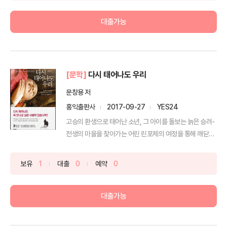
대출가능
[문학]
다시 태어나도 우리
문창용 저
홍익출판사
2017-09-27
YES24
고승의 환생으로 태어난 소년, 그 아이를 돌보는 늙은 승려-
전생의 마을을 찾아가는 어린 린포체의 여정을 통해 깨닫는
...
보유
1
대출
0
예약
0
대출가능