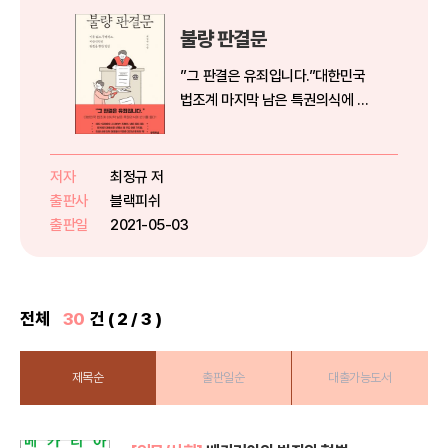
불량 판결문
”그 판결은 유죄입니다.”대한민국
법조계 마지막 남은 특권의식에 반
기를 들다!부조리하고 비상식적인
법정에 날리는 작심 비판★ MBC?
SBS?CBS?한겨레21?경향신문?
저자
최정규 저
AP통신 등 주요 언론 기자들, 인
출판사
블랙피쉬
권/사회 단체 대표들이 극찬한...
출판일
2021-05-03
전체
30
건 ( 2 / 3 )
제목순
출판일순
대출가능도서