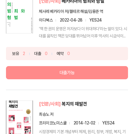
[인문/사회]
베카리아의 범죄와 형벌
체사레 베카리아 저/블테르 해설/김용준 역
이다북스
2022-04-28
YES24
‘책 한 권의 운명은 저자보다 더 위대하다’라는 말이 있다. 시
대를 움직인 책은 당대를 뛰어넘어 이후 역사의 시금석이...
보유
2
대출
0
예약
0
대출가능
[인문/사회]
복지의 재발견
최승노 저
프리이코노미스쿨
2014-12-02
YES24
시장경제의 기본 개념부터 체제, 원리, 정부, 개방, 복지, 기