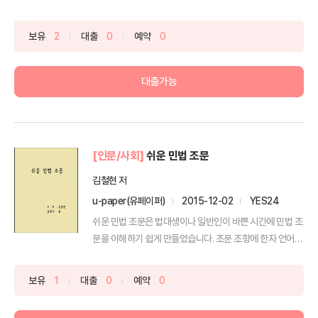
보유
2
대출
0
예약
0
대출가능
[인문/사회]
쉬운 민법 조문
김철현 저
u-paper(유페이퍼)
2015-12-02
YES24
쉬운 민법 조문은 법대생이나 일반인이 바쁜 시간에 민법 조
문을 이해하기 쉽게 만들었습니다. 조문 조항에 한자 언어를
...
보유
1
대출
0
예약
0