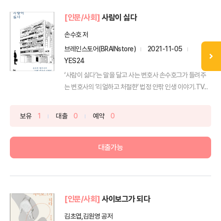
[인문/사회]
사람이 싫다
손수호 저
브레인스토어(BRAINstore)
2021-11-05
YES24
‘사람이 싫다’는 말을 달고 사는 변호사 손수호그가 들려주
는 변호사의 ‘리얼하고 처절한’ 법정 안팎 인생 이야기.TV...
보유
1
대출
0
예약
0
대출가능
[인문/사회]
사이보그가 되다
김초엽,김원영 공저