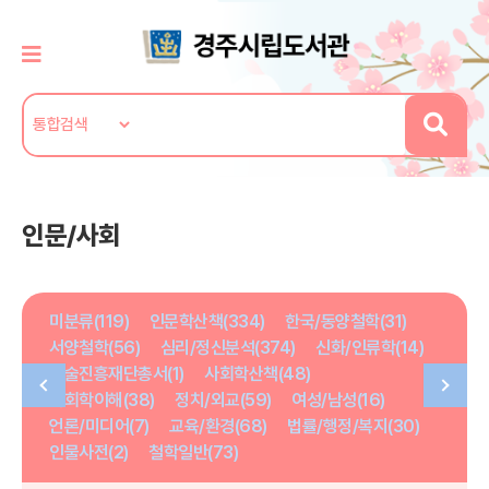
인문/사회
미분류(119)
인문학산책(334)
한국/동양철학(31)
서양철학(56)
심리/정신분석(374)
신화/인류학(14)
학술진흥재단총서(1)
사회학산책(48)
사회학이해(38)
정치/외교(59)
여성/남성(16)
언론/미디어(7)
교육/환경(68)
법률/행정/복지(30)
인물사전(2)
철학일반(73)