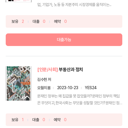
업, 기업가, 노동 등 자본주의 시장경제를 움직이는...
보유
2
대출
0
예약
0
대출가능
[인문/사회]
부동산과 정치
김수현 저
오월의봄
2023-10-23
YES24
문재인 정부는 왜 집값을 못 잡았을까?문재인 정부의 책임
은 무엇이고,한국사회는 무엇을 성찰할 것인가?문재인 정
부는 집...
보유
1
대출
0
예약
0