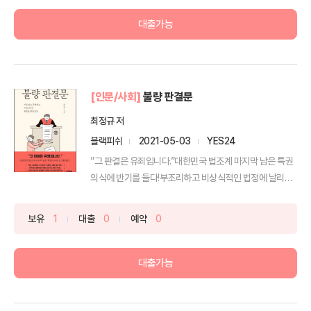
대출가능
[인문/사회]
불량 판결문
최정규 저
블랙피쉬
2021-05-03
YES24
”그 판결은 유죄입니다.”대한민국 법조계 마지막 남은 특권
의식에 반기를 들다!부조리하고 비상식적인 법정에 날리는
작심...
보유
1
대출
0
예약
0
대출가능