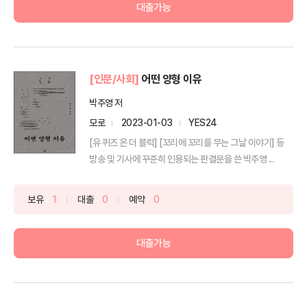
대출가능
[인문/사회]
어떤 양형 이유
박주영 저
모로
2023-01-03
YES24
[유 퀴즈 온 더 블럭] [꼬리에 꼬리를 무는 그날 이야기] 등
방송 및 기사에 꾸준히 인용되는 판결문을 쓴 박주영 ...
보유
1
대출
0
예약
0
대출가능