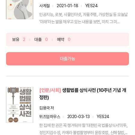
사계절
2021-01-18
YES24
인공지능, 로봇, 사물인터넷, 자율주행, 가상현실 등 오늘날
‘미래’라는 말을 채우고 있는 내용을 보면, 마치 그 미...
보유
2
대출
0
예약
0
대출가능
[인문/사회]
생활법률 상식사전 (10주년 기념 개
정판)
김용국 저
위즈덤하우스
2020-03-13
YES24
한 집에 한 권은 꼭 챙겨둬야 할 ‘대한민국 법률상식서’미투,
성인지감수성, 카메라 불법촬영부터 윤창호법, 신해철법,...