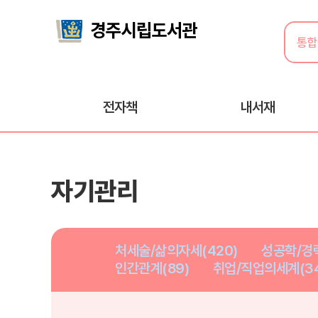
전자책
내서재
자기관리
처세술/삶의자세(420)
성공학/경력
인간관계(89)
취업/직업의세계(34