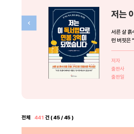
저는 
서른 살 흙
런 버핏은 
저자
출판사
출판일
전체
441
건 ( 45 / 45 )