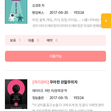
김경호 저
팬덤북스
2017-06-20
YES24
외모, 말투, 태도, 지식, 감정, 리더십……나를 나타내는 모든
것이 이미지 메이킹이다!이미지 메이킹은 외모의 변화만...
보유
1
대출
0
예약
0
대출가능
[자기관리]
우아한 관찰주의자
에이미 E. 허먼 저/문희경 역
청림출판
2017-06-15
YES24
“이 강의를 듣고 눈을 더 크게 뜨게 된 것 같다. 이제껏 받아
본 가장 독특한 훈련이었다.” _FBI 수사관“시각적...