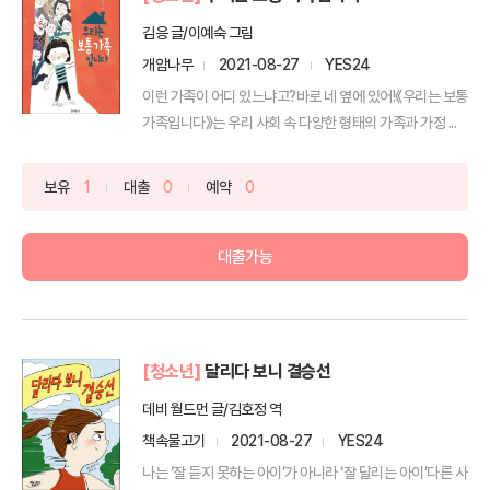
김응 글/이예숙 그림
개암나무
2021-08-27
YES24
이런 가족이 어디 있느냐고?바로 네 옆에 있어!《우리는 보통
가족입니다》는 우리 사회 속 다양한 형태의 가족과 가정 ...
보유
1
대출
0
예약
0
대출가능
[청소년]
달리다 보니 결승선
데비 월드먼 글/김호정 역
책속물고기
2021-08-27
YES24
나는 ‘잘 듣지 못하는 아이’가 아니라 ‘잘 달리는 아이’다른 사