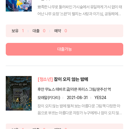
뾰족한 나무로 둘러싸인 가시숲에서 유일하게 가시 없이 태
어난 나무 요정 ‘스완’이 펼치는 사랑과 이기심, 공동체에
관...
보유
1
대출
0
예약
0
대출가능
[청소년]
잠이 오지 않는 밤에
후안 무뇨스 테바르 글/라몬 파리스 그림/문주선 역
모래알(키다리)
2021-08-31
YES24
잠이 오지 않는 밤에 펼쳐 보는 아름다운 그림책 다정한 마
음으로 부르는 아름다운 자장가 누구에게나 잠이 오지 않는
밤...