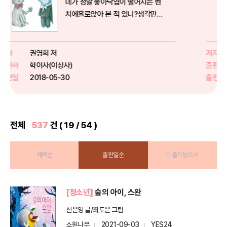
벤
한눈에 펼쳐 보는 방대한 신화 이야
기! 신화로 만나는 신기한 독서 체
험!이 책은 SBS에서 방영된 애니메
이션 [올림포스 가디언]의 스토리
북 [그리스 로마 신화 올림포스 가
저자
토마스 불핀치 글/㈜SBS콘텐츠허브 그림/주니어RHK편집부 편
디언] 시리즈를 재구성하여, 기존
출판사
주니어RHK
새
에 선보인 70종의 방대한 신화...
출판일
2021-03-02
전체
537
건 ( 19 / 54 )
제목순
출판일순
대출가능도서
[청소년]
숲의 아이, 스완
신은영 글/최도은 그림
소원나무
2021-09-03
YES24