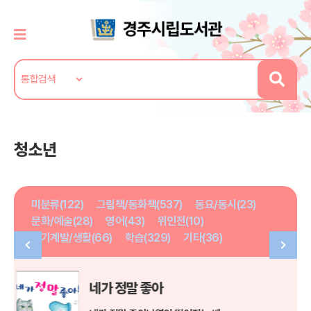
청소년
미분류(122)
그림책/동화책(537)
동요/동시(23)
문화/예술(28)
영어(43)
위인전(10)
자기계발/생활(66)
학습(329)
기타(36)
올림포스 가디언 2 꾀가 많은 헤르메스