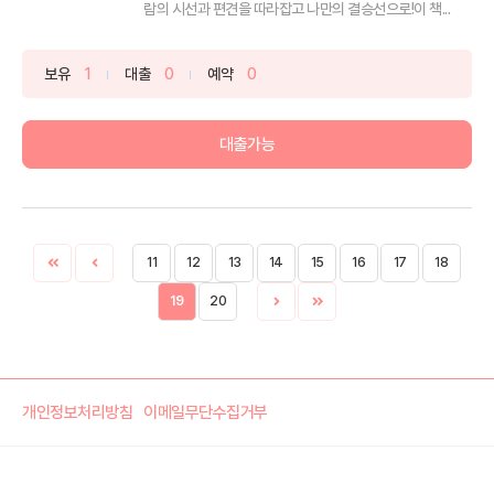
람의 시선과 편견을 따라잡고 나만의 결승선으로!이 책...
보유
1
대출
0
예약
0
대출가능
11
12
13
14
15
16
17
18
19
20
개인정보처리방침
이메일무단수집거부