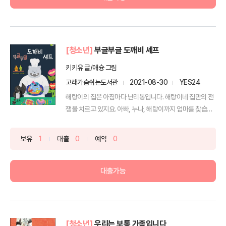
[청소년]
부글부글 도깨비 셰프
키키유 글/애슝 그림
고래가숨쉬는도서관
2021-08-30
YES24
해랑이의 집은 아침마다 난리통입니다. 해랑이네 집만의 전
쟁을 치르고 있지요. 아빠, 누나, 해랑이까지 엄마를 찾습니
다...
보유
1
대출
0
예약
0
대출가능
[청소년]
우리는 보통 가족입니다