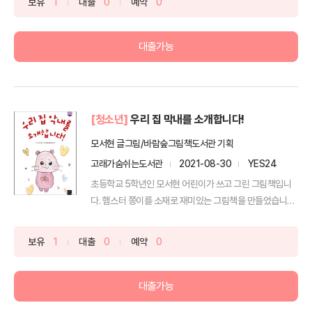
보유
1
대출
0
예약
0
대출가능
[청소년]
우리 집 막내를 소개합니다!
모서현 글그림/바람숲그림책도서관 기획
고래가숨쉬는도서관
2021-08-30
YES24
초등학교 5학년인 모서현 어린이가 쓰고 그린 그림책입니
다. 햄스터 쫑이를 소재로 재미있는 그림책을 만들었습니다.
햄스...
보유
1
대출
0
예약
0
대출가능