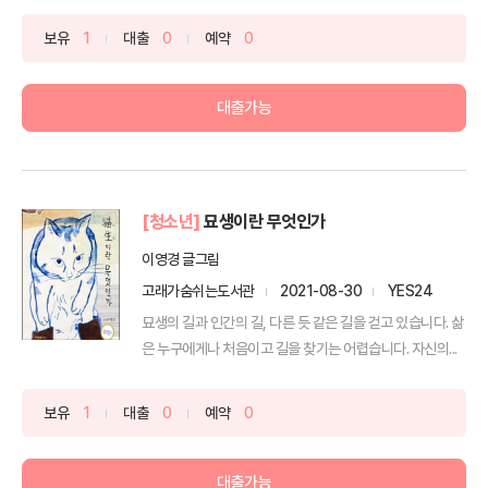
보유
1
대출
0
예약
0
대출가능
[청소년]
묘생이란 무엇인가
이영경 글그림
고래가숨쉬는도서관
2021-08-30
YES24
묘생의 길과 인간의 길, 다른 듯 같은 길을 걷고 있습니다. 삶
은 누구에게나 처음이고 길을 찾기는 어렵습니다. 자신의...
보유
1
대출
0
예약
0
대출가능