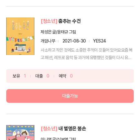
[청소년]
춤추는 수건
제성은 글/윤태규 그림
개암나무
2021-08-30
YES24
사소하고 작은 것에도 소중한 추억이 깃들어 있어요요즘 복
고 패션, 레트로 음악 등 과거에 유행했던 것들이 다시 유행
하...
보유
1
대출
0
예약
0
대출가능
[청소년]
내 별명은 똥손
이나영 글/심보영 그림