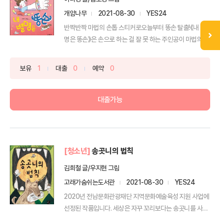
개암나무
2021-08-30
YES24
반짝반짝 마법의 손톱 스티커로오늘부터 똥손 탈출!《내 별
명은 똥손》은 손으로 하는 걸 잘 못 하는 주인공이 마법의
손...
보유
1
대출
0
예약
0
대출가능
[청소년]
송곳니의 법칙
김희철 글/우지현 그림
고래가숨쉬는도서관
2021-08-30
YES24
2020년 전남문화관광재단 지역문화예술육성 지원 사업에
선정된 작품입니다. 세상은 자꾸 꼬리보다는 송곳니를 사용
하도록...