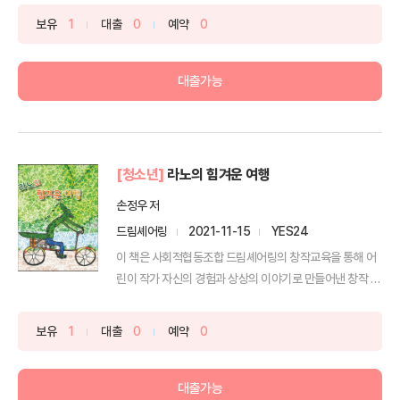
보유
1
대출
0
예약
0
대출가능
[청소년]
라노의 힘겨운 여행
손정우 저
드림셰어링
2021-11-15
YES24
이 책은 사회적협동조합 드림셰어링의 창작교육을 통해 어
린이 작가 자신의 경험과 상상의 이야기로 만들어낸 창작 작
품입니...
보유
1
대출
0
예약
0
대출가능