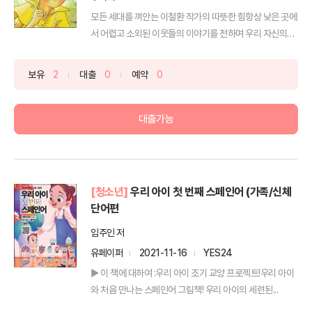
모든 세대를 껴안는 이철환 작가의 따뜻한 힘항상 낮은 곳에
서 어렵고 소외된 이웃들의 이야기를 전하며 우리 자신의
모...
보유
2
대출
0
예약
0
대출가능
[청소년]
우리 아이 첫 번째 스페인어 (가족/신체
단어편
임주인 저
유페이퍼
2021-11-16
YES24
▶ 이 책에 대하여 :우리 아이 조기 교양 프로젝트!우리 아이
와 처음 만나는 스페인어 그림책! 우리 아이의 세련된...