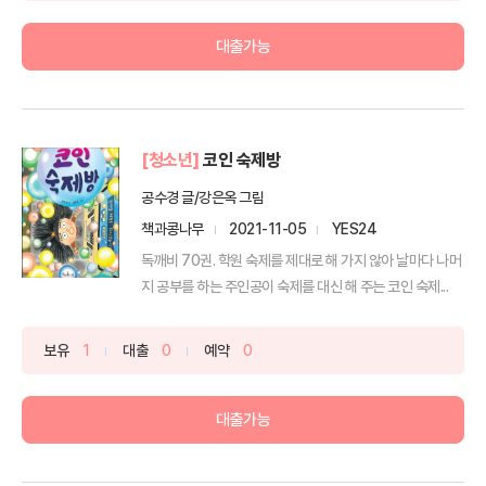
대출가능
[청소년]
코인 숙제방
공수경 글/강은옥 그림
책과콩나무
2021-11-05
YES24
독깨비 70권. 학원 숙제를 제대로 해 가지 않아 날마다 나머
지 공부를 하는 주인공이 숙제를 대신 해 주는 코인 숙제...
보유
1
대출
0
예약
0
대출가능