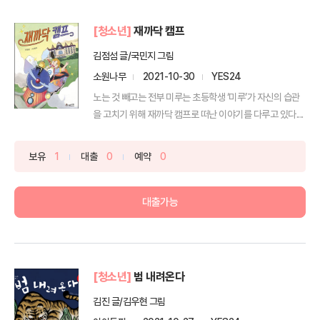
[청소년]
재까닥 캠프
김점섬 글/국민지 그림
소원나무
2021-10-30
YES24
노는 것 빼고는 전부 미루는 초등학생 ‘미루’가 자신의 습관
을 고치기 위해 재까닥 캠프로 떠난 이야기를 다루고 있다....
보유
1
대출
0
예약
0
대출가능
[청소년]
범 내려온다
김진 글/김우현 그림