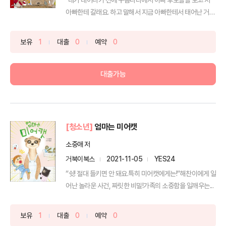
아빠한테 갈래요. 하고 말해서 지금 아빠한테서 태어난 거
야"...
보유
1
대출
0
예약
0
대출가능
[청소년]
엄마는 미어캣
소중애 저
거북이북스
2021-11-05
YES24
“쉿! 절대 들키면 안 돼요.특히 미어캣에게는!“해찬이에게 일
어난 놀라운 사건, 짜릿한 비밀!가족의 소중함을 일깨우는...
보유
1
대출
0
예약
0