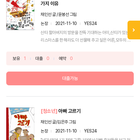
가지 이유
채인선 글 /윤봉선 그림
논장
2021-11-10
YES24
산타 할아버지의 방문을 잔뜩 기대하는 아이,산타가 있는 크
리스마스를 한 해라도 더 선물해 주고 싶은 어른,모두의 순
수...
보유
1
대출
0
예약
0
대출가능
[청소년]
아빠 고르기
채인선 글/김은주 그림
논장
2021-11-10
YES24
"네가 태어나기 전에 구름나라에서 아빠 후보들을 보고 저