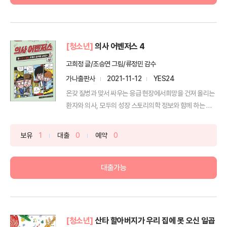
[청소년]
의사 어벤저스 4
고희정 글/조승연 그림/류정민 감수
가나출판사
2021-11-12
YES24
온갖 질병과 맞서 싸우는 응급 현장에서희망을 건져 올리는
환자와 의사, 모두의 성장 스토리의학 정보와 함께 하는 어
린...
보유
1
대출
0
예약
0
대출가능
[청소년]
산타 할아버지가 우리 집에 못 오신 일곱