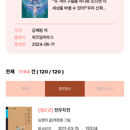
“두 개의 구슬을 하나로 모으면 이
세상을 바꿀 수 있어!”우리 신화와
옛이야기에서 탄생한 매력적인 K
판타지『오백 년째 열다섯』 세 번째
이야기『헌터걸』, 『열세 살의 걷기
저자
김혜정 저
클럽』, 『오백 년째 열다섯 1, 2』,
출판사
위즈덤하우스
『판타스틱 걸』 ...
출판일
2024-06-11
전체
1194
건 ( 120 / 120 )
제목순
출판일순
대출가능도서
[청소년]
전우치전
김영자 글/계창훈 그림
꿈소담이
2011-03-15
YES24