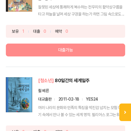
잘못된 세상에 통쾌하게 복수하는 전우치의 활약상구름을
타고 하늘을 날며 세상 구경을 하는가 하면 그림 속으로도 ...
보유
1
대출
0
예약
0
대출가능
[청소년]
80일간의 세계일주
쥘 베른
대교출판
2011-02-18
YES24
여러 나라의 문화와 민족의 특징을 박진감 넘치는 모험 이야
기 속에서 만나 볼 수 있는 세계 명작. 필리어스 포그는 8...