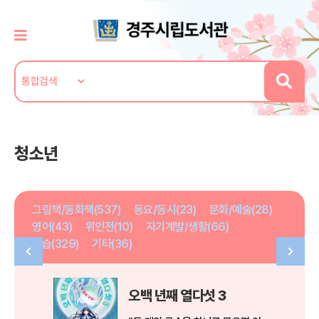
청소년
그림책/동화책(537)
동요/동시(23)
문화/예술(28)
영어(43)
위인전(10)
자기계발/생활(66)
학습(329)
기타(36)
오백 년째 열다섯 3