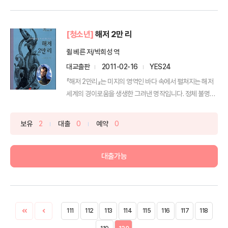
[청소년]
해저 2만 리
쥘 베른 저/박희성 역
대교출판
2011-02-16
YES24
『해저 2만리』는 미지의 영역인 바다 속에서 펼쳐지는 해저
세계의 경이로움을 생생한 그려낸 명작입니다. 정체 불명의
...
보유
2
대출
0
예약
0
대출가능
111
112
113
114
115
116
117
118