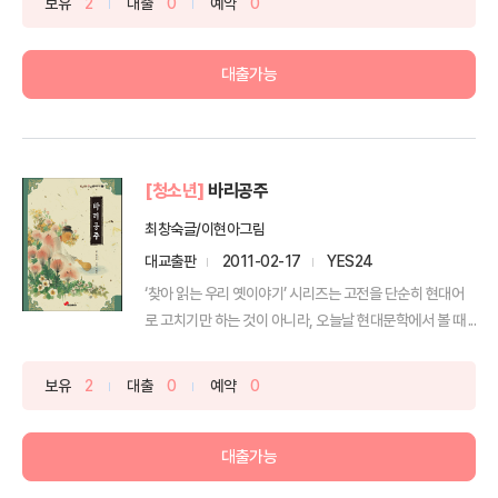
보유
2
대출
0
예약
0
대출가능
[청소년]
바리공주
최창숙글/이현아그림
대교출판
2011-02-17
YES24
‘찾아 읽는 우리 옛이야기’ 시리즈는 고전을 단순히 현대어
로 고치기만 하는 것이 아니라, 오늘날 현대문학에서 볼 때 ...
보유
2
대출
0
예약
0
대출가능