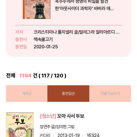
옥수수에서 생명의 비밀을 발견
한‘아웃사이더 과학자’ 바버라 매클
린톡을 만나다1983년, 바버라 매
클린톡이 여성 단독으로는 처음으
로 ‘노벨 생리·의학상’을 받았다.
저자
크리스티아나 풀치넬리 글/알레그라 알리아르디 그림/김현주 역
‘이동성 유전자’를 발견했기 때문이
출판사
책속물고기
다. 하지만 이 이론으로 바버라 매
출판일
2020-01-25
클...
전체
1194
건 ( 117 / 120 )
제목순
출판일순
대출가능도서
[청소년]
꼬마 사서 두보
양연주 글/김미현 그림
키다리
2013-01-19
YES24