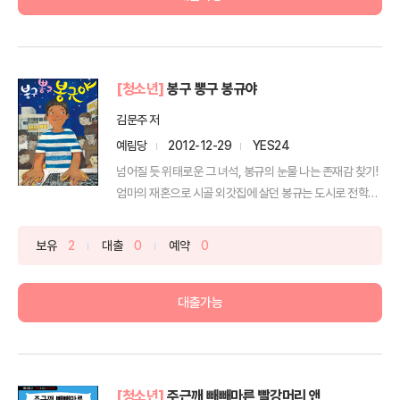
[청소년]
봉구 뽕구 봉규야
김문주 저
예림당
2012-12-29
YES24
넘어질 듯 위태로운 그 녀석, 봉규의 눈물 나는 존재감 찾기!
엄마의 재혼으로 시골 외갓집에 살던 봉규는 도시로 전학
을...
보유
2
대출
0
예약
0
대출가능
[청소년]
주근깨 빼빼마른 빨강머리 앤