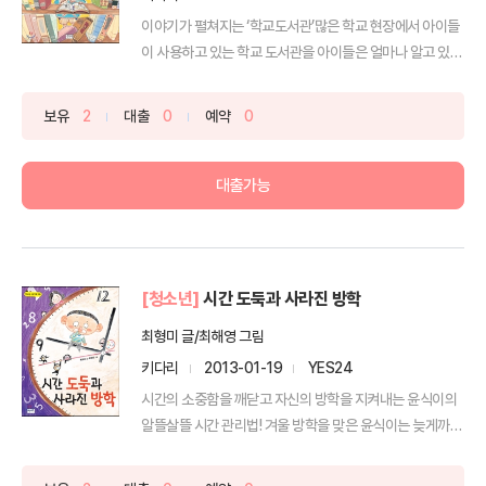
이야기가 펼쳐지는 ‘학교도서관’많은 학교 현장에서 아이들
이 사용하고 있는 학교 도서관을 아이들은 얼마나 알고 있을
까요...
보유
2
대출
0
예약
0
대출가능
[청소년]
시간 도둑과 사라진 방학
최형미 글/최해영 그림
키다리
2013-01-19
YES24
시간의 소중함을 깨닫고 자신의 방학을 지켜내는 윤식이의
알뜰살뜰 시간 관리법! 겨울 방학을 맞은 윤식이는 늦게까지
놀...