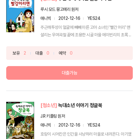
루시 모드 몽고메리 원저
애니빅
2012-12-16
YES24
주근깨투성이 얼굴에 빼빼 마른 고아 소녀인 ‘빨간 머리’ 앤
셜리는 우여곡절 끝에 조용한 시골 마을 에이번리의 초록 ...
보유
2
대출
0
예약
0
대출가능
[청소년]
늑대소년 이야기 정글북
J.R 키플링 원저
애니빅
2012-12-16
YES24
호랑이 시어칸은 인간을 사냥하러 마을로 내려온다. 아기였