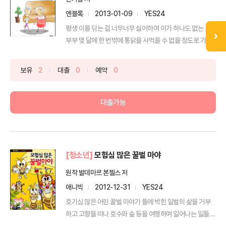
엔블록
2013-01-09
YES24
평생 이를 닦는 걸 너무너무 싫어하여 이가 하나도 없는 노
부부 몇 달에 한 번밖에 통닭을 사먹을 수 없을 정도로 가난...
보유
2
대출
0
예약
0
대출가능
[청소년]
모험심 많은 꿀벌 마야
원작 발데마르 본젤스 저
애니빅
2012-12-31
YES24
호기심 많은 어린 꿀벌 마야가 틀에 박힌 일벌의 삶을 거부
하고 고향을 떠나 호수와 숲 등을 여행하며 일어나는 일들을
...