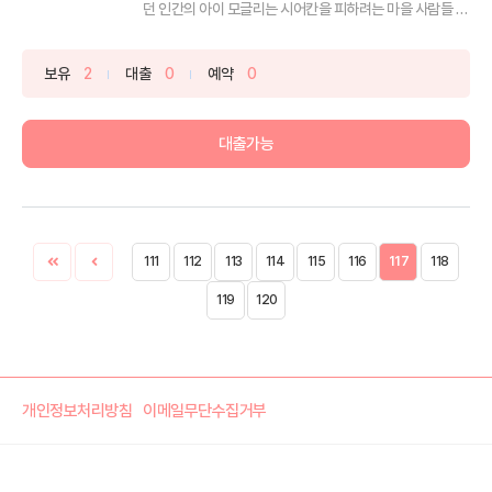
던 인간의 아이 모글리는 시어칸을 피하려는 마을 사람들 틈
에서...
보유
2
대출
0
예약
0
대출가능
111
112
113
114
115
116
117
118
119
120
개인정보처리방침
이메일무단수집거부