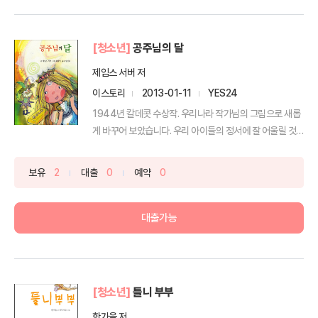
[청소년]
공주님의 달
제임스 서버 저
이스토리
2013-01-11
YES24
1944년 칼데콧 수상작. 우리나라 작가님의 그림으로 새롭
게 바꾸어 보았습니다. 우리 아이들의 정서에 잘 어울릴 것
입...
보유
2
대출
0
예약
0
대출가능
[청소년]
틀니 부부
한가을 저