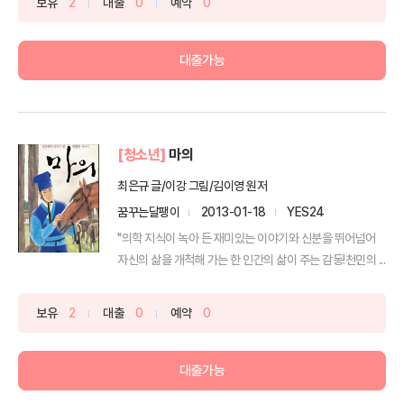
보유
2
대출
0
예약
0
대출가능
[청소년]
마의
최은규 글/이강 그림/김이영 원저
꿈꾸는달팽이
2013-01-18
YES24
"의학 지식이 녹아 든 재미있는 이야기와 신분을 뛰어넘어
자신의 삶을 개척해 가는 한 인간의 삶이 주는 감동!천민의 ...
보유
2
대출
0
예약
0
대출가능