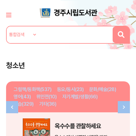
청소년
그림책/동화책(537)
동요/동시(23)
문화/예술(28)
영어(43)
위인전(10)
자기계발/생활(66)
학습(329)
기타(36)
옥수수를 관찰하세요