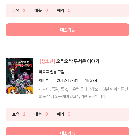
보유
2
대출
0
예약
0
대출가능
[청소년]
오싹오싹 무서운 이야기
페이퍼밸류 그림
애니빅
2012-12-31
YES24
러시아, 독일, 중국, 북유럽 등에 전해오는 옛날 이야기를 만
화로 엮어 놓은 재미있고 유익한 도서입니다.
보유
2
대출
0
예약
0
대출가능