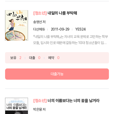
[청소년]
내일의 나를 부탁해
송영선 저
다산에듀
2011-09-29
YES24
『내일의 나를 부탁해』는 자녀의 교육 문제로 고민하는 학부
모들, 입시와 진로 때문에 갈등하는 10대 청소년들이 입학
사...
보유
2
대출
0
예약
0
대출가능
[청소년]
너의 이름보다는 너의 꿈을 남겨라
박은몽 저