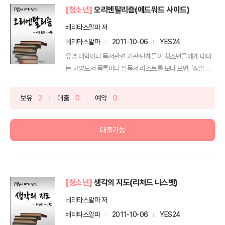
[청소년]
오리엔탈리즘(에드워드 사이드)
베리타스알파 저
베리타스알파
2011-10-06
YES24
유명 대학이나 독서관련 기관·단체들이 청소년들에게 내미
는 교양도서 목록이나 필독서 리스트를 보다 보면, ‘정말로
이 ...
보유
2
대출
0
예약
0
대출가능
[청소년]
생각의 지도(리처드 니스벳)
베리타스알파 저
베리타스알파
2011-10-06
YES24