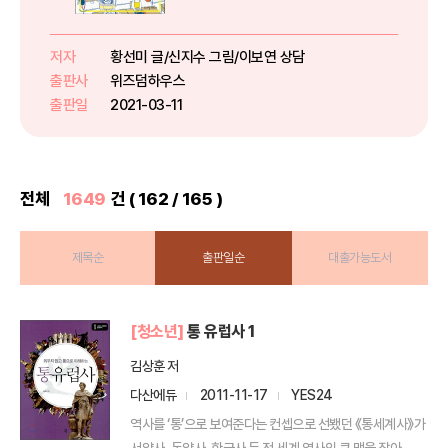
관계, 그 짜릿한 갈등과 성장의 이
야기! 오윤기는 조용하고 평범한 아
이입니다. 나서지 않고 시키는 일이
저자
황선미 글/신지수 그림/이보연 상담
나 하는 보통 애. 그런데 장루이가
출판사
위즈덤하우스
전학 온 다음 날 떡하니 ...
출판일
2021-03-11
전체
1649
건 ( 162 / 165 )
제목순
출판일순
대출가능도서
[청소년]
통 유럽사 1
김상훈 저
다산에듀
2011-11-17
YES24
역사를 ‘통’으로 보여준다는 컨셉으로 선뵀던 《통세계사》가
서양사, 동양사, 한국사 등 전 세계 역사의 큰 맥을 잡아...