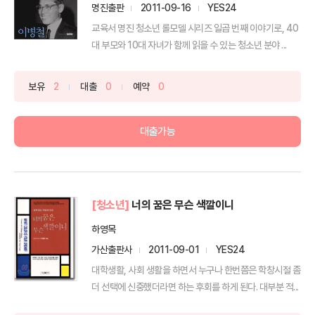
명진출판
2011-09-16
YES24
교육서 명진 청소년 롤모델 시리즈 일곱 번째 이야기로, 40
대 부모와 10대 자녀가 함께 읽을 수 있는 청소년 분야 ...
보유
2
대출
0
예약
0
대출가능
[청소년]
너의 꿈은 무슨 색깔이니
하영목
가산출판사
2011-09-01
YES24
대학생활, 사회 생활을 하면서 누구나 한번쯤은 학창시절 좀
더 선택에 신중했더라면 하는 후회를 하게 된다. 대부분 적...