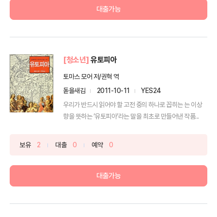
대출가능
[청소년]
유토피아
토마스 모어 저/권혁 역
돋을새김
2011-10-11
YES24
우리가 반드시 읽어야 할 고전 중의 하나로 꼽히는 는 이상
향을 뜻하는 ‘유토피아’라는 말을 최초로 만들어낸 작품...
보유
2
대출
0
예약
0
대출가능