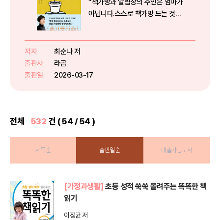
“책가방과 알림장의 주인은 엄마가
아닙니다.스스로 책가방 드는 것부
터가 공부의 시작입니다.” * 연
200회 학부모 강연, 2025 대구교
육상 수상 *〈tvN 유 퀴즈〉 출연교
저자
최순나 저
사 최순나가 말하는 진짜 공부 내
출판사
라곰
아이의 첫 선생님은 어떤...
출판일
2026-03-17
전체
532
건 ( 54 / 54 )
제목순
출판일순
대출가능도서
[가정과생활]
초등 성적 쑥쑥 올려주는 똑똑한 책
읽기
이정균 저