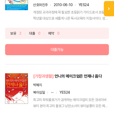
산호와진주
2010-06-10
YES24
개정된 교과과정에 꼭 필요한 초등읽기 가이드로서 초등 저
학년을 대상으로 새롭게 나온 독서교육의 지침서이다. 성적
이나 ...
보유
2
대출
0
예약
0
대출가능
[가정과생활]
언니의 메이크업은 언제나 옳다
박혜지
북이십일
--
YES24
최고의 파워블로거가 공개하는 메이크업의 모든 것네이버
뷰티 분야 최고의 블로그 낭만소녀의 뷰티살롱의 모든 메이
크 업...