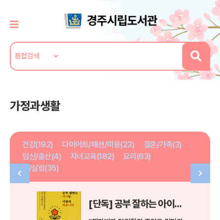
가정과생활
건강(192)
다이어트/패션/미용(23)
결혼/가족(3)
임신/출산(4)
자녀교육(182)
요리(63)
집/살림(35)
[단독] 공부 잘하는 아이는 이렇게 배웁니다