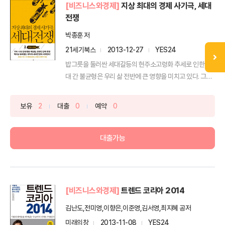
[비즈니스와경제]
지상 최대의 경제 사기극, 세대
전쟁
박종훈 저
21세기북스
2013-12-27
YES24
밥그릇을 둘러싼 세대갈등의 현주소고령화 추세로 인한 세
대 간 불균형은 우리 삶 전반에 큰 영향을 미치고 있다. 그야
말...
보유
2
대출
0
예약
0
대출가능
[비즈니스와경제]
트렌드 코리아 2014
김난도,전미영,이향은,이준영,김서영,최지혜 공저
미래의창
2013-11-08
YES24