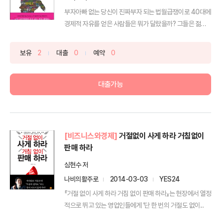
부자아빠 없는 당신이 진짜부자 되는 법월급쟁이로 40대에
경제적 자유를 얻은 사람들은 뭐가 달랐을까? 그들은 젊었
을 ...
보유
2
대출
0
예약
0
대출가능
[비즈니스와경제]
거절없이 사게 하라 거침없이
판매 하라
심현수 저
나비의활주로
2014-03-03
YES24
『거절 없이 사게 하라 거침 없이 판매 하라』는 현장에서 열정
적으로 뛰고 있는 영업인들에게 ‘단 한 번의 거절도 없이...