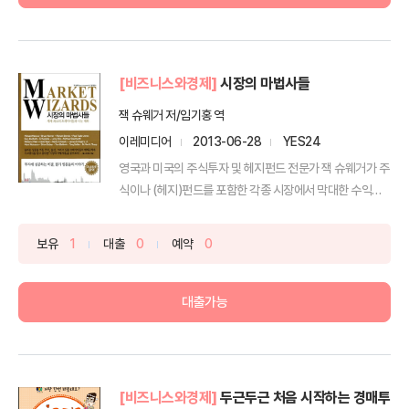
[비즈니스와경제]
시장의 마법사들
잭 슈웨거 저/임기홍 역
이레미디어
2013-06-28
YES24
영국과 미국의 주식투자 및 헤지펀드 전문가 잭 슈웨거가 주
식이나 (헤지)펀드를 포함한 각종 시장에서 막대한 수익을
올...
보유
1
대출
0
예약
0
대출가능
[비즈니스와경제]
두근두근 처음 시작하는 경매투