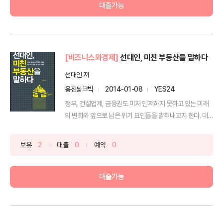
대출가능
[비즈니스와경제]
선대인, 미친 부동산을 말하다
선대인 저
웅진씽크빅
2014-01-08
YES24
정부, 건설업계, 금융권도 미처 인지하지 못하고 있는 미래
의 변화와 앞으로 남은 위기 요인들을 밝혀내고자 한다. 대
세...
보유
2
대출
0
예약
0
대출가능