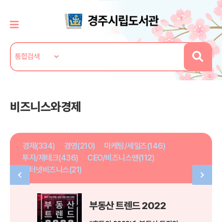
비즈니스와경제
경제(334)
경영(210)
마케팅/세일즈(146)
투자/재테크(436)
CEO/비즈니스맨(112)
인터넷비즈니스(21)
부동산 트렌드 2022