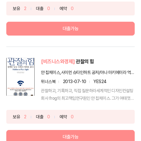
보유
2
대출
0
예약
0
대출가능
[비즈니스와경제]
관찰의 힘
얀 칩체이스,사이먼 슈타인하트 공저/야나 마키에이라 역/이주형 감수
위너스북
2013-07-10
YES24
관찰하고, 기록하고, 직접 질문하라세계적인 디자인컨설팅
회사 frog의 최고책임연구원인 얀 칩체이스. 그가 여태껏
해...
보유
2
대출
0
예약
0
대출가능