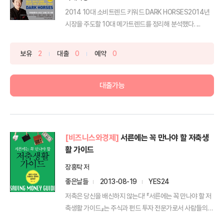
2014 10대 소비트렌드 키워드 DARK HORSES2014년
시장을 주도할 10대 메가트렌드를 정리해 분석했다. ...
보유
2
대출
0
예약
0
대출가능
[비즈니스와경제]
서른에는 꼭 만나야 할 저축생
활 가이드
장홍탁 저
좋은날들
2013-08-19
YES24
저축은 당신을 배신하지 않는다! 『서른에는 꼭 만나야 할 저
축생활 가이드』는 주식과 펀드 투자 전문가로서 사람들의
자...