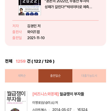
“혼돈의 2022년, 부동산 투자의
성패가 갈린다!”빅테이터로 예측한
강남구·노도성 아파트 가격부터꼬
마빌딩 수익률 분석과 재개발·재건
축의 향방까지!글로벌 분석 기법으
저자
김경민 저
로 추출한 최고의 부동산 투자 전
출판사
와이즈맵
략!하버드대학교 부동산·도시계획
출판일
2021-11-10
연구...
전체
1259
건 ( 122 / 126 )
제목순
출판일순
대출가능도서
[비즈니스와경제]
월급쟁이 부자들
이명로(상승미소) 저
스마트북스
2014-05-07
YES24