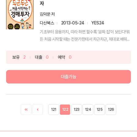
자
김덕문 저
다산북스
2013-05-24
YES24
기초부터 응용까지, 따라 하면 할수록 ‘공짜 집’이 보인다!뭐
든 처음 시작할 때는 전문가한테서 차근차근, 제대로 배워...
보유
2
대출
0
예약
0
대출가능
121
122
123
124
125
126