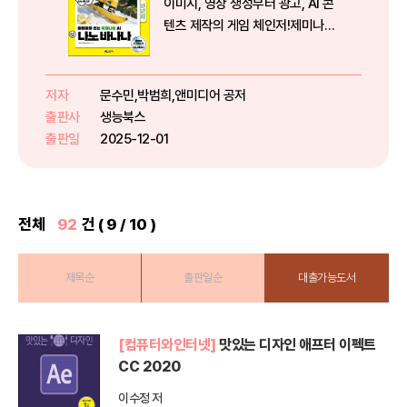
이미지, 영상 생성부터 광고, AI 콘
텐츠 제작의 게임 체인저!제미나이
& 나노 바나나동일한 캐릭터로 이
미지를 만들 때마다 얼굴이 달라져
답답했던 적이 있나요? 복잡한 배
저자
문수민,박범희,앤미디어 공저
경에서 인물의 특정 부분만 변경하
출판사
생능북스
려다 몇 시간씩 고생해 본 적은...
출판일
2025-12-01
전체
92
건 ( 9 / 10 )
제목순
출판일순
대출가능도서
[컴퓨터와인터넷]
맛있는 디자인 애프터 이펙트
CC 2020
이수정 저