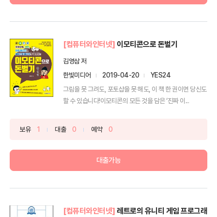
[컴퓨터와인터넷]
이모티콘으로 돈벌기
김영삼 저
한빛미디어
2019-04-20
YES24
그림을 못 그려도, 포토샵을 못 해도, 이 책 한 권이면 당신도
할 수 있습니다!이모티콘의 모든 것을 담은 ‘진짜 이...
보유
1
대출
0
예약
0
대출가능
[컴퓨터와인터넷]
레트로의 유니티 게임 프로그래