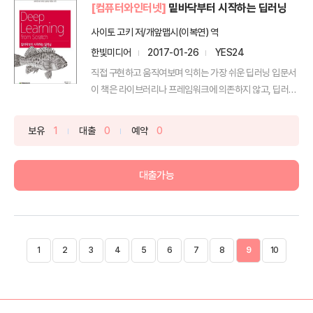
[컴퓨터와인터넷]
밑바닥부터 시작하는 딥러닝
사이토 고키 저/개앞맵시(이복연) 역
한빛미디어
2017-01-26
YES24
직접 구현하고 움직여보며 익히는 가장 쉬운 딥러닝 입문서
이 책은 라이브러리나 프레임워크에 의존하지 않고, 딥러닝
의 ...
보유
1
대출
0
예약
0
대출가능
1
2
3
4
5
6
7
8
9
10