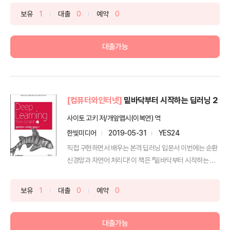
보유
1
대출
0
예약
0
대출가능
[컴퓨터와인터넷]
밑바닥부터 시작하는 딥러닝 2
사이토 고키 저/개앞맵시(이복연) 역
한빛미디어
2019-05-31
YES24
직접 구현하면서 배우는 본격 딥러닝 입문서 이번에는 순환
신경망과 자연어 처리다! 이 책은 『밑바닥부터 시작하는 딥
러...
보유
1
대출
0
예약
0
대출가능