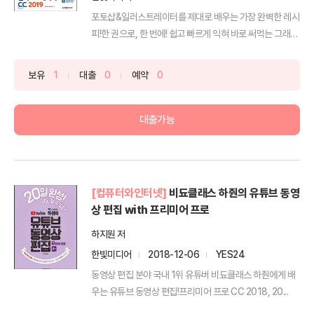
포토샵&일러스트레이터를 제대로 배우는 가장 완벽한 레시
피!한 권으로, 한 번에! 쉽고 빠르게 익혀 바로 써먹는 그래
픽...
보유
1
대출
0
예약
0
대출가능
[컴퓨터와인터넷]
비됴클래스 하줜의 유튜브 동영
상 편집 with 프리미어 프로
하지원 저
한빛미디어
2018-12-06
YES24
동영상 편집 분야 국내 1위 유튜버 비됴클래스 하줜에게 배
우는 유튜브 동영상 편집!프리미어 프로 CC 2018, 20...