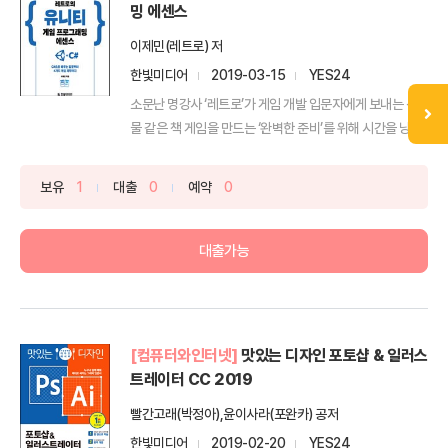
밍 에센스
이제민(레트로) 저
한빛미디어
2019-03-15
YES24
소문난 명강사 ‘레트로’가 게임 개발 입문자에게 보내는 선
물 같은 책 게임을 만드는 ‘완벽한 준비’를 위해 시간을 낭...
보유
1
대출
0
예약
0
대출가능
[컴퓨터와인터넷]
맛있는 디자인 포토샵 & 일러스
트레이터 CC 2019
빨간고래(박정아),윤이사라(포완카) 공저
한빛미디어
2019-02-20
YES24