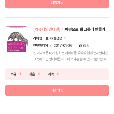
대출가능
[컴퓨터와인터넷]
파이썬으로 웹 크롤러 만들기
라이언 미첼 저/한선용 역
한빛미디어
2017-01-26
YES24
웹 어디서든 내가 원하는 데이터를 쏙쏙쏙 웹에 존재한다면
그것이 어떤 형태이든 데이터로 추출할 수 있다. 필요한 무
기...
보유
1
대출
0
예약
0
대출가능