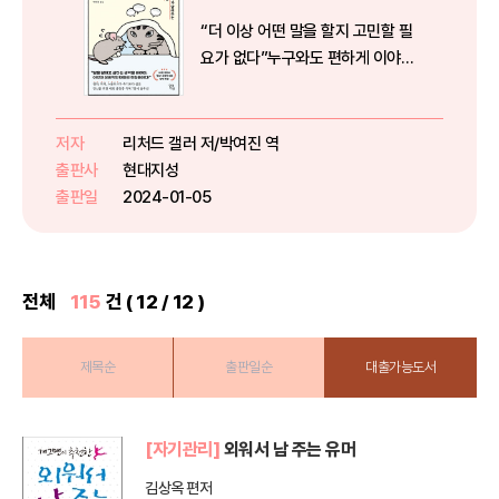
“더 이상 어떤 말을 할지 고민할 필
요가 없다”누구와도 편하게 이야기
할 수 있는 궁극의 대화법 A to Z-
83만 유튜브 “놀면서 배우는 심리
학” 최설민 대표 강력 추천!- 3만 5
저자
리처드 갤러 저/박여진 역
천 명의 인생을 바꾼 심리치료사이
출판사
현대지성
자 커뮤니케이션 전...
출판일
2024-01-05
전체
115
건 ( 12 / 12 )
제목순
출판일순
대출가능도서
[자기관리]
외워서 남 주는 유머
김상옥 편저