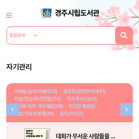
자기관리
처세술/삶의자세(420)
성공학/경력관리(441)
화술/협상/회의진행(116)
창조적사고(42)
여성을 위한 자기계발(26)
인간관계(89)
취업/직업의세계(34)
유학/이민(1)
대화가 무서운 사람들을 위한 책