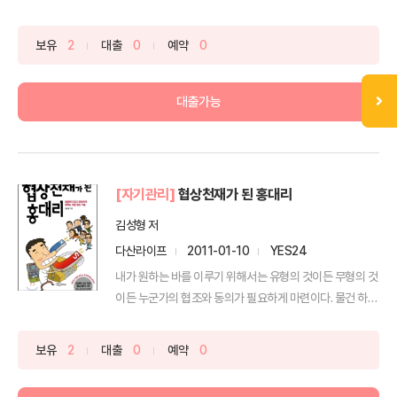
보유
2
대출
0
예약
0
대출가능
[자기관리]
협상천재가 된 홍대리
김성형 저
다산라이프
2011-01-10
YES24
내가 원하는 바를 이루기 위해서는 유형의 것이든 무형의 것
이든 누군가의 협조와 동의가 필요하게 마련이다. 물건 하나
를...
보유
2
대출
0
예약
0