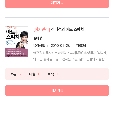
대출가능
[자기관리]
김미경의 아트 스피치
김미경
북이십일
2010-05-28
YES24
영혼을 감동시키는 마법의 스피치MBC 희망특강 「파랑새」
의 국민 강사 김미경이 전하는 소통, 설득, 공감의 기술한국
...
보유
2
대출
0
예약
0
대출가능