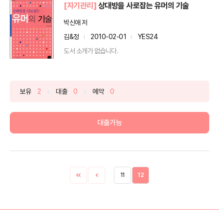
[자기관리]
상대방을 사로잡는 유머의 기술
박신애 저
김&정
2010-02-01
YES24
도서 소개가 없습니다.
보유
2
대출
0
예약
0
대출가능
11
12