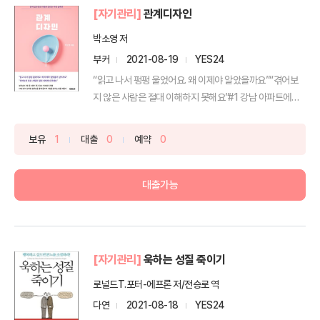
[자기관리]
관계디자인
박소영 저
부커
2021-08-19
YES24
“읽고 나서 펑펑 울었어요. 왜 이제야 알았을까요”“겪어보
지 않은 사람은 절대 이해하지 못해요”#1 강남 아파트에
살...
보유
1
대출
0
예약
0
대출가능
[자기관리]
욱하는 성질 죽이기
로널드T.포터-에프론 저/전승로 역
다연
2021-08-18
YES24