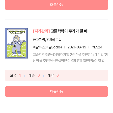
대출가능
[자기관리]
고졸학력이 무기가 될 때
한고졸 글/조원희 그림
이담북스(이담Books)
2021-08-19
YES24
고졸학력 취준생에게 대기업 생산직을 추천한다. 대기업 ‘생
산직’을 추천하는 현실적인 이유와 함께 일반인들이 잘 알지
...
보유
1
대출
0
예약
0
대출가능