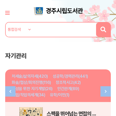
자기관리
처세술/삶의자세(420)
성공학/경력관리(441)
화술/협상/회의진행(116)
창조적사고(42)
여성을 위한 자기계발(26)
인간관계(89)
취업/직업의세계(34)
유학/이민(1)
스펙을 뛰어넘는 면접의 기술