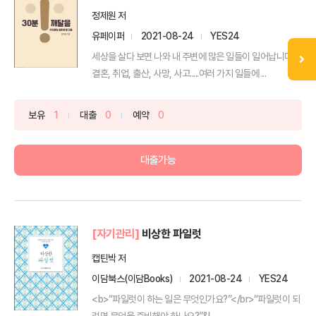
정제원 저
유페이퍼
2021-08-24
YES24
세상을 살다 보면 나와 내 주변에 많은 일들이 일어납니다.
결혼, 취업, 출산, 사망, 사고.....여러 가지 일들에 ...
보유
1
대출
0
예약
0
대출가능
[자기관리]
비상한 파일럿
캡틴박 저
이담북스(이담Books)
2021-08-24
YES24
<b>“파일럿이 하는 일은 무엇인가요?”</br>“파일럿이 되
려면 무엇을 준비해야 하나요?”&l...