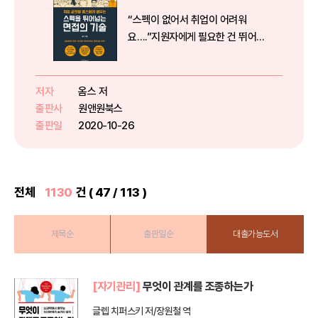
“스펙이 없어서 취업이 어려워
요….”지원자에게 필요한 건 뛰어
난 스펙이 아니다!가감 없이 생각을
뱉고 나만의 스토리로 면접관을 설
득하는 태도다!면접에서 계속 탈락
저자
옴스 저
하는 지원자는 그 이유를 자신이 가
출판사
원앤원북스
진 스펙과 나이, 출신 학교 탓이라
출판일
2020-10-26
고 ...
전체
1130
건 ( 47 / 113 )
제목순
출판일순
대출가능도서
[자기관리]
무엇이 관계를 조종하는가
글렙 치퍼스키 저/장원철 역