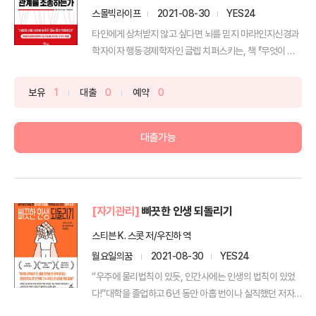
스몰빅라이프
2021-08-30
YES24
타인에게 상처받지 않고 싶다면 뇌를 믿지 마라!인지신경과
학자이자 행동경제학자인 글렙 치퍼스키는, 책 『무엇이 관
계를 ...
보유
1
대출
0
예약
0
대출가능
[자기관리]
삐끗한 인생 되돌리기
스티븐 K. 스콧 저/우진하 역
월요일의꿈
2021-08-30
YES24
“우주에 물리법칙이 있듯, 인간사에는 인생의 법칙이 있었
다!”대학을 졸업하고 6년 동안 아홉 번이나 실직했던 저자
가삐...