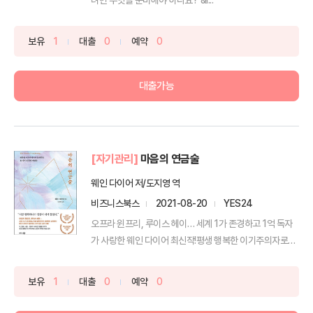
보유
1
대출
0
예약
0
대출가능
[자기관리]
마음의 연금술
웨인 다이어 저/도지영 역
비즈니스북스
2021-08-20
YES24
오프라 윈프리, 루이스 헤이… 세계 1가 존경하고 1억 독자
가 사랑한 웨인 다이어 최신작!평생 행복한 이기주의자로
살...
보유
1
대출
0
예약
0