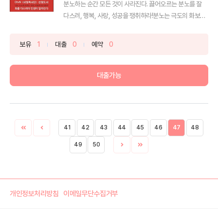
분노하는 순간 모든 것이 사라진다. 끓어오르는 분노를 잘
다스려, 행복, 사랑, 성공을 쟁취하라!분노는 극도의 화보
다...
보유
1
대출
0
예약
0
대출가능
41
42
43
44
45
46
47
48
49
50
개인정보처리방침
이메일무단수집거부