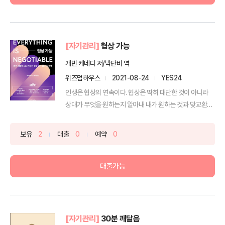
[자기관리]
협상 가능
개빈 케네디 저/박단비 역
위즈덤하우스
2021-08-24
YES24
인생은 협상의 연속이다. 협상은 딱히 대단한 것이 아니라
상대가 무엇을 원하는지 알아내 내가 원하는 것과 맞교환하
는 ...
보유
2
대출
0
예약
0
대출가능
[자기관리]
30분 깨달음