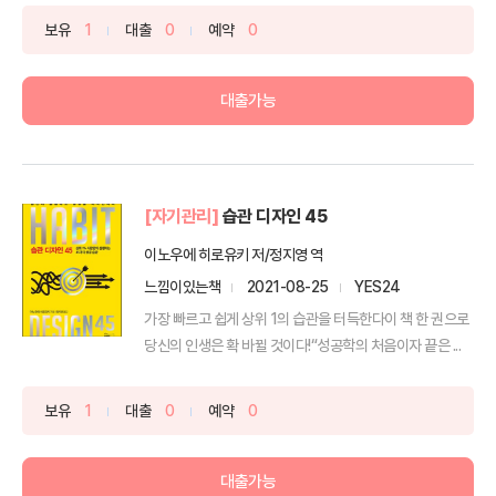
보유
1
대출
0
예약
0
대출가능
[자기관리]
습관 디자인 45
이노우에 히로유키 저/정지영 역
느낌이있는책
2021-08-25
YES24
가장 빠르고 쉽게 상위 1의 습관을 터득한다이 책 한 권으로
당신의 인생은 확 바뀔 것이다!“성공학의 처음이자 끝은 ...
보유
1
대출
0
예약
0
대출가능