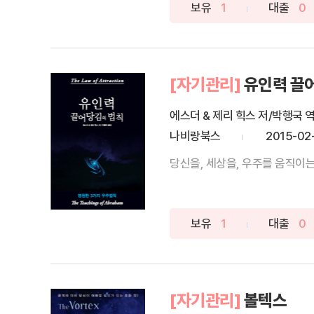
보유
1
대출
0
[자기관리]
유인력 끌
에스더 & 제리 힉스 저/박행국 
나비랑북스
2015-02
당신을, 세상을, 우주를 움직이는 
보유
1
대출
0
[자기관리]
볼텍스