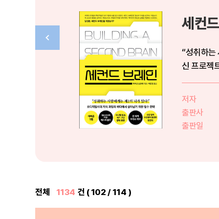
세컨드
“성취하는 
신 프로젝트 
저자
출판사
출판일
전체
1134
건 ( 102 / 114 )