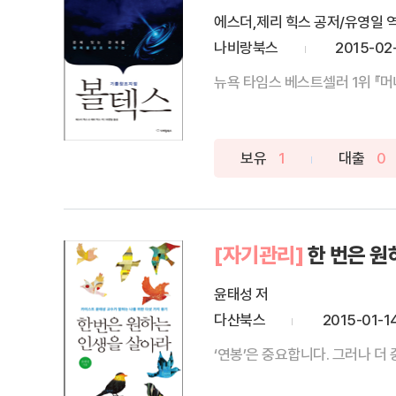
에스더,제리 힉스 공저/유영일 
나비랑북스
2015-02
보유
1
대출
0
[자기관리]
한 번은 원
윤태성 저
다산북스
2015-01-1
‘연봉’은 중요합니다. 그러나 더