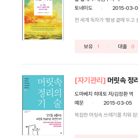
토네이도
2015-03-
전 세계 독자가 ‘평생 곁에 두고
보유
1
대출
0
[자기관리]
머릿속 정
도마베치 히데토 저/김정환 역
예문
2015-03-05
복잡한 머릿속 쓰레기를 치워 잠들