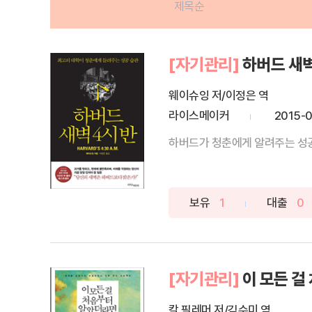
제목순
[자기관리]
하버드 새벽
웨이슈잉 저/이정은 역
라이스메이커
2015-
하버드가 청춘에게 알려주는 성공학 
보유
1
대출
0
[자기관리]
이 모든 걸
칼 필레머 저/김수미 역