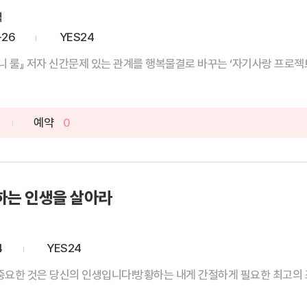
역
-26
YES24
뉴욕 타임스 베스트셀러 1위 『머니 룰』 저자 신간문제 있는 관계를 행복물결로 바꾸는 ‘자기사랑 프로
예약
0
하는 인생을 살아라
4
YES24
 중요한 것은 당신의 인생입니다!방황하는 내게 간절하게 필요한 최고의 조언