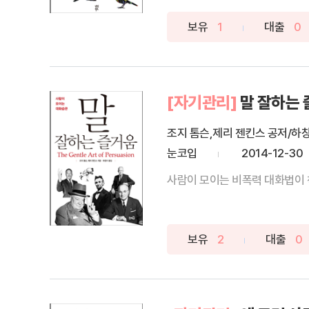
보유
1
대출
0
[자기관리]
말 잘하는
조지 톰슨,제리 젠킨스 공저/하
눈코입
2014-12-30
사람이 모이는 비폭력 대화법이 책
보유
2
대출
0