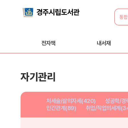
전자책
내서재
자기관리
처세술/삶의자세(420)
성공학/경력
인간관계(89)
취업/직업의세계(34