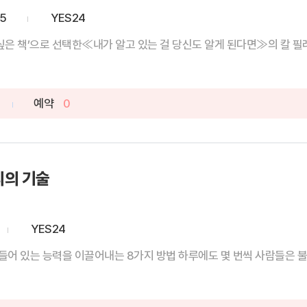
05
YES24
 싶은 책’으로 선택한≪내가 알고 있는 걸 당신도 알게 된다면≫의 칼 필레머
예약
0
리의 기술
YES24
어 있는 능력을 이끌어내는 8가지 방법 하루에도 몇 번씩 사람들은 불필