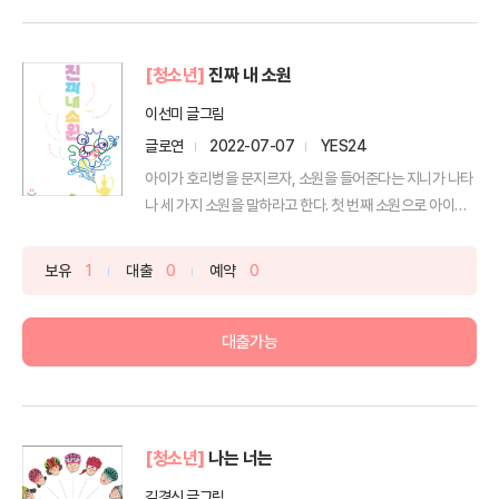
[청소년]
진짜 내 소원
이선미 글그림
글로연
2022-07-07
YES24
아이가 호리병을 문지르자, 소원을 들어준다는 지니가 나타
나 세 가지 소원을 말하라고 한다. 첫 번째 소원으로 아이는
...
보유
1
대출
0
예약
0
대출가능
[청소년]
나는 너는
김경신 글그림