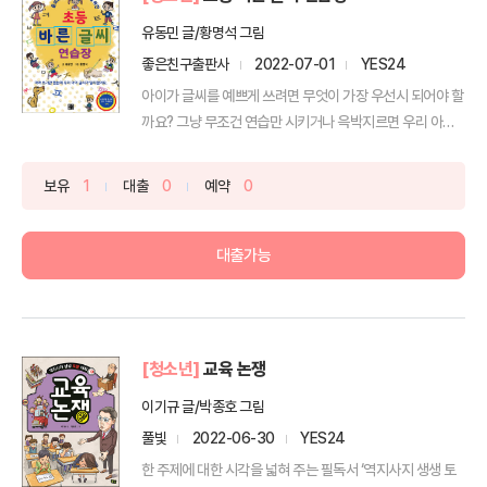
유동민 글/황명석 그림
좋은친구출판사
2022-07-01
YES24
아이가 글씨를 예쁘게 쓰려면 무엇이 가장 우선시 되어야 할
까요? 그냥 무조건 연습만 시키거나 윽박지르면 우리 아이
의 ...
보유
1
대출
0
예약
0
대출가능
[청소년]
교육 논쟁
이기규 글/박종호 그림
풀빛
2022-06-30
YES24
한 주제에 대한 시각을 넓혀 주는 필독서 ‘역지사지 생생 토