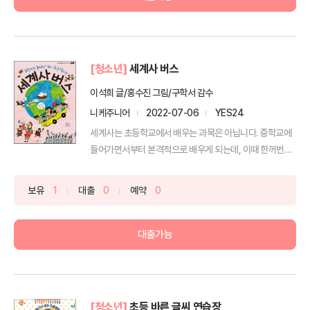
[청소년]
세계사 버스
이석희 글/홍수진 그림/구학서 감수
니케주니어
2022-07-06
YES24
세계사는 초등학교에서 배우는 과목은 아닙니다. 중학교에
들어가면서부터 본격적으로 배우게 되는데, 이때 한꺼번에
많은 ...
보유
1
대출
0
예약
0
대출가능
[청소년]
초등 바른 글씨 연습장