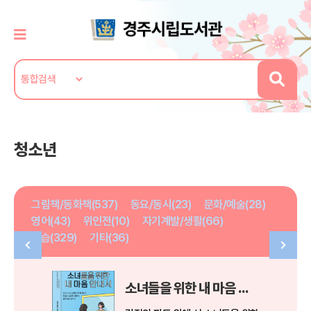
청소년
그림책/동화책(537)
동요/동시(23)
문화/예술(28)
영어(43)
위인전(10)
자기계발/생활(66)
학습(329)
기타(36)
소녀들을 위한 내 마음 안내서