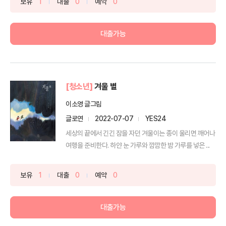
보유
1
대출
0
예약
0
대출가능
[청소년]
겨울 별
이소영 글그림
글로연
2022-07-07
YES24
세상의 끝에서 긴긴 잠을 자던 겨울이는 종이 울리면 깨어나
여행을 준비한다. 하얀 눈 가루와 깜깜한 밤 가루를 넣은 ...
보유
1
대출
0
예약
0
대출가능