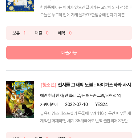
한밤중에 아픈 아이가 있으면 달려가는 고양이 의사 선생님!
오늘은 누구의 집에 가게 될까요?한밤중에 갑자기 아픈 아
이가...
보유
1
대출
0
예약
0
대출가능
[청소년]
전사들 그래픽 노블 : 타이거스타와 사샤
에린 헌터 원저/댄 졸리 글/돈 허드슨 그림/서현정 역
가람어린이
2022-07-10
YES24
뉴욕 타임스 베스트셀러 목록에 무려 116주 동안 머무른 세
계적인 화제작!전 세계 35개국어로 번역 출판되어 3천만 ...