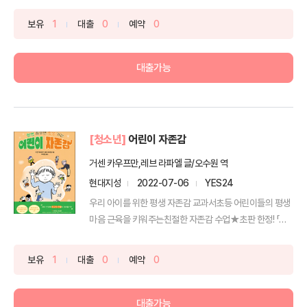
보유
1
대출
0
예약
0
대출가능
[청소년]
어린이 자존감
거센 카우프만,레브 라파엘 글/오수원 역
현대지성
2022-07-06
YES24
우리 아이를 위한 평생 자존감 교과서초등 어린이들의 평생
마음 근육을 키워주는친절한 자존감 수업★초판 한정! 「나
의 ...
보유
1
대출
0
예약
0
대출가능