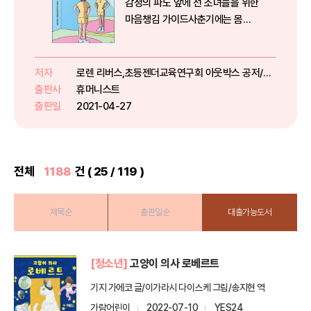
감정의 파도 앞에 선 소녀들을 위한
마음챙김 가이드사춘기에는 몸의
성장과 함께 감정 또한 자란다. 몰
아치는 마음과 관계의 변화 속에서
혼란스러울 소녀들을 위해 임상 심
저자
로렌 리버스,초등젠더교육연구회 아웃박스 공저/안윤지 역
리 전문가 로렌 리버스와 초등젠더
출판사
휴머니스트
교육연구회 아웃박스가 만났다. 아
출판일
2021-04-27
동·...
전체
1188
건 ( 25 / 119 )
제목순
출판일순
대출가능도서
[청소년]
고양이 의사 로베르트
기지 가에코 글/이가라시 다이스케 그림/송지현 역
가람어린이
2022-07-10
YES24