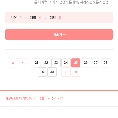
론 대회’『역지사지 생생 토론대회』 시리즈는 토론과 논쟁
을...
보유
1
대출
0
예약
0
대출가능
21
22
23
24
25
26
27
28
29
30
개인정보처리방침
이메일무단수집거부