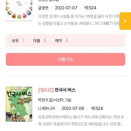
글로연
2022-07-07
YES24
다양한 성격의 사람들 중 작가는 16명을 골라 자전거경주라
는 상황을 만들고 선수들로 내세웠다. 그리고 MBTI 유형
을...
보유
1
대출
0
예약
0
대출가능
[청소년]
한국사 버스
박찬구 글/서선미 그림
니케주니어
2022-07-06
YES24
초등 6학년에서 배우는 통사가 역사 교육 강화라는 개정 교
육 과정의 목표에 따라 5학년으로 내려왔습니다. 이와 함께
...