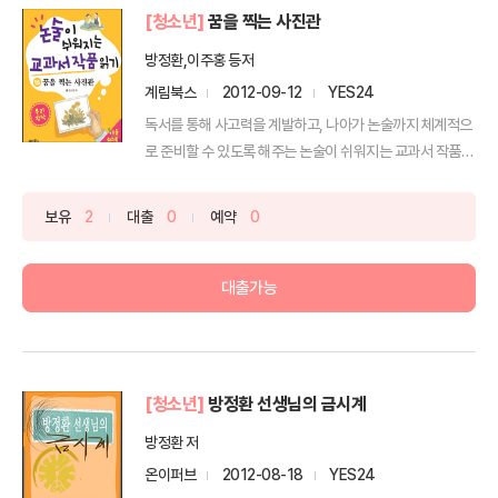
[청소년]
꿈을 찍는 사진관
방정환,이주홍 등저
계림북스
2012-09-12
YES24
독서를 통해 사고력을 계발하고, 나아가 논술까지 체계적으
로 준비할 수 있도록 해주는 논술이 쉬워지는 교과서 작품
읽기...
보유
2
대출
0
예약
0
대출가능
[청소년]
방정환 선생님의 금시계
방정환 저
온이퍼브
2012-08-18
YES24