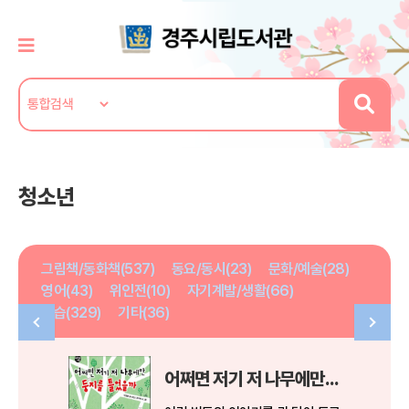
청소년
그림책/동화책(537)
동요/동시(23)
문화/예술(28)
영어(43)
위인전(10)
자기계발/생활(66)
학습(329)
기타(36)
어쩌면 저기 저 나무에만 둥지를 틀었을까