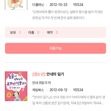
더플래닛
2012-10-23
YES24
'도깨비에게 뿔이 생겼어요'는 설화의 형식을 빌어 작성된
문현실 작가의 첫 번째 한국 설화 동화이다.
보유
2
대출
0
예약
0
대출가능
[청소년]
안네의 일기
안네 프랑크 저
계림북스
2012-09-12
YES24
『안네의 일기』는 안네 프랑크가 아버지에게서 열세 살의 생
일 축하 선물로 받은 일기장에, 1942년 6월부터 1944...