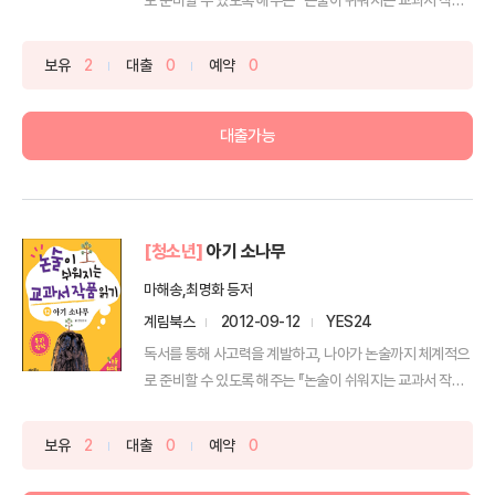
읽...
보유
2
대출
0
예약
0
대출가능
[청소년]
아기 소나무
마해송,최명화 등저
계림북스
2012-09-12
YES24
독서를 통해 사고력을 계발하고, 나아가 논술까지 체계적으
로 준비할 수 있도록 해주는 『논술이 쉬워지는 교과서 작품
읽...
보유
2
대출
0
예약
0