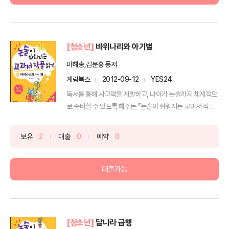
[청소년]
바위나리와 아기별
마해송,김문홍 등저
계림북스
2012-09-12
YES24
독서를 통해 사고력을 계발하고, 나아가 논술까지 체계적으
로 준비할 수 있도록 해주는 『논술이 쉬워지는 교과서 작품
읽...
보유
2
대출
0
예약
0
대출가능
[청소년]
달나라 급행