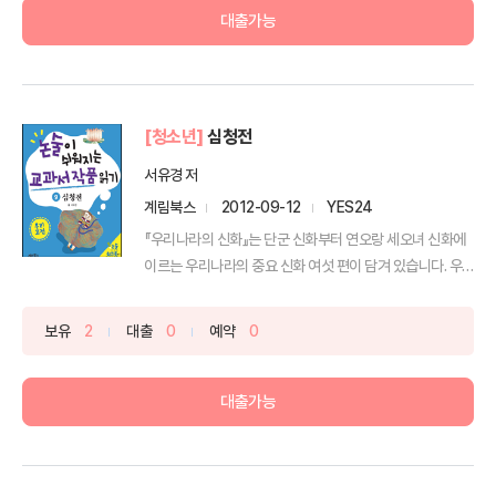
대출가능
[청소년]
심청전
서유경 저
계림북스
2012-09-12
YES24
『우리나라의 신화』는 단군 신화부터 연오랑 세오녀 신화에
이르는 우리나라의 중요 신화 여섯 편이 담겨 있습니다. 우
리...
보유
2
대출
0
예약
0
대출가능