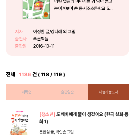
어린 벗들의 이야기를 귀 담아 듣고
눈여겨보며 쓴 동시조초등학교 5
학년 2학기 국어교과서에 동시 수
록매끌매끌 동글동글 몽돌은 누가
다듬었을까?, 고추잠자리는 왜 교
저자
이정환 글/강나래 외 그림
실로 날아들었을까?, 밤에는 왜 길
출판사
푸른책들
이 하나도 안 보일까? 이 질문은
출판일
2016-10-11
누...
전체
1186
건 ( 118 / 119 )
제목순
출판일순
대출가능도서
[청소년]
도깨비에게 뿔이 생겼어요 (한국 설화 동
화 1)
문현실 글, 박얀손 그림