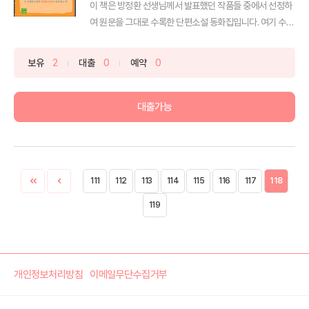
이 책은 방정환 선생님께서 발표했던 작품들 중에서 선정하
여 원문을 그대로 수록한 단편소설 동화집입니다. 여기 수록
된 ...
보유
2
대출
0
예약
0
대출가능
111
112
113
114
115
116
117
118
119
개인정보처리방침
이메일무단수집거부