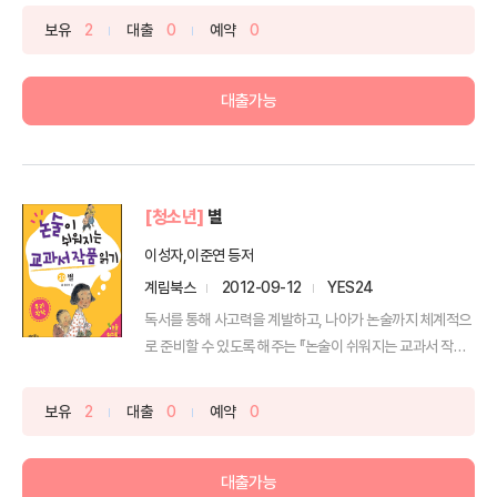
보유
2
대출
0
예약
0
대출가능
[청소년]
별
이성자,이준연 등저
계림북스
2012-09-12
YES24
독서를 통해 사고력을 계발하고, 나아가 논술까지 체계적으
로 준비할 수 있도록 해주는 『논술이 쉬워지는 교과서 작품
읽...
보유
2
대출
0
예약
0
대출가능