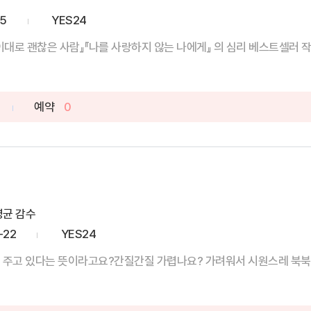
25
YES24
 이대로 괜찮은 사람』『나를 사랑하지 않는 나에게』 의 심리 베스트셀러 작가
예약
0
영균 감수
-22
YES24
 주고 있다는 뜻이라고요?간질간질 가렵나요? 가려워서 시원스레 북북 긁