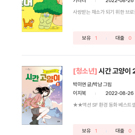
키다리
2022-08-26
사랑받는 채소가 되기 위한 브로
보유
1
대출
0
[청소년]
시간 고양이 
박미연 글/박냠 그림
이지북
2022-08-26
★★액션 SF 환경 동화 베스트셀
보유
1
대출
0