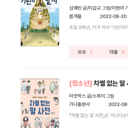
심예빈 글/이갑규 그림/이현아 
봄개울
2022-08-20
초등 5학년, 키가 커서 ‘기린’
보유
1
대출
0
[청소년]
차별 없는 말
아웃박스 글/소복이 그림
가나출판사
2022-08
『차별 없는 말 사전』은 가나다순