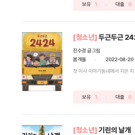
보유
1
대출
0
[청소년]
두근두근 24
진수경 글그림
봄개울
2022-08-20
첫 이사 이야기동네에서 지은 지 
보유
1
대출
0
[청소년]
기린의 날개