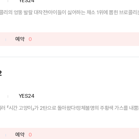
YES24
콜리의 엉뚱 발랄 대작전!아이들이 싫어하는 채소 1위에 뽑힌 브로콜리는
예약
0
2
YES24
러 『시간 고양이』가 2탄으로 돌아왔다!정체불명의 주황색 가스를 내뿜는
예약
0