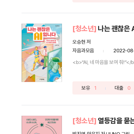
[청소년]
나는 괜찮은 
오승현 저
자음과모음
2022-08
<b>“AI, 네 마음을 보여 줘!”<
보유
1
대출
0
[청소년]
열등감을 묻