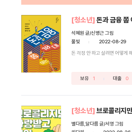
[청소년]
돈과 금융 쫌 
석혜원 글/신병근 그림
풀빛
2022-08-29
돈 걱정 안 하고 살려면 어떻게 해
보유
1
대출
0
[청소년]
브로콜리지만
별다름,달다름 글/서영 그림