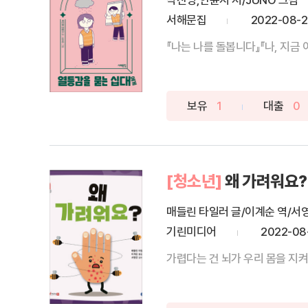
박진영,안윤지 저/JUNO 그림
서해문집
2022-08-
『나는 나를 돌봅니다』『나, 지금
보유
1
대출
0
[청소년]
왜 가려워요?
매들린 타일러 글/이계순 역/서
기린미디어
2022-08
가렵다는 건 뇌가 우리 몸을 지켜