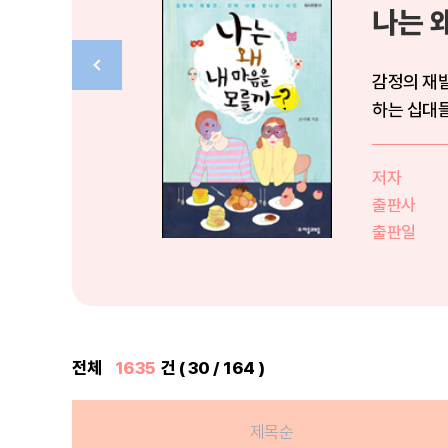
나는 
감정의 재발
하는 십대들
기...
저자
출판사
출판일
전체
1635
건 ( 30 / 164 )
제목순