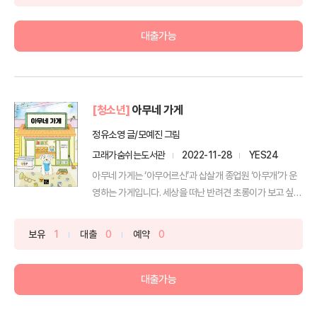
대출가능
[청소년]
아무네 가게
정유소영 글/모예진 그림
고래가숨쉬는도서관
2022-11-28
YES24
아무네 가게는 ‘아무어르신’과 삽살개 종업원 ‘아무개’가 운
영하는 가게입니다. 세상을 떠난 반려견 초롱이가 보고 싶
은...
보유
1
대출
0
예약
0
대출가능