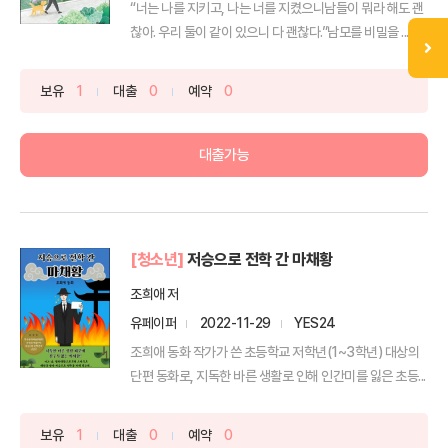
“너는 나를 지키고, 나는 너를 지켰으니남들이 뭐라 해도 괜
찮아. 우리 둘이 같이 있으니 다 괜찮다.”남모를 비밀을 ...
보유
1
대출
0
예약
0
대출가능
[청소년]
저승으로 전학 간 마채황
조희애 저
유페이퍼
2022-11-29
YES24
조희애 동화 작가가 쓴 초등학교 저학년(1~3학년) 대상의
단편 동화로, 지독한 바른 생활로 인해 인간미를 잃은 초등...
보유
1
대출
0
예약
0