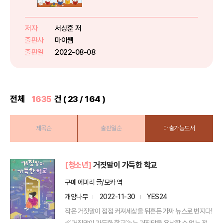
아가는 독서코칭 프로그램 운영 )’
사례를 담은 책이다 지방의 . 한 소
도시 초등학교 3 , 6 9 곳 중학교
저자
서상훈 저
곳 등 총 개 학교,약 200 ( 20 명
출판사
마이웹
학교당 한 ...
출판일
2022-08-08
전체
1635
건 ( 23 / 164 )
제목순
출판일순
대출가능도서
[청소년]
거짓말이 가득한 학교
구메 에미리 글/모카 역
개암나무
2022-11-30
YES24
작은 거짓말이 점점 커져세상을 뒤흔든 가짜 뉴스로 번지다!
≪거짓말이 가득한 학교≫는 거짓말을 용납할 수 없는 정의