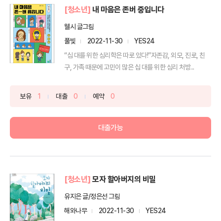
[청소년]
내 마음은 존버 중입니다
웰시 글그림
풀빛
2022-11-30
YES24
“십 대를 위한 심리학은 따로 있다!”자존감, 외모, 진로, 친
구, 가족 때문에 고민이 많은 십 대를 위한 심리 처방...
보유
1
대출
0
예약
0
대출가능
[청소년]
모자 할아버지의 비밀
유지은 글/정은선 그림
해와나무
2022-11-30
YES24