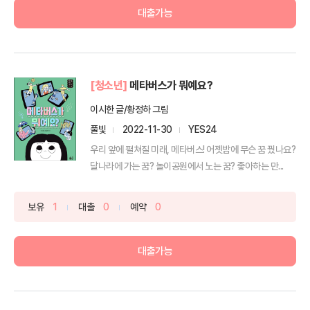
대출가능
[청소년]
메타버스가 뭐예요?
이시한 글/황정하 그림
풀빛
2022-11-30
YES24
우리 앞에 펼쳐질 미래, 메타버스! 어젯밤에 무슨 꿈 꿨나요?
달나라에 가는 꿈? 놀이공원에서 노는 꿈? 좋아하는 만...
보유
1
대출
0
예약
0
대출가능