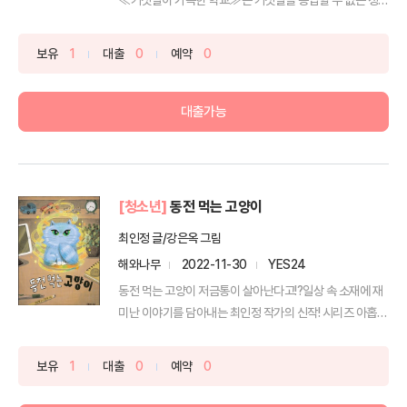
로운...
보유
1
대출
0
예약
0
대출가능
[청소년]
동전 먹는 고양이
최인정 글/강은옥 그림
해와나무
2022-11-30
YES24
동전 먹는 고양이 저금통이 살아난다고!?일상 속 소재에 재
미난 이야기를 담아내는 최인정 작가의 신작! 시리즈 아홉
번...
보유
1
대출
0
예약
0