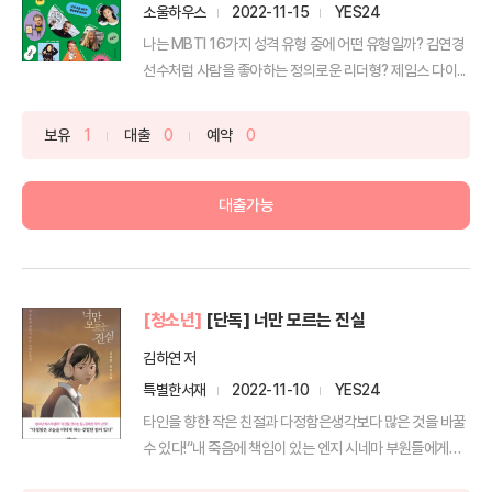
소울하우스
2022-11-15
YES24
나는 MBTI 16가지 성격 유형 중에 어떤 유형일까? 김연경
선수처럼 사람을 좋아하는 정의로운 리더형? 제임스 다이...
보유
1
대출
0
예약
0
대출가능
[청소년]
[단독] 너만 모르는 진실
김하연 저
특별한서재
2022-11-10
YES24
타인을 향한 작은 친절과 다정함은생각보다 많은 것을 바꿀
수 있다!“내 죽음에 책임이 있는 엔지 시네마 부원들에게
편...