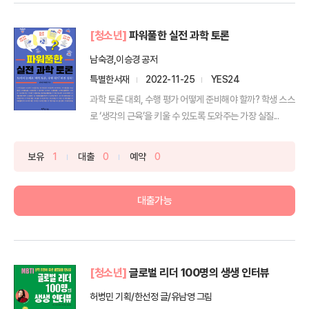
[청소년]
파워풀한 실전 과학 토론
남숙경,이승경 공저
특별한서재
2022-11-25
YES24
과학 토론 대회, 수행 평가 어떻게 준비해야 할까? 학생 스스
로 ‘생각의 근육’을 키울 수 있도록 도와주는 가장 실질...
보유
1
대출
0
예약
0
대출가능
[청소년]
글로벌 리더 100명의 생생 인터뷰
허병민 기획/한선정 글/유남영 그림