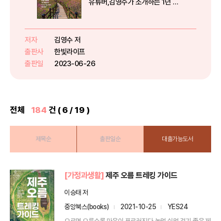
유튜버,김영수가 소개하는 1년 내
내 떠나기 좋은 길걷는 재미, 보는
재미로 가득한 우리나라 청정 자연
속으로!우리는 때때로 아름다운 풍
저자
김영수 저
경 사진 한 장에 마음을 빼앗겨 그
출판사
한빛라이프
곳으로 떠나곤 한다. 그 풍경을 ...
출판일
2023-06-26
전체
184
건 ( 6 / 19 )
제목순
출판일순
대출가능도서
[가정과생활]
제주 오름 트레킹 가이드
이승태 저
중앙북스(books)
2021-10-25
YES24
오르면 오를수록 마음이 푸르러진다,놀멍 쉬멍 걷기 좋은 제