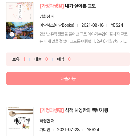
[가정과생활]
내가 살아본 교토
김희정 저
이담북스(이담Books)
2021-08-18
YES24
2년 반 유학생활을 풀어낸 교토 이야기수업이 끝나자 교토
는 내게 말을 걸었다교토를 여행했다. 2년 6개월간의 기나
긴 ...
보유
1
대출
0
예약
0
대출가능
[가정과생활]
식객 허영만의 백반기행
허영만 저
가디언
2021-07-28
YES24