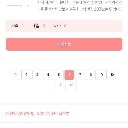
식객 허영만이라면 믿고 먹는다1년간 서울부터 제주까지 전
국을 돌며직접 맛보고 고른 최고의 맛집 200‘오늘 뭐 먹나’...
보유
1
대출
0
예약
0
대출가능
1
2
3
4
5
6
7
8
9
10
개인정보처리방침
이메일무단수집거부