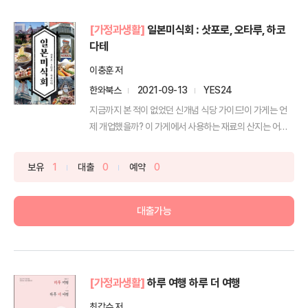
[가정과생활]
일본미식회 : 삿포로, 오타루, 하코
다테
이충훈 저
한와북스
2021-09-13
YES24
지금까지 본 적이 없었던 신개념 식당 가이드!이 가게는 언
제 개업했을까? 이 가게에서 사용하는 재료의 산지는 어디
일까...
보유
1
대출
0
예약
0
대출가능
[가정과생활]
하루 여행 하루 더 여행
최갑수 저