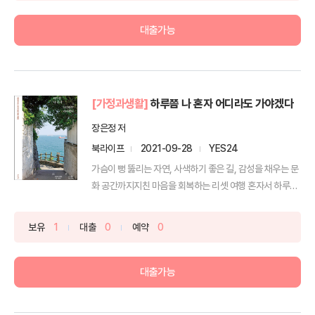
대출가능
[가정과생활]
하루쯤 나 혼자 어디라도 가야겠다
장은정 저
북라이프
2021-09-28
YES24
가슴이 뻥 뚫리는 자연, 사색하기 좋은 길, 감성을 채우는 문
화 공간까지지친 마음을 회복하는 리셋 여행 혼자서 하루
쯤...
보유
1
대출
0
예약
0
대출가능