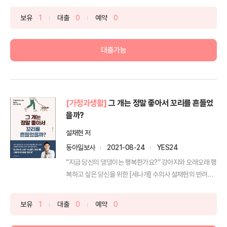
보유
1
대출
0
예약
0
대출가능
[가정과생활]
그 개는 정말 좋아서 꼬리를 흔들었
을까?
설채현 저
동아일보사
2021-08-24
YES24
“지금 당신의 댕댕이는 행복한가요?” 강아지와 오래오래 행
복하고 싶은 당신을 위한 [세나개] 수의사 설채현의 반려
견...
보유
1
대출
0
예약
0