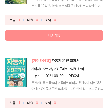
주 오름 124곳!친환경 제주 여행을 선사하는 다정한 안내
서...
보유
1
대출
0
예약
0
대출가능
[가정과생활]
자동차 운전 교과서
가와사키 준코 저/고조 루미코 그림/신찬 역
보누스
2021-09-30
YES24
운전면허를 취득했다고 곧바로 베테랑 운전자가 되는 것은
아니다. 《자동차 운전 교과서》는 자신감이 없는 초보 운전자
를...
보유
1
대출
0
예약
0