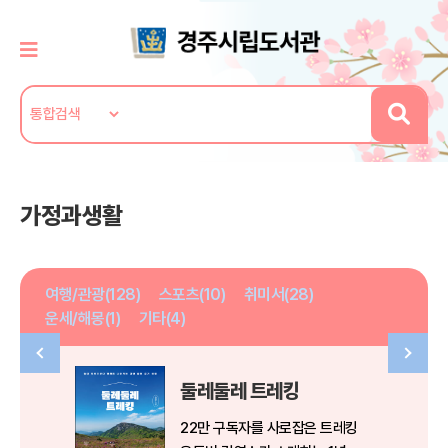
가정과생활
여행/관광(128)
스포츠(10)
취미서(28)
운세/해몽(1)
기타(4)
둘레둘레 트레킹
22만 구독자를 사로잡은 트레킹