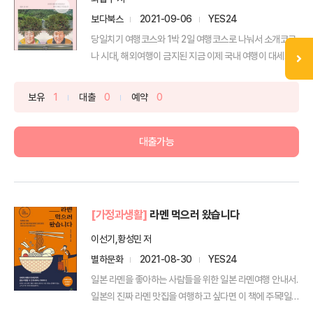
보다북스
2021-09-06
YES24
당일치기 여행코스와 1박 2일 여행코스로 나눠서 소개코로
나 시대, 해외여행이 금지된 지금 이제 국내 여행이 대세다.
...
보유
1
대출
0
예약
0
대출가능
[가정과생활]
라멘 먹으러 왔습니다
이선기,황성민 저
별하문화
2021-08-30
YES24
일본 라멘을 좋아하는 사람들을 위한 일본 라멘여행 안내서.
일본의 진짜 라멘 맛집을 여행하고 싶다면 이 책에 주목!일
본...