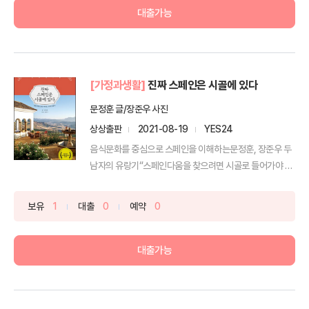
대출가능
[가정과생활]
진짜 스페인은 시골에 있다
문정훈 글/장준우 사진
상상출판
2021-08-19
YES24
음식문화를 중심으로 스페인을 이해하는문정훈, 장준우 두
남자의 유랑기“스페인다움을 찾으려면 시골로 들어가야 한
다”『진...
보유
1
대출
0
예약
0
대출가능