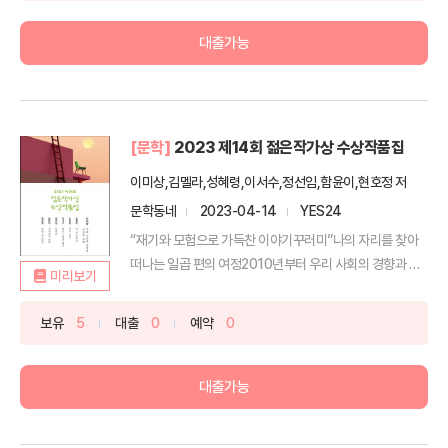
대출가능
[문학]
2023 제14회 젊은작가상 수상작품집
이미상,김멜라,성혜령,이서수,정선임,함윤이,현호정 저
문학동네
2023-04-14
YES24
“재기와 모험으로 가득찬 이야기꾸러미”나의 자리를 찾아
떠나는 일곱 편의 여정2010년부터 우리 사회의 경향과 징
미리보기
후를...
보유
5
대출
0
예약
0
대출가능