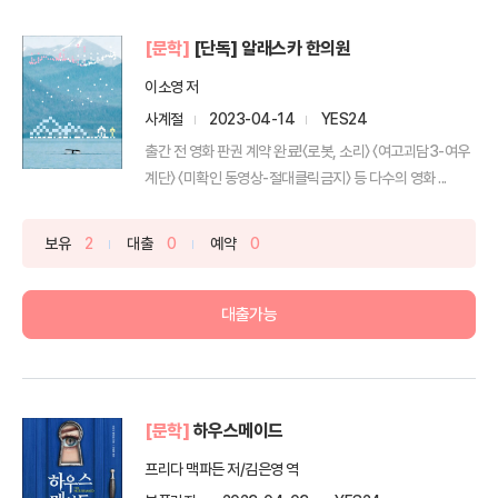
[문학]
[단독] 알래스카 한의원
이소영 저
사계절
2023-04-14
YES24
출간 전 영화 판권 계약 완료!〈로봇, 소리〉 〈여고괴담3-여우
계단〉 〈미확인 동영상-절대클릭금지〉 등 다수의 영화 ...
보유
2
대출
0
예약
0
대출가능
[문학]
하우스메이드
프리다 맥파든 저/김은영 역