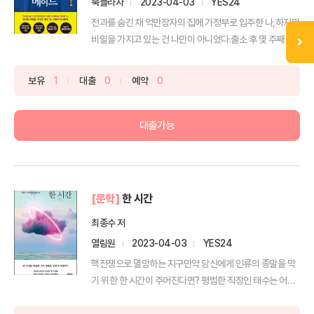
북플라자
2023-04-03
YES24
전과를 숨긴 채 억만장자의 집에 가정부로 입주한 나,하지만
비밀을 가지고 있는 건 나만이 아니었다.출소 후 몇 주째 ...
보유
1
대출
0
예약
0
대출가능
[문학]
한 시간
최종수 저
열림원
2023-04-03
YES24
핵전쟁으로 멸망하는 지구만약 당신에게 인류의 종말을 막
기 위한 한 시간이 주어진다면? 평범한 직장인 태수는 어느
날 ...