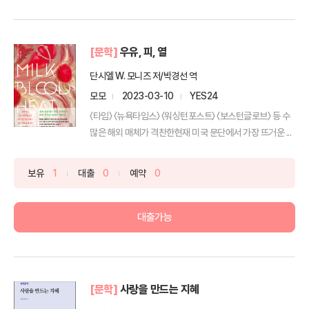
[문학]
우유, 피, 열
단시엘 W. 모니즈 저/박경선 역
모모
2023-03-10
YES24
〈타임〉 〈뉴욕타임스〉 〈워싱턴포스트〉 〈보스턴글로브〉 등 수
많은 해외 매체가 격찬한현재 미국 문단에서 가장 뜨거운 ...
보유
1
대출
0
예약
0
대출가능
[문학]
사랑을 만드는 지혜