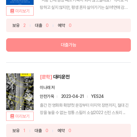
랑하고 싶지 않지만, 평생 혼자 살아가기는 싫어!연애 감정
미리보기
을...
보유
2
대출
0
예약
0
대출가능
[문학]
대리운전
이나래 저
안전가옥
2023-04-21
YES24
출간 전 영화화 확정!첫 문장부터 마지막 장면까지, 절대 긴
장을 놓을 수 없는 정통 스릴러 소설2022 신진 스토리 ...
미리보기
보유
1
대출
0
예약
0