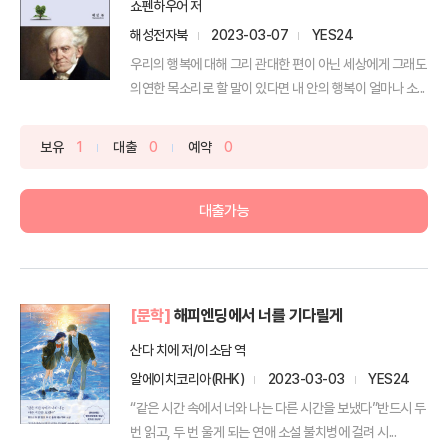
쇼펜하우어 저
해성전자북
2023-03-07
YES24
우리의 행복에 대해 그리 관대한 편이 아닌 세상에게 그래도
의연한 목소리로 할 말이 있다면 내 안의 행복이 얼마나 소...
보유
1
대출
0
예약
0
대출가능
[문학]
해피엔딩에서 너를 기다릴게
산다 치에 저/이소담 역
알에이치코리아(RHK)
2023-03-03
YES24
“같은 시간 속에서 너와 나는 다른 시간을 보냈다”반드시 두
번 읽고, 두 번 울게 되는 연애 소설 불치병에 걸려 시...