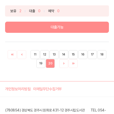
보유
2
대출
0
예약
0
대출가능
11
12
13
14
15
16
17
18
19
20
개인정보처리방침
이메일무단수집거부
(780854) 경상북도 경주시 원화로 431-12 경주시립도서관
TEL. 054-