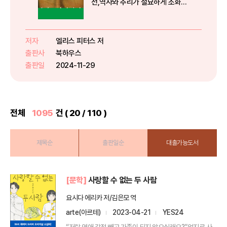
전,역사와 추리가 절묘하게 조화된
역사추리소설 최고의 걸작,‘캐드펠
수사 시리즈’ 완간 30주년 기념 전
면 개정판 출간!놀라운 상상력과 치
저자
엘리스 피터스 저
밀한 구성… 최고의 휴머니티 미스
출판사
북하우스
터리인간의 죄, 참회의 본질, ...
출판일
2024-11-29
전체
1095
건 ( 20 / 110 )
제목순
출판일순
대출가능도서
[문학]
사랑할 수 없는 두 사람
요시다 에리카 저/김은모 역
arte(아르테)
2023-04-21
YES24
“저랑 연애 감정 빼고 가족이 되지 않으실래요?”억지로 사