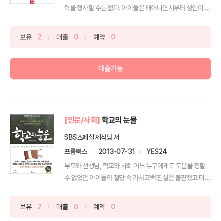
력을 행사할 수는 없다. 아이들은 태어나면서부터 성인이 될
...
보유
2
대출
0
예약
0
대출가능
[인문/사회]
학교의 눈물
SBS스페셜 제작팀 저
프롬북스
2013-07-31
YES24
부모와 선생님, 학교와 사회 어느 누구에게도 도움을 청할
수 없었던 아이들의 절망 속 가시고백!진실은 불편했고 더
오...
보유
2
대출
0
예약
0