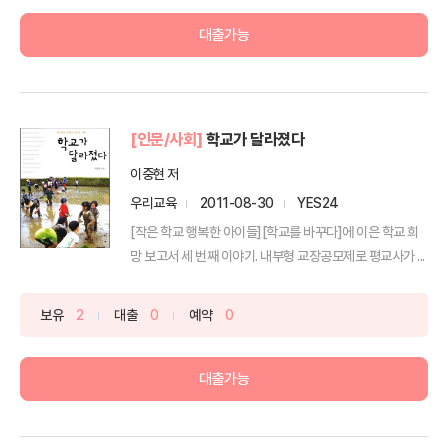
대출가능
[인문/사회]
학교가 달라졌다
이중현 저
우리교육
2011-08-30
YES24
[작은 학교 행복한 아이들][학교를 바꾸다]에 이은 학교 희
망 보고서 세 번째 이야기. 내부형 교장공모제로 평교사가 ...
보유
2
대출
0
예약
0
대출가능