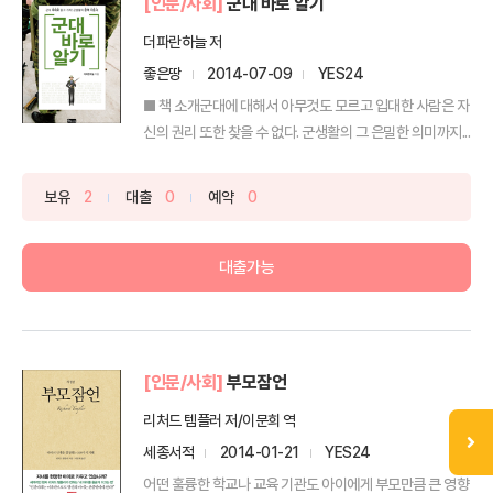
[인문/사회]
군대 바로 알기
더파란하늘 저
좋은땅
2014-07-09
YES24
■ 책 소개군대에 대해서 아무것도 모르고 입대한 사람은 자
신의 권리 또한 찾을 수 없다. 군생활의 그 은밀한 의미까지...
보유
2
대출
0
예약
0
대출가능
[인문/사회]
부모잠언
리처드 템플러 저/이문희 역
세종서적
2014-01-21
YES24
어떤 훌륭한 학교나 교육 기관도 아이에게 부모만큼 큰 영향