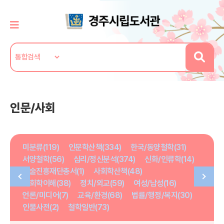
인문/사회
미분류(119)
인문학산책(334)
한국/동양철학(31)
서양철학(56)
심리/정신분석(374)
신화/인류학(14)
학술진흥재단총서(1)
사회학산책(48)
사회학이해(38)
정치/외교(59)
여성/남성(16)
언론/미디어(7)
교육/환경(68)
법률/행정/복지(30)
인물사전(2)
철학일반(73)