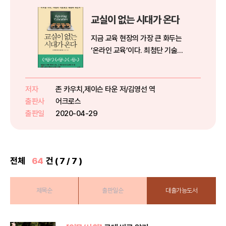
교실이 없는 시대가 온다
지금 교육 현장의 가장 큰 화두는
‘온라인 교육’이다. 최첨단 기술이
교육과 만나면서, 학습은 더 이상
교실에 머무르지 않는다. 언제 어디
서나 접근 가능한 개별화·맞춤형 교
저자
존 카우치,제이슨 타운 저/김영선 역
육의 시대가 온 것이다. 새로운 흐
출판사
어크로스
름과 함께 질문은 점점 늘어...
출판일
2020-04-29
전체
64
건 ( 7 / 7 )
제목순
출판일순
대출가능도서