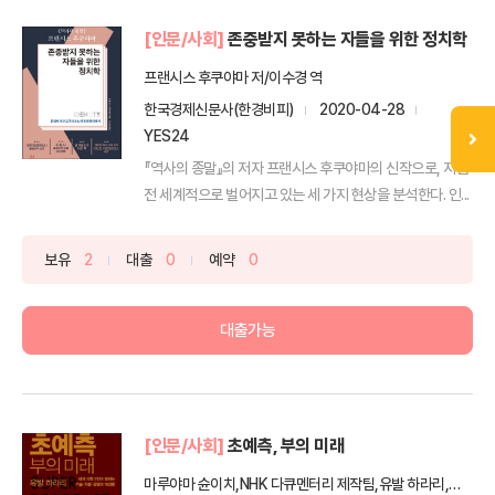
[인문/사회]
존중받지 못하는 자들을 위한 정치학
프랜시스 후쿠야마 저/이수경 역
한국경제신문사(한경비피)
2020-04-28
YES24
『역사의 종말』의 저자 프랜시스 후쿠야마의 신작으로, 지금
전 세계적으로 벌어지고 있는 세 가지 현상을 분석한다. 인...
보유
2
대출
0
예약
0
대출가능
[인문/사회]
초예측, 부의 미래
마루야마 슌이치,NHK 다큐멘터리 제작팀,유발 하라리,스콧 갤러웨이,찰스 호스킨슨장 티롤,마르쿠스 가브리엘 저/