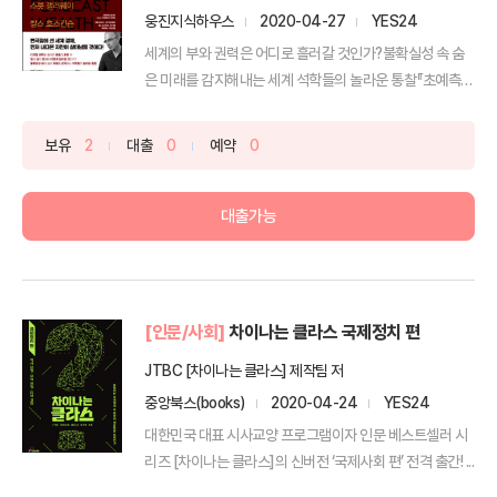
웅진지식하우스
2020-04-27
YES24
세계의 부와 권력은 어디로 흘러갈 것인가?불확실성 속 숨
은 미래를 감지해내는 세계 석학들의 놀라운 통찰『초예측,
부의...
보유
2
대출
0
예약
0
대출가능
[인문/사회]
차이나는 클라스 국제정치 편
JTBC [차이나는 클라스] 제작팀 저
중앙북스(books)
2020-04-24
YES24
대한민국 대표 시사교양 프로그램이자 인문 베스트셀러 시
리즈 [차이나는 클라스]의 신버전 ‘국제사회 편’ 전격 출간! ...