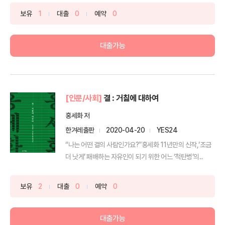
보유
1
대출
0
예약
0
대출가능
[인문/사회]
결 : 거칢에 대하여
홍세화 저
한겨레출판
2020-04-20
YES24
“나는 어떤 결의 사람인가요?”홍세화 11년만의 신작,‘조금
더 낫게’ 패배하는 자유인이 되기 위한 어느 ‘척탄병’의...
보유
2
대출
0
예약
0
대출가능