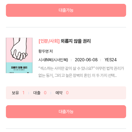
대출가능
[인문/사회]
외롭지 않을 권리
황두영 저
시사IN북(시사인북)
2020-06-08
YES24
“섹스하는 사이만 같이 살 수 있나요?” 아무런 법적 권리가
없는 동거, 그리고 높은 장벽의 혼인. 이 두 가지 선택...
보유
1
대출
0
예약
0
대출가능