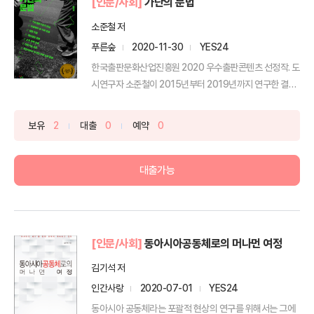
[인문/사회]
가난의 문법
소준철 저
푸른숲
2020-11-30
YES24
한국출판문화산업진흥원 2020 우수출판콘텐츠 선정작. 도
시연구자 소준철이 2015년부터 2019년까지 연구한 결과
를 ...
보유
2
대출
0
예약
0
대출가능
[인문/사회]
동아시아공동체로의 머나먼 여정
김기석 저
인간사랑
2020-07-01
YES24
동아시아 공동체라는 포괄적 현상의 연구를 위해서는 그에