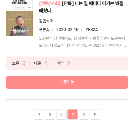
[인문/사회]
[단독] 나는 질 때마다 이기는 법을
배웠다
김민식 저
푸른숲
2020-02-19
YES24
노련한 악당 앞에서도, 질 게 뻔한 싸움을 하면서도 순순히
물러서지 않고 신나게 한 방 먹일 순 없을까? 강연장에서,...
보유
2
대출
0
예약
0
대출가능
1
2
3
4
5
6