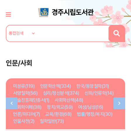
인문/사회
미분류(119)
인문학산책(334)
한국/동양철학(31)
서양철학(56)
심리/정신분석(374)
신화/인류학(14)
학술진흥재단총서(1)
사회학산책(48)
사회학이해(38)
정치/외교(59)
여성/남성(16)
언론/미디어(7)
교육/환경(68)
법률/행정/복지(30)
인물사전(2)
철학일반(73)