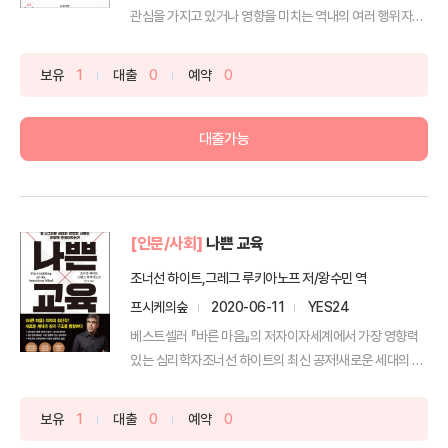
관심을 가지고 있거나 영향을 미치는 역내의 여러 행위자들
의 전...
보유
1
대출
0
예약
0
대출가능
[인문/사회]
나쁜 교육
조너선 하이트,그레그 루키아노프 저/왕수민 역
프시케의숲
2020-06-11
YES24
베스트셀러 『바른 마음』의 저자이자세계에서 가장 영향력
있는 심리학자조너선 하이트의 최신 공저!새로운 세대의 심
리 구...
보유
1
대출
0
예약
0