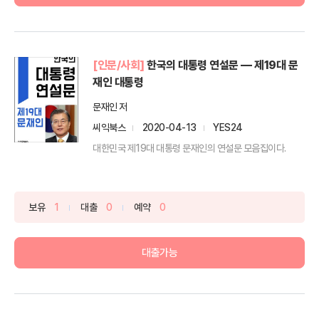
[인문/사회]
한국의 대통령 연설문 ― 제19대 문
재인 대통령
문재인 저
씨익북스
2020-04-13
YES24
대한민국 제19대 대통령 문재인의 연설문 모음집이다.
보유
1
대출
0
예약
0
대출가능