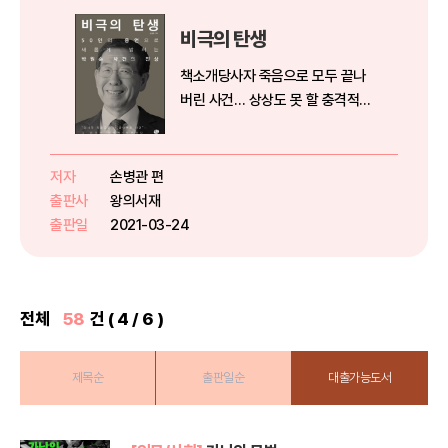
비극의 탄생
책소개당사자 죽음으로 모두 끝나
버린 사건… 상상도 못 할 충격적
반증 이어지는 반전박원순 전 서울
시장 사망 사건과 관련한 보도와 공
식 발표를 뒤집을 취재 기록이 나왔
저자
손병관 편
다. 베일에 싸였던, 처음 공개하는
출판사
왕의서재
20만 자 분량의 증언과 증거들이...
출판일
2021-03-24
전체
58
건 ( 4 / 6 )
제목순
출판일순
대출가능도서