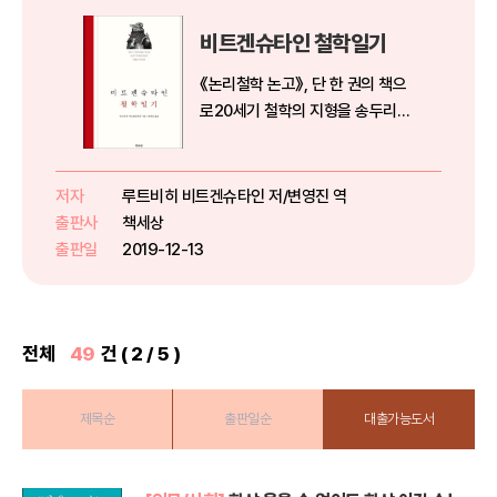
비트겐슈타인 철학일기
《논리­철학 논고》, 단 한 권의 책으
로20세기 철학의 지형을 송두리째
바꿔놓은 철학자비트겐슈타인의
내밀한 일기를 엿보다!!비트겐슈타
인은 20세기 철학의 물줄기를 바
저자
루트비히 비트겐슈타인 저/변영진 역
꿔놓은 가장 중요한 책인 《논리­철
출판사
책세상
학 논고》를 제1차 세계대전의 전
출판일
2019-12-13
장...
전체
49
건 ( 2 / 5 )
제목순
출판일순
대출가능도서