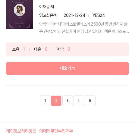
이채윤 저
읽고싶은책
2021-12-24
YES24
만학의 아버지’ 아리스토텔레스의 2500년 동안 변하지 않
은 인생살이의 진실이 이 안에 담겨 있다.이 책은 아리스토
텔...
보유
1
대출
0
예약
0
대출가능
1
2
3
4
5
개인정보처리방침
이메일무단수집거부