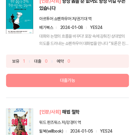
[인문/사회]
항상 옳을 순 없어도 항상 이길 수는
있습니다
아르투어 쇼펜하우어 저/권기대 역
베가북스
2024-01-08
YES24
대화와 논쟁의 흐름을 바꾸다! 포장 속에 감춰진 상대방의
의도를 드러내는 쇼펜하우어 대화법을 만나다 “토론은 진리
를 ...
보유
1
대출
0
예약
0
대출가능
[인문/사회]
해법 철학
워드 판즈워스 저/강경이 역
윌북(willbook)
2024-01-05
YES24