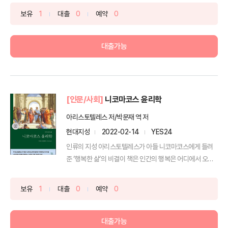
보유
1
대출
0
예약
0
대출가능
[인문/사회]
니코마코스 윤리학
아리스토텔레스 저/박문재 역 저
현대지성
2022-02-14
YES24
인류의 지성 아리스토텔레스가 아들 니코마코스에게 들려
준 ‘행복한 삶’의 비결이 책은 인간의 행복은 어디에서 오고,
어...
보유
1
대출
0
예약
0
대출가능