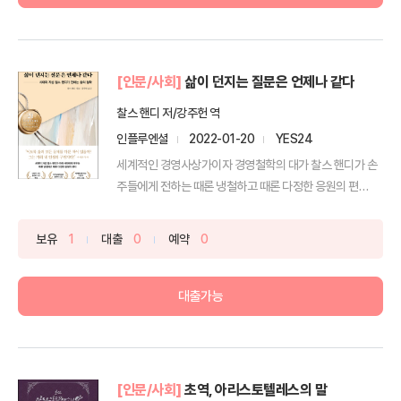
[인문/사회]
삶이 던지는 질문은 언제나 같다
찰스 핸디 저/강주헌 역
인플루엔셜
2022-01-20
YES24
세계적인 경영사상가이자 경영철학의 대가 찰스 핸디가 손
주들에게 전하는 때론 냉철하고 때론 다정한 응원의 편
지“이토록 ...
보유
1
대출
0
예약
0
대출가능
[인문/사회]
초역, 아리스토텔레스의 말