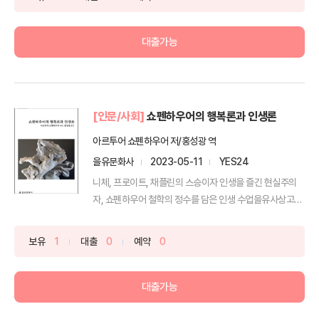
대출가능
[인문/사회]
쇼펜하우어의 행복론과 인생론
아르투어 쇼펜하우어 저/홍성광 역
을유문화사
2023-05-11
YES24
니체, 프로이트, 채플린의 스승이자 인생을 즐긴 현실주의
자, 쇼펜하우어 철학의 정수를 담은 인생 수업을유사상고전
시리...
보유
1
대출
0
예약
0
대출가능