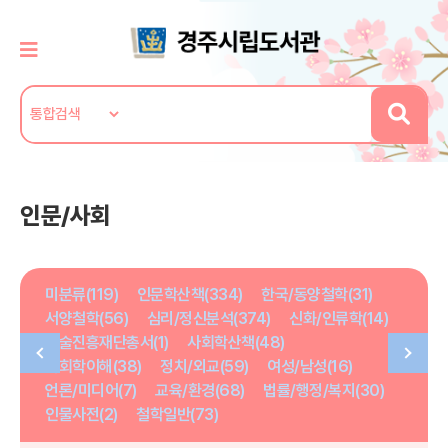
인문/사회
미분류(119)
인문학산책(334)
한국/동양철학(31)
서양철학(56)
심리/정신분석(374)
신화/인류학(14)
학술진흥재단총서(1)
사회학산책(48)
사회학이해(38)
정치/외교(59)
여성/남성(16)
언론/미디어(7)
교육/환경(68)
법률/행정/복지(30)
인물사전(2)
철학일반(73)