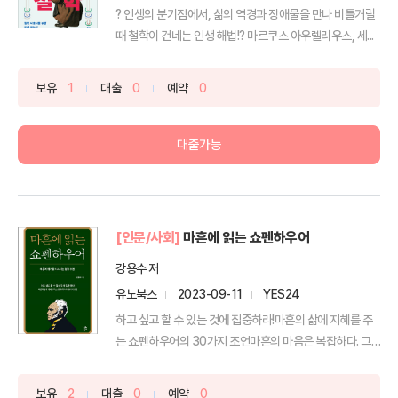
? 인생의 분기점에서, 삶의 역경과 장애물을 만나 비틀거릴
때 철학이 건네는 인생 해법!? 마르쿠스 아우렐리우스, 세...
보유
1
대출
0
예약
0
대출가능
[인문/사회]
마흔에 읽는 쇼펜하우어
강용수 저
유노북스
2023-09-11
YES24
하고 싶고 할 수 있는 것에 집중하라!마흔의 삶에 지혜를 주
는 쇼펜하우어의 30가지 조언마흔의 마음은 복잡하다. 그
동...
보유
2
대출
0
예약
0