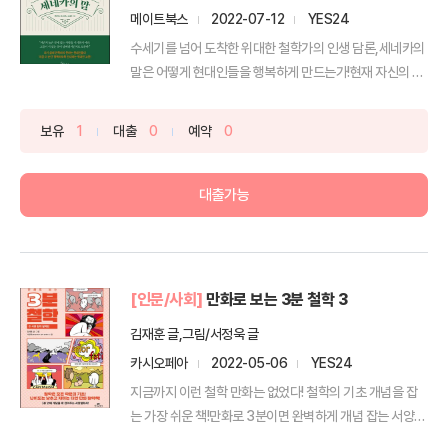
메이트북스
2022-07-12
YES24
수세기를 넘어 도착한 위대한 철학가의 인생 담론,세네카의
말은 어떻게 현대인들을 행복하게 만드는가!현재 자신의 삶
에 ...
보유
1
대출
0
예약
0
대출가능
[인문/사회]
만화로 보는 3분 철학 3
김재훈 글,그림/서정욱 글
카시오페아
2022-05-06
YES24
지금까지 이런 철학 만화는 없었다! 철학의 기초 개념을 잡
는 가장 쉬운 책!만화로 3분이면 완벽하게 개념 잡는 서양
철...