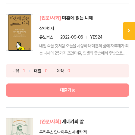
[인문/사회]
마흔에 읽는 니체
장재형 저
유노북스
2022-09-06
YES24
내일 죽을 것처럼 오늘을 사랑하라!마흔의 삶에 자극제가 되
는 니체의 25가지 조언마흔, 인생의 중반에서 후반으로 넘
어...
보유
1
대출
0
예약
0
대출가능
[인문/사회]
세네카의 말
루키우스 안나이우스 세네카 저