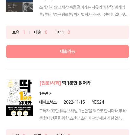
쓰러지지 않고 세상 속을 걸어가는 사유와 성찰『사회계약
론』부터 『영구 평화론』까지 법학자 조국이 선택한 열다섯
권의 ...
보유
1
대출
0
예약
0
대출가능
[인문/사회]
딱 1분만 읽어봐
1분만 저
메이트북스
2022-11-15
YES24
구독자 92만 유튜브 채널 ‘1분만’을 책으로 만나다!너무 바
쁜 현대인들을 위한 초간단 초재미 교양!채널 개설 2년 ...