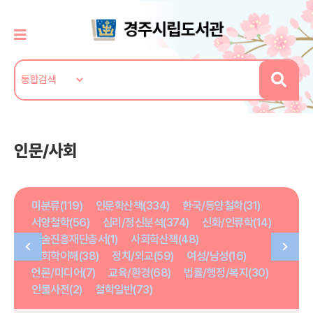
인문/사회
미분류(119)
인문학산책(334)
한국/동양철학(31)
서양철학(56)
심리/정신분석(374)
신화/인류학(14)
학술진흥재단총서(1)
사회학산책(48)
사회학이해(38)
정치/외교(59)
여성/남성(16)
언론/미디어(7)
교육/환경(68)
법률/행정/복지(30)
인물사전(2)
철학일반(73)