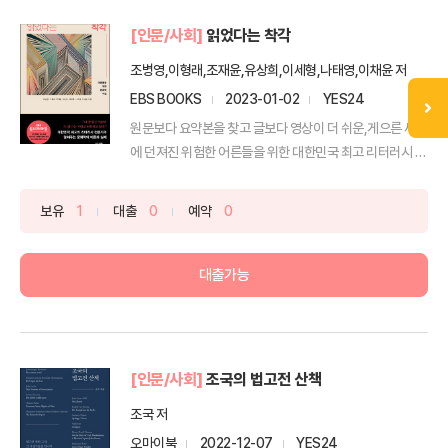
[인문/사회]
읽었다는 착각
조병영,이형래,조재윤,유상희,이세형,나태영,이채윤 저
EBS BOOKS
2023-01-02
YES24
원문보다 요약본을 찾고 글보다 영상이 더 쉬운,게으른 세상
에 던져진 위험한 어른들을 위한 대한민국 최고 리터러시 전
문...
보유
1
대출
0
예약
0
대출가능
[인문/사회]
조국의 법고전 산책
조국 저
오마이북
2022-12-07
YES24