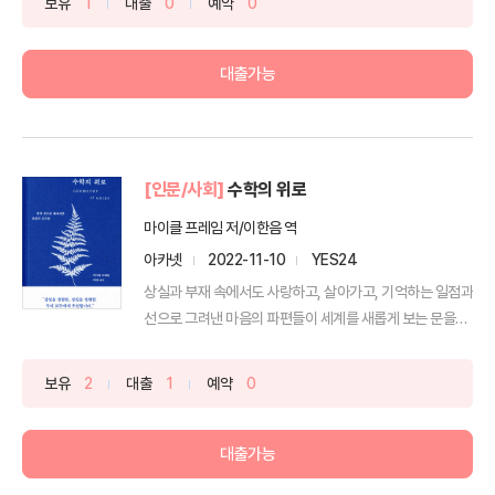
보유
1
대출
0
예약
0
대출가능
[인문/사회]
수학의 위로
마이클 프레임 저/이한음 역
아카넷
2022-11-10
YES24
상실과 부재 속에서도 사랑하고, 살아가고, 기억하는 일점과
선으로 그려낸 마음의 파편들이 세계를 새롭게 보는 문을
열...
보유
2
대출
1
예약
0
대출가능