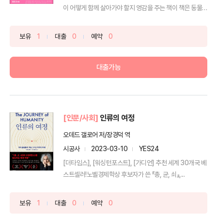
이 어떻게 함께 살아가야 할지 영감을 주는 책이 책은 동물
연...
보유
1
대출
0
예약
0
대출가능
[인문/사회]
인류의 여정
오데드 갤로어 저/장경덕 역
시공사
2023-03-10
YES24
[더타임스], [워싱턴포스트], [가디언] 추천 세계 30개국 베
스트셀러!노벨경제학상 후보자가 쓴 『총, 균, 쇠』,...
보유
1
대출
0
예약
0