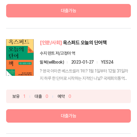
대출가능
[인문/사회]
옥스퍼드 오늘의 단어책
수지 덴트 저/고정아 역
윌북(willbook)
2023-01-27
YES24
? 영국 아마존 베스트셀러 1위? 1월 1일부터 12월 31일까
지 하루 한 단어로 시작하는 지적인 나날? 국제회의통역...
보유
1
대출
0
예약
0
대출가능