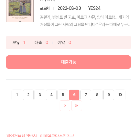
포르체
2022-08-03
YES24
김환기, 빈센트 반 고흐, 마르크 샤갈, 앙리 마르탱…세기의
거장들이 그린 사랑의 그림을 만나다 “우리는 때때로 누군...
보유
1
대출
0
예약
0
대출가능
1
2
3
4
5
6
7
8
9
10
개인정보처리방침
이메일무단수집거부