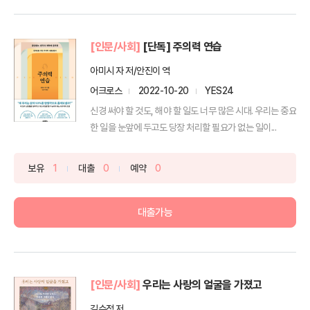
[인문/사회]
[단독] 주의력 연습
아미시 자 저/안진이 역
어크로스
2022-10-20
YES24
신경 써야 할 것도, 해야 할 일도 너무 많은 시대. 우리는 중요
한 일을 눈앞에 두고도 당장 처리할 필요가 없는 일이...
보유
1
대출
0
예약
0
대출가능
[인문/사회]
우리는 사랑의 얼굴을 가졌고
김수정 저