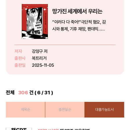
망가진 세계에서 우리는
“이러다 다 죽어!”극단적 혐오, 감
시와 통제, 기후 재앙, 팬데믹…멸
망 직전의 세계로 SF가 걸어 들어
왔다인류는 유례없는 격변의 시기
를 지나고 있다. 인공지능, 생명공
저자
강양구 저
학 분야의 혁신과 함께 기술이 세계
출판사
북트리거
를 새롭게 정의하는 시대로 접어...
출판일
2025-11-05
전체
306
건 ( 6 / 31 )
제목순
출판일순
대출가능도서