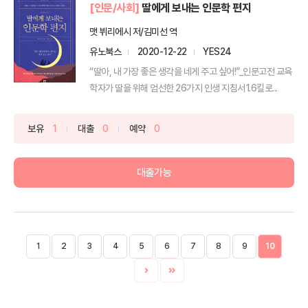
[인문/사회]
딸에게 보내는 인문학 편지
맷 뷔리에시 저/김미선 역
유노북스
2020-12-22
YES24
“딸아, 내 가장 좋은 생각을 네게 주고 싶어!”_인문고전 교육
학자가 딸을 위해 엄선한 26가지 인생 지침서1.6킬로...
보유
1
대출
0
예약
0
대출가능
1
2
3
4
5
6
7
8
9
10