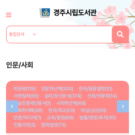
인문/사회
미분류(119)
인문학산책(334)
한국/동양철학(31)
서양철학(56)
심리/정신분석(374)
신화/인류학(14)
학술진흥재단총서(1)
사회학산책(48)
사회학이해(38)
정치/외교(59)
여성/남성(16)
언론/미디어(7)
교육/환경(68)
법률/행정/복지(30)
인물사전(2)
철학일반(73)