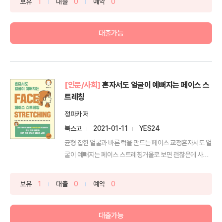
보유
1
대출
0
예약
0
대출가능
[인문/사회]
혼자서도 얼굴이 예뻐지는 페이스 스
트레칭
정파카 저
북스고
2021-01-11
YES24
균형 잡힌 얼굴과 바른 턱을 만드는 페이스 교정혼자서도 얼
굴이 예뻐지는 페이스 스트레칭거울로 보면 괜찮은데 사진
만 찍...
보유
1
대출
0
예약
0
대출가능