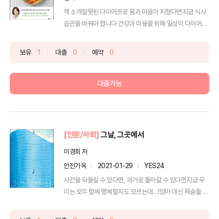
책 소개잘못된 다이어트로 몸과 마음이 지쳤다면지금 식사
습관을 바꿔야 합니다 건강과 미용을 위해 일상이 다이어트
가 된...
보유
1
대출
0
예약
0
대출가능
[인문/사회]
그날, 그곳에서
이경희 저
안전가옥
2021-01-29
YES24
시간을 되돌릴 수 있다면, 과거로 돌아갈 수 있다면지금 우
리는 모두 함께 행복할지도 모르는데…!엄마 대신 목숨을 구
했...