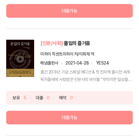
대출가능
[인문/사회]
몰입의 즐거움
미하이 칙센트미하이 저/이희재 역
해냄출판사
2021-04-28
YES24
출간 20주년 기념 스페셜 에디션 & 첫 전자책 출시전 세계
독자들에게 사랑받은 인문서의 바이블 “무의미한 일상을
보...
보유
5
대출
0
예약
0
대출가능