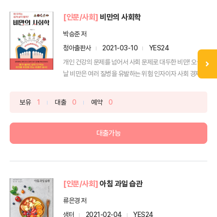
[인문/사회]
비만의 사회학
박승준 저
청아출판사
2021-03-10
YES24
개인 건강의 문제를 넘어서 사회 문제로 대두한 비만! 오늘
날 비만은 여러 질병을 유발하는 위험 인자이자 사회 경제적
으...
보유
1
대출
0
예약
0
대출가능
[인문/사회]
아침 과일 습관
류은경 저
샘터
2021-02-04
YES24