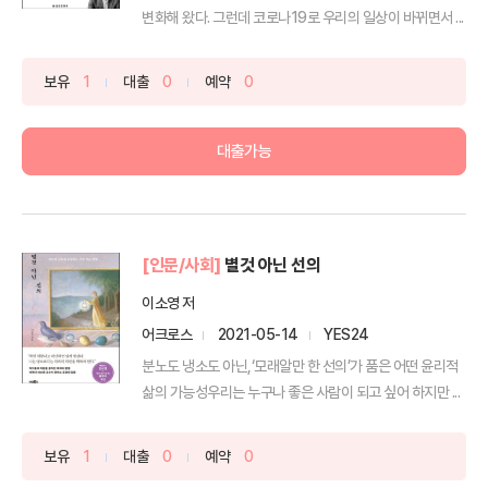
변화해 왔다. 그런데 코로나19로 우리의 일상이 바뀌면서 ...
보유
1
대출
0
예약
0
대출가능
[인문/사회]
별것 아닌 선의
이소영 저
어크로스
2021-05-14
YES24
분노도 냉소도 아닌,‘모래알만 한 선의’가 품은 어떤 윤리적
삶의 가능성우리는 누구나 좋은 사람이 되고 싶어 하지만 ...
보유
1
대출
0
예약
0