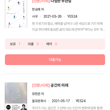
[인문/사회]
다정한 무관심
한승혜 저
사우
2021-05-26
YES24
편 가르기와 혐오, 배제를 넘어더 나은 세상으로 가기 위해
지금 우리에게 필요한 삶의 태도에 관하여“우리는 모두 개
인주...
보유
1
대출
0
예약
0
대출가능
[인문/사회]
공간의 미래
유현준 저
을유문화사
2021-05-17
YES24
우리가 사는 공간은 그 안에 사는 인간의 변화에 맞춰 함께