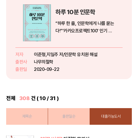
하루 10분 인문학
“하루 한 줄, 인문학에게 나를 묻는
다!”‘카카오프로젝트100’ 인기 프
로젝트를 책으로 만나다인문학의
상징 바칼로레아 문제로 필수 교양
지식 10분 만에 마스터하기인문학
저자
이준형,지일주 저/인문학 유치원 해설
의 필요성을 강조하는 분위기가 형
출판사
나무의철학
성된 지 한참 되었지만 여전히 인...
출판일
2020-09-22
전체
308
건 ( 10 / 31 )
제목순
출판일순
대출가능도서