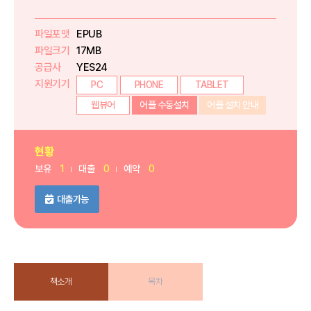
파일포맷
EPUB
파일크기
17MB
공급사
YES24
지원기기
PC
PHONE
TABLET
웹뷰어
어플 수동설치
어플 설치 안내
현황
보유
1
대출
0
예약
0
대출가능
책소개
목차