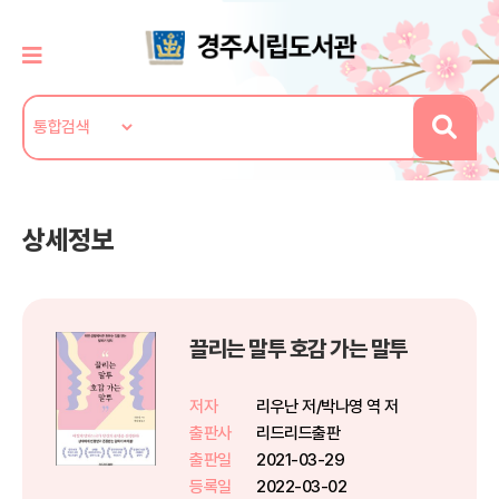
상세정보
끌리는 말투 호감 가는 말투
저자
리우난 저/박나영 역 저
출판사
리드리드출판
출판일
2021-03-29
등록일
2022-03-02