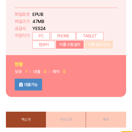
파일포맷
EPUB
파일크기
47MB
공급사
YES24
지원기기
PC
PHONE
TABLET
웹뷰어
어플 수동설치
어플 설치 안내
현황
보유
1
대출
0
예약
0
대출가능
책소개
저자소개
목차