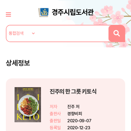
상세정보
진주의 한 그릇 키토식
저자
진주 저
출판사
경향비피
출판일
2020-09-07
등록일
2020-12-23