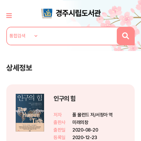
상세정보
인구의 힘
저자
폴 몰런드 저/서정아 역
출판사
미래의창
출판일
2020-08-20
등록일
2020-12-23