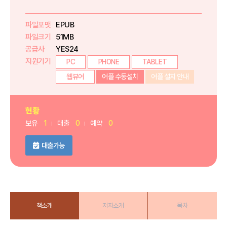
파일포맷
EPUB
파일크기
51MB
공급사
YES24
지원기기
PC
PHONE
TABLET
웹뷰어
어플 수동설치
어플 설치 안내
현황
보유
1
대출
0
예약
0
대출가능
책소개
저자소개
목차