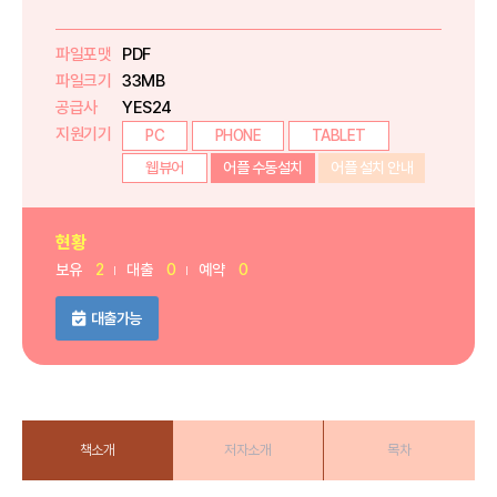
파일포맷
PDF
파일크기
33MB
공급사
YES24
지원기기
PC
PHONE
TABLET
웹뷰어
어플 수동설치
어플 설치 안내
현황
보유
2
대출
0
예약
0
대출가능
책소개
저자소개
목차