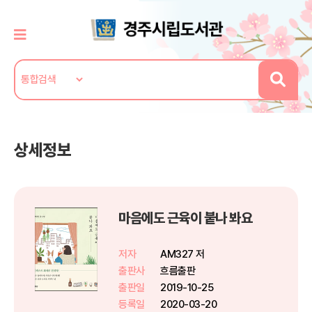
상세정보
마음에도 근육이 붙나 봐요
저자
AM327 저
출판사
흐름출판
출판일
2019-10-25
등록일
2020-03-20