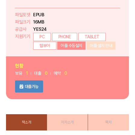
파일포맷
EPUB
파일크기
16MB
공급사
YES24
지원기기
PC
PHONE
TABLET
웹뷰어
어플 수동설치
어플 설치 안내
현황
보유
1
대출
0
예약
0
대출가능
책소개
저자소개
목차