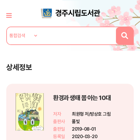
상세정보
환경과 생태 쫌 아는 10대
저자
최원형 저/방상호 그림
출판사
풀빛
출판일
2019-08-01
등록일
2020-03-20