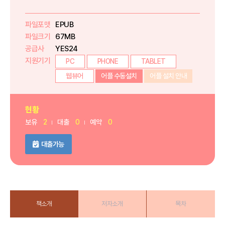
파일포맷
EPUB
파일크기
67MB
공급사
YES24
지원기기
PC
PHONE
TABLET
웹뷰어
어플 수동설치
어플 설치 안내
현황
보유
2
대출
0
예약
0
대출가능
책소개
저자소개
목차