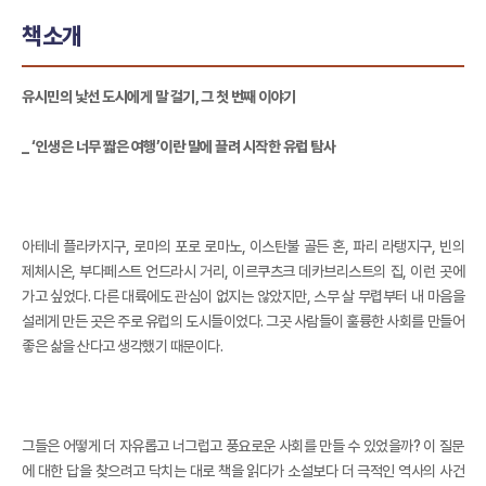
책소개
유시민의 낯선 도시에게 말 걸기, 그 첫 번째 이야기
_ ‘인생은 너무 짧은 여행’이란 말에 끌려 시작한 유럽 탐사
아테네 플라카지구, 로마의 포로 로마노, 이스탄불 골든 혼, 파리 라탱지구, 빈의
제체시온, 부다페스트 언드라시 거리, 이르쿠츠크 데카브리스트의 집, 이런 곳에
가고 싶었다. 다른 대륙에도 관심이 없지는 않았지만, 스무 살 무렵부터 내 마음을
설레게 만든 곳은 주로 유럽의 도시들이었다. 그곳 사람들이 훌륭한 사회를 만들어
좋은 삶을 산다고 생각했기 때문이다.
그들은 어떻게 더 자유롭고 너그럽고 풍요로운 사회를 만들 수 있었을까? 이 질문
에 대한 답을 찾으려고 닥치는 대로 책을 읽다가 소설보다 더 극적인 역사의 사건