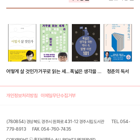
어떻게 살 것인가
거꾸로 읽는 세계사
폭넓은 생각을 위한 역사 속 말빨 사전 101
청춘의 독서
개인정보처리방침
이메일무단수집거부
(780854) 경상북도 경주시 원화로 431-12 경주시립도서관
TEL. 054-
779-8913
FAX. 054-760-7435
유시민의 글쓰기 특강
COPYRIGHT ⓒ 홍지씨앤에스. ALL RIGHTS RESERVED.