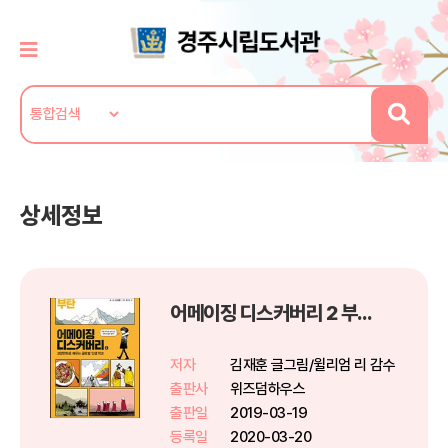
상세정보
어메이징 디스커버리 2 부탄
저자
김재훈 글그림/윌리엄 리 감수
출판사
위즈덤하우스
출판일
2019-03-19
등록일
2020-03-20