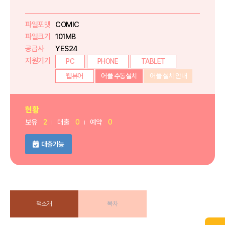
파일포맷
COMIC
파일크기
101MB
공급사
YES24
지원기기
PC
PHONE
TABLET
웹뷰어
어플 수동설치
어플 설치 안내
현황
보유
2
대출
0
예약
0
대출가능
책소개
목차