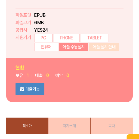
파일포맷
EPUB
파일크기
6MB
공급사
YES24
지원기기
PC
PHONE
TABLET
웹뷰어
어플 수동설치
어플 설치 안내
현황
보유
1
대출
0
예약
0
대출가능
책소개
저자소개
목차