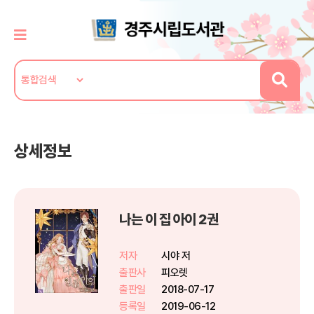
상세정보
나는 이 집 아이 2권
저자
시야 저
출판사
피오렛
출판일
2018-07-17
등록일
2019-06-12