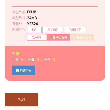
파일포맷
EPUB
파일크기
24MB
공급사
YES24
지원기기
PC
PHONE
TABLET
웹뷰어
어플 수동설치
어플 설치 안내
현황
보유
5
대출
0
예약
0
대출가능
책소개