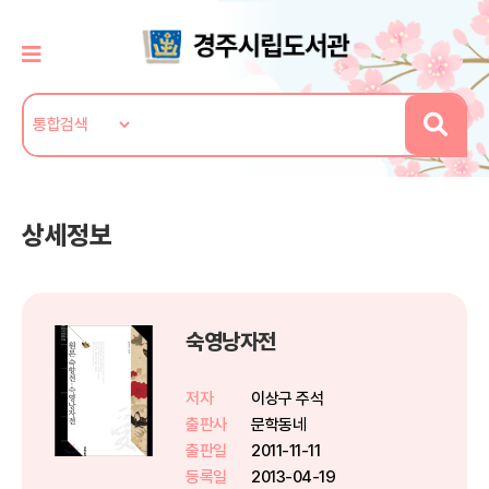
상세정보
숙영낭자전
저자
이상구 주석
출판사
문학동네
출판일
2011-11-11
등록일
2013-04-19