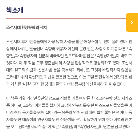
책소개
조선시대 환상문학의 극치
조선시대 후기 민중들에게 가장 많이 사랑을 받은 애정소설 두 편이 실려 있다. 천
상에서 내려온 월궁선녀 숙향과 귀공자 이선의 운명 같은 사랑 이야기를 다룬 『숙
향전』과 숙영낭자와 선군의 비극적인 멜로드라마를 담은 『숙영낭자전』이 바로 그
것이다. 이 두 작품 모두 청춘남녀의 사랑을 환상적으로 형상화하고 있다. 조선시
대의 유교적 이념과 신분차별 등을 극복하기 위해, 또 그것이 바람직하지 않음을
드러내기 위해 환상적인 기법을 활용한 것으로, 이는 고달픈 현실에서 인간다운 삶
과 가치를 실현하고자 한 당대인들의 가녀린 몸부림의 산물이라고 볼 수 있다.
이 책은 기획 기간만 5년일 정도로 심혈을 기울여 만든 한국고전문학 전집 시리즈
중 하나로, 고전의 이본들을 철저히 교감해 연구자를 위한 텍스트로 만들었을뿐 아
니라 현대 독자들을 위해 살아 있는 요즘의 언어로 최대한 쉽게 풀어쓴 책이다. 독
자를 위한 대중성과 연구자를 위한 전문성을 모두 획득하기 위해 현대어역과 원본
을 모두 담아 낸 시리즈 중, 이 책은 『숙향전』과 『숙영낭자전』의 원본을 담고 있다.