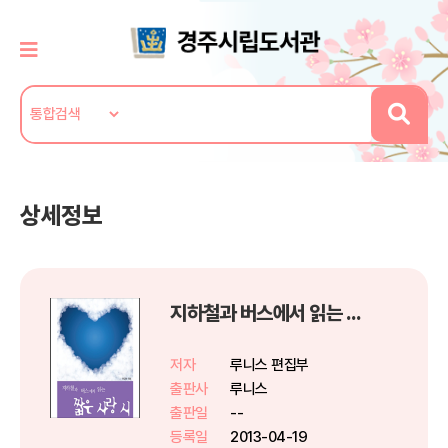
상세정보
지하철과 버스에서 읽는 짧은 사랑 시
저자
루니스 편집부
출판사
루니스
출판일
--
등록일
2013-04-19