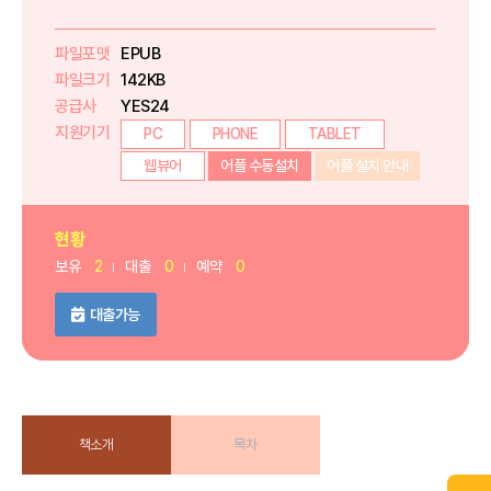
파일포맷
EPUB
파일크기
142KB
공급사
YES24
지원기기
PC
PHONE
TABLET
웹뷰어
어플 수동설치
어플 설치 안내
현황
보유
2
대출
0
예약
0
대출가능
책소개
목차