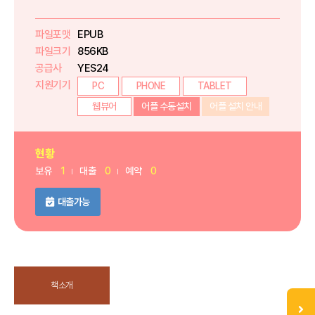
파일포맷
EPUB
파일크기
856KB
공급사
YES24
지원기기
PC
PHONE
TABLET
웹뷰어
어플 수동설치
어플 설치 안내
현황
보유
1
대출
0
예약
0
대출가능
책소개