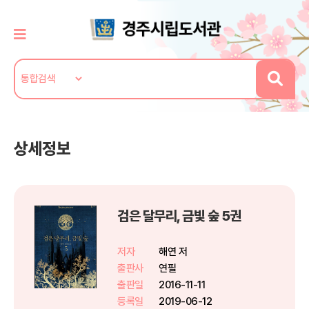
상세정보
검은 달무리, 금빛 숲 5권
저자
해연 저
출판사
연필
출판일
2016-11-11
등록일
2019-06-12