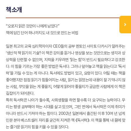
책소개
“오로지 읽은 것만이 나에게 남았다”
책에 담긴 단어 하나까지도 내 것으로 만드는 비법
일본 최고의 교육 심리학자이자 CEO들의 공부 멘토인 사이토 다카시가 알려주는
‘생산적 책 읽기의 기술’! 이 책은 강의를 듣거나 영상을 보는 것만으로는 생각과 상
상력을 단련할 수 없으며, 지력을 키우려면 ‘읽는 힘’이 반드시 필요하다고 강조한
다. 이 힘을 기르는 가장 좋은 방법은 독서다. 그러나 덮어놓고 책을 읽는다고 ‘독서
력’을 가질 수 있는 게 아니다. 독서에도 방법이 있고, 요령이 있다. 어릴 때는 책을
좋아했지만 점점 읽기가 힘들어지는 사람, 읽기는 읽었는데 내용이 잘 기억나지 않
는 사람, 무엇을 읽는 게 좋을지, 어떻게 읽어야 좋을지가 궁금한 사람에게 이 책은
길잡이가 되어준다.
특히 독서력은 나이가 들수록, 사회생활을 하면 할수록 더 요구되는 능력이다. 우
리는 평생 공부해야 하는 시대를 살고 있으며, 그런 면에서 독서력은 이제 취미가
아니라 반드시 가져야 하는 힘이다. 2002년 일본에서 출간된 이후 10여 년 넘게
인문 분야 베스트셀러 자리를 굳건히 지켜온 책 《독서력》. 이 책을 통해 내 몸에 맞
는 즐거운 읽기의 힘을 키울 수 있을 것이다.