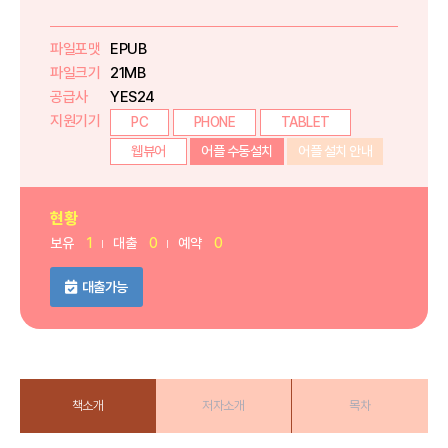
파일포맷
EPUB
파일크기
21MB
공급사
YES24
지원기기
PC
PHONE
TABLET
웹뷰어
어플 수동설치
어플 설치 안내
현황
보유
1
대출
0
예약
0
대출가능
책소개
저자소개
목차