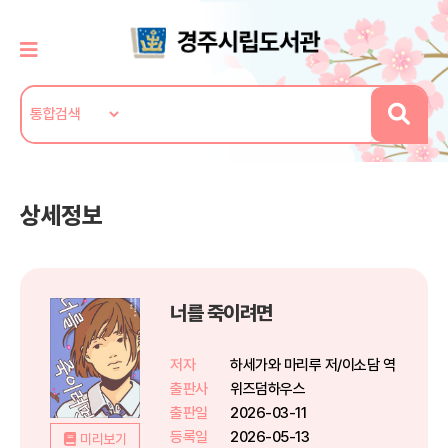
상세정보
너를 죽이려면
저자
하세가와 마리루 저/이소담 역
출판사
위즈덤하우스
출판일
2026-03-11
등록일
2026-05-13
미리보기