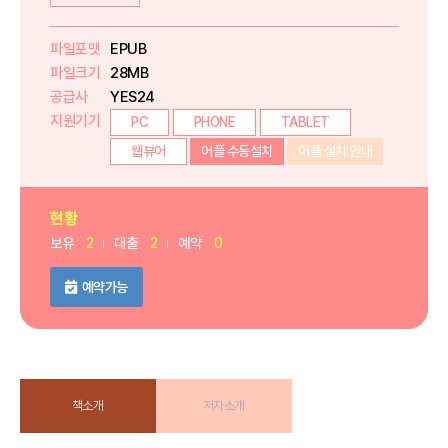
파일포맷
EPUB
파일크기
28MB
공급사
YES24
지원기기
PC
PHONE
TABLET
웹뷰어
어플 수동설치
어플 설치 안내
현황
보유
2
대출
2
예약
0
예약가능
책소개
저자소개