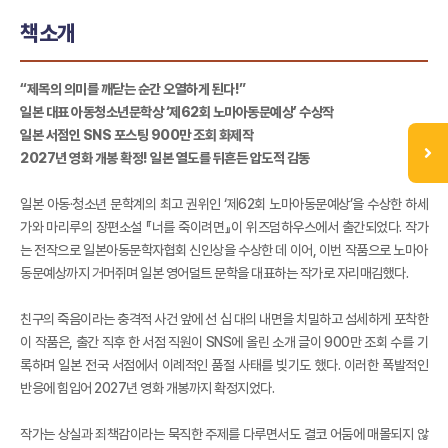
책소개
“제목의 의미를 깨닫는 순간 오열하게 된다!”
일본 대표 아동청소년문학상 ‘제62회 노마아동문예상’ 수상작
일본 서점인 SNS 포스팅 900만 조회 화제작
2027년 영화 개봉 확정! 일본 열도를 뒤흔든 압도적 감동
일본 아동·청소년 문학계의 최고 권위인 ‘제62회 노마아동문예상’을 수상한 하세
가와 마리루의 장편소설 『너를 죽이려면』이 위즈덤하우스에서 출간되었다. 작가
는 전작으로 일본아동문학자협회 신인상을 수상한 데 이어, 이번 작품으로 노마아
동문예상까지 거머쥐며 일본 영어덜트 문학을 대표하는 작가로 자리매김했다.
친구의 죽음이라는 충격적 사건 앞에 선 십 대의 내면을 치밀하고 섬세하게 포착한
이 작품은, 출간 직후 한 서점 직원이 SNS에 올린 소개 글이 900만 조회 수를 기
록하며 일본 전국 서점에서 이례적인 품절 사태를 빚기도 했다. 이러한 폭발적인
반응에 힘입어 2027년 영화 개봉까지 확정지었다.
작가는 상실과 죄책감이라는 묵직한 주제를 다루면서도 결코 어둠에 매몰되지 않