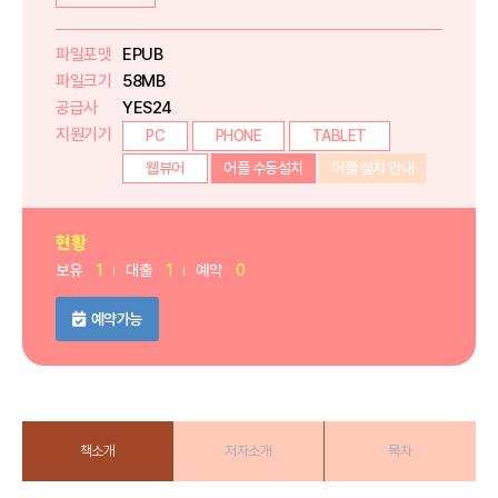
파일포맷
EPUB
파일크기
58MB
공급사
YES24
지원기기
PC
PHONE
TABLET
웹뷰어
어플 수동설치
어플 설치 안내
현황
보유
1
대출
1
예약
0
예약가능
책소개
저자소개
목차