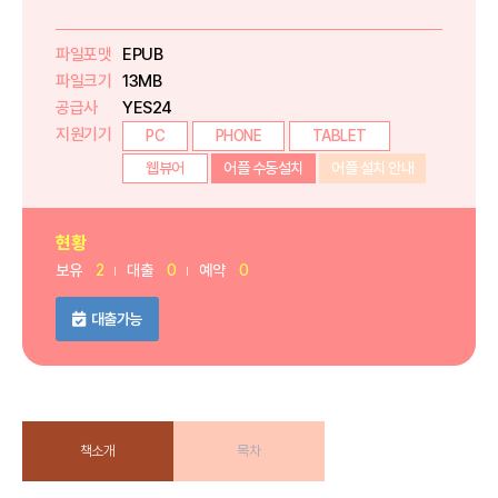
파일포맷
EPUB
파일크기
13MB
공급사
YES24
지원기기
PC
PHONE
TABLET
웹뷰어
어플 수동설치
어플 설치 안내
현황
보유
2
대출
0
예약
0
대출가능
책소개
목차