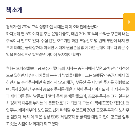
책소개
경제가 연 7%씩 고속 성장하던 시대는 이미 오래전에 끝났다.
하다못해 연 5% 이자를 주는 은행예금도, 매년 20~30%씩 수익을 꾸준히 내는
주식이나 펀드도 없다. 수십 년간 오르기만 하던 부동산도 몇 년째 부진에 빠져 있
으며 미래는 불확실하다. 이러한 시대에 원금손실 없이 매년 은행이자보다 많은 수
익을 안정적으로 쌓으려면 어디에 투자해야 할까?
『나는 오피스텔보다 공모주가 좋다』의 저자는 증권사에서 VIP 고객 전담 지점장
으로 일하면서 슈퍼리치들의 돈 관리 방법을 배웠다. 그는 오랫동안 증권사에서 일
하면서도 주식투자에만 휩쓸리지 않고 채권, 부동산 등 다양한 투자를 경험했으
며, 특히 20년간 꾸준히 공모주 투자를 해온 거북이 투자자이기도 하다. 저자는 일
과 재테크를 통해 남들보다 빨리 은퇴 준비를 했으며, 공모주 투자는 그가 일찌감
치 경제적 자유를 누리는 데 든든한 토대가 되었다. 그는 이 책에 꼼꼼한 직장인, 전
업주부, 베이비부머, 노인들도 쉽게 따라할 수 있도록 20년 공모주 투자의 노하우
를 담았다. 특히 이 책은 삼성 SDS, 제일모직 등 굵직한 대형 기업이 공모를 앞두
고 있는 시점이라 화제가 되고 있다.