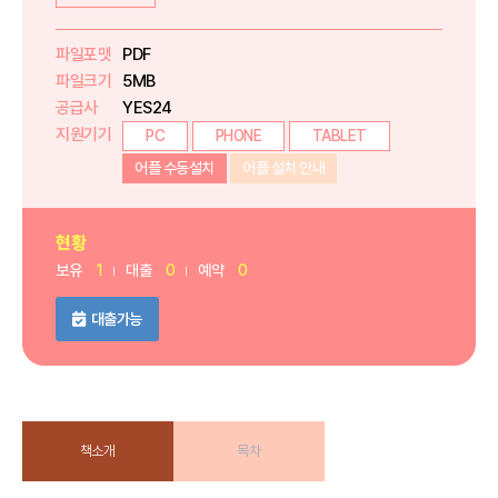
파일포맷
PDF
파일크기
5MB
공급사
YES24
지원기기
PC
PHONE
TABLET
어플 수동설치
어플 설치 안내
현황
보유
1
대출
0
예약
0
대출가능
책소개
목차