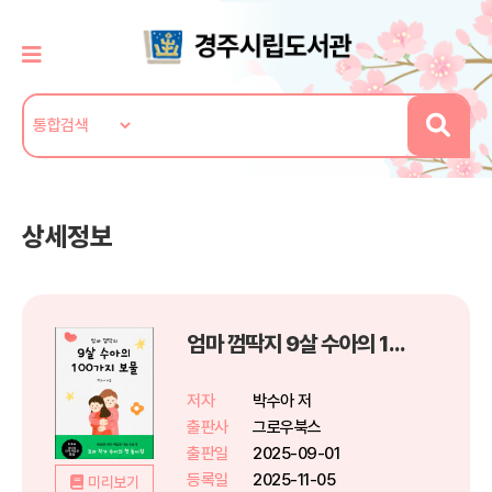
상세정보
엄마 껌딱지 9살 수아의 100가지 보물
저자
박수아 저
출판사
그로우북스
출판일
2025-09-01
등록일
2025-11-05
미리보기