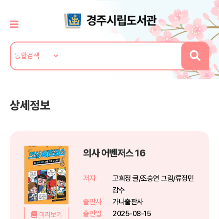
상세정보
의사 어벤저스 16
저자
고희정 글/조승연 그림/류정민
감수
출판사
가나출판사
출판일
2025-08-15
미리보기