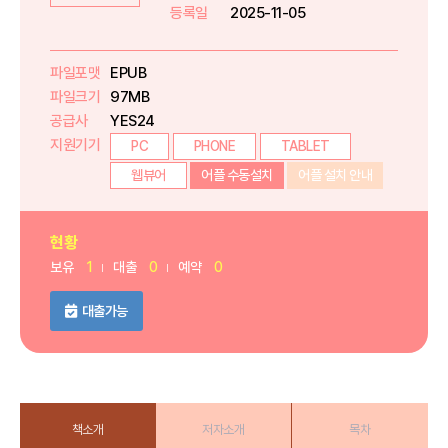
등록일
2025-11-05
파일포맷
EPUB
파일크기
97MB
공급사
YES24
지원기기
PC
PHONE
TABLET
웹뷰어
어플 수동설치
어플 설치 안내
현황
보유
1
대출
0
예약
0
대출가능
책소개
저자소개
목차