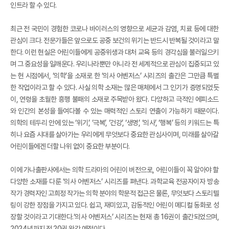
인트라 할 수 있다.
최근 전 국민이 경험한 코로나 바이러스의 영향으로 세균과 감염, 치료 등에 대한
관심이 크다. 전문가들은 앞으로도 공중 보건의 위기는 반드시 반복될 것이라고 말
한다. 이런 현실은 어린이들에게 공중위생과 대처 교육 등의 경각심을 불러일으키
며 그 중요성을 일깨운다. 우리나라뿐만 아니라 전 세계적으로 관심이 집중되고 있
는 현 시점에서, ‘의학’을 소재로 한 ‘의사 어벤저스’ 시리즈의 출간은 그만큼 특별
한 작업이라고 할 수 있다. 사실 의학 소재는 많은 매체에서 그 인기가 증명되었듯
이, 연령을 초월한 흥행 불패의 소재로 주목받아 왔다. 다양하고 극적인 에피소드
와 인간의 본성을 들여다볼 수 있는 매력적인 스토리 연출이 가능하기 때문이다.
의학의 테두리 안에 있는 ‘위기’, ‘극복’, ‘건강’, ‘생명’, ‘의사’, ‘행복’ 등의 키워드는 특
히나 요즘 시대를 살아가는 우리에게 무엇보다 중요한 관심사이며, 미래를 살아갈
어린이들에겐 더할 나위 없이 중요한 부분이다.
이에 가나출판사에서는 의학 드라마의 어린이 버전으로, 어린이들이 꼭 알아야 할
다양한 소재를 다룬 ‘의사 어벤저스’ 시리즈를 펴낸다. 과학교육 전공자이자 방송
작가 경력자인 고희정 작가는 의학 분야의 학문적 접근은 물론, 무엇보다 스토리텔
링이 강한 장점을 가지고 있다. 쉽고, 재미있고, 감동적인 어린이 메디컬 동화로 성
장할 것이라고 기대한다.‘의사 어벤저스’ 시리즈는 현재 총 16권이 출간되었으며,
2024년까지 전 20권 완간 예정이다.