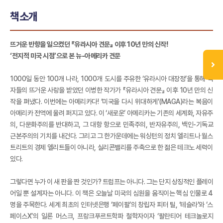
책소개
뜨거운 반향을 일으켰던 『유라시아 견문』 이후 10년 만의 신작!
‘전지적 미국 시점’으로 본 뉴-아메리카 견문
1000일 동안 100개 나라, 1000개 도시를 주유한 ‘유라시아 대장정’을 통해 독
자들의 뜨거운 사랑을 받았던 이병한 작가가 『유라시아 견문』 이후 10년 만의 신
작을 펴냈다. 이번에는 아메리카다! ‘미국을 다시 위대하게’(MAGA)라는 복음이
아메리카 전역에 울려 퍼지고 있다. 이 ‘새로운’ 아메리카는 기존의 세계화, 자유주
의, 다문화주의를 반대하고, 그 대항 항으로 민족주의, 반자유주의, 백인-기독교
근본주의의 기치를 내건다. 그리고 그 한가운데에는 워싱턴의 정치 엘리트나 월스
트리트의 경제 엘리트들이 아니라, 실리콘밸리를 주축으로 한 젊은 테크노 세력이
있다.
그렇다면 누가 이 새 판을 짠 것인가? 트럼프는 아니다. 그는 단지 상징적인 플레이
어일 뿐 설계자는 아니다. 이 책은 오늘날 미국의 심원을 움직이는 핵심 인물로 4
명을 주목한다. 세계 최초의 인터넷은행 ‘페이팔’의 창립자 피터 틸, ‘테슬라’와 ‘스
페이스X’의 일론 머스크, 프랑크푸르트학파 철학자이자 ‘팔란티어 테크놀로지