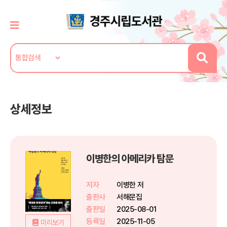
상세정보
이병한의 아메리카 탐문
저자
이병한 저
출판사
서해문집
출판일
2025-08-01
등록일
2025-11-05
미리보기