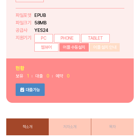
파일포맷
EPUB
파일크기
58MB
공급사
YES24
지원기기
PC
PHONE
TABLET
웹뷰어
어플 수동설치
어플 설치 안내
현황
보유
1
대출
0
예약
0
대출가능
책소개
저자소개
목차